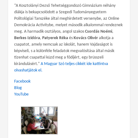
“A Kosztolányi Dezső Tehetséggondozó Gimnázium néhány
diákja is bekapcsolódott a Szegedi Tudományegyetem
Politológiai Tanszéke által meghirdetett versenybe, az Online
Demokrácia Activitybe, melyet második alkalommal rendeznek
meg. A harmadik osztályos, angol szakos
Csordás Noémi
,
Berkes Izidóra
,
Patyerek Réka
és
Kovács Olivér
alkotja a
csapatot, amely nemcsak az iskolát, hanem Vajdaságot is
képviseli, s a különféle feladatok megvalósítása által másik
tizenhat csapattal küzd meg a fődíjért, egy brüsszeli
kirándulásért.”
A Magyar Szó teljes cikkét ide kattintva
olvashatjátok el.
Facebook
Blog
YouTube