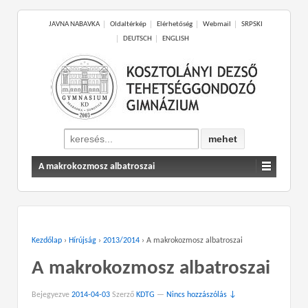
JAVNA NABAVKA
Oldaltérkép
Elérhetőség
Webmail
SRPSKI
DEUTSCH
ENGLISH
Search
for:
A makrokozmosz albatroszai
Kezdőlap
›
Hírújság
›
2013/2014
›
A makrokozmosz albatroszai
A makrokozmosz albatroszai
Bejegyezve
2014-04-03
Szerző
KDTG
—
Nincs hozzászólás ↓