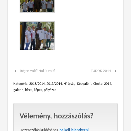
‹
Régen volt? Hol is volt?
TUDOK 2014
›
Kategória:
2013/2014
,
2013/2014
,
Hírújság
,
Képgaléria
Címke:
2014
,
galéria
,
hírek
,
képek
,
pályázat
Vélemény, hozzászólás?
Hozzászólás küldéséhez
be kell jelentkezni
.