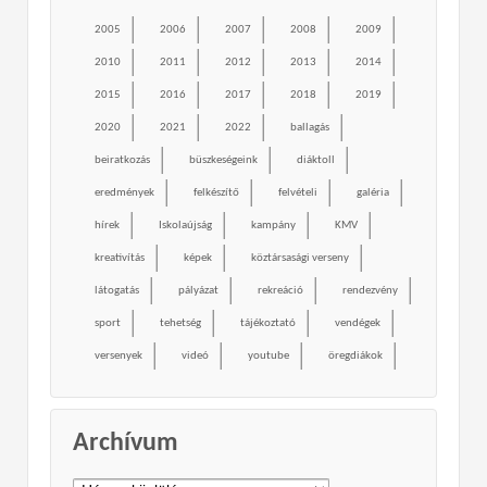
2005
2006
2007
2008
2009
2010
2011
2012
2013
2014
2015
2016
2017
2018
2019
2020
2021
2022
ballagás
beiratkozás
büszkeségeink
diáktoll
eredmények
felkészítő
felvételi
galéria
hírek
Iskolaújság
kampány
KMV
kreativítás
képek
köztársasági verseny
látogatás
pályázat
rekreáció
rendezvény
sport
tehetség
tájékoztató
vendégek
versenyek
videó
youtube
öregdiákok
Archívum