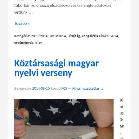
táborban különböző előadásokon és tréningfeladatokon
…
vettünk
Tovább ›
Kategória:
2013/2014
,
2013/2014
,
Hírújság
,
Képgaléria
Címke:
2014
,
eredmények
,
hírek
Köztársasági magyar
nyelvi verseny
Bejegyezve
2014-06-10
Szerző
FCS
—
Nincs hozzászólás ↓
Jú
ni
us
3-
án
,