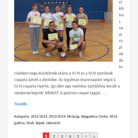
ei
kih
ívá
s
na
pi
rö
pl
ab
da
to
rnánkon nagy küzdelmek utána a III.N és a IV.N osztályok
csapata jutott a döntőbe. Az izgalmas összecsapást végül a
III.N csapata nyerte, így idén egy nyelvész osztályhoz került a
…
vándorserlegünk! BRAVO! A győztes csapat tagjai:
Tovább ›
Kategória:
2013/2014
,
2013/2014
,
Hírújság
,
Képgaléria
Címke:
2014
,
galéria
,
hírek
,
képek
,
rekreáció
1
2
3
4
5
>
»