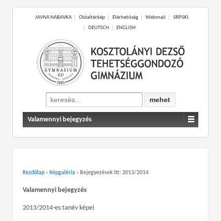
JAVNA NABAVKA
Oldaltérkép
Elérhetőség
Webmail
SRPSKI
DEUTSCH
ENGLISH
Search
for:
Valamennyi bejegyzés
Kezdőlap
›
Képgaléria
›
Bejegyezések itt: 2013/2014
Valamennyi bejegyzés
2013/2014-es tanév képei