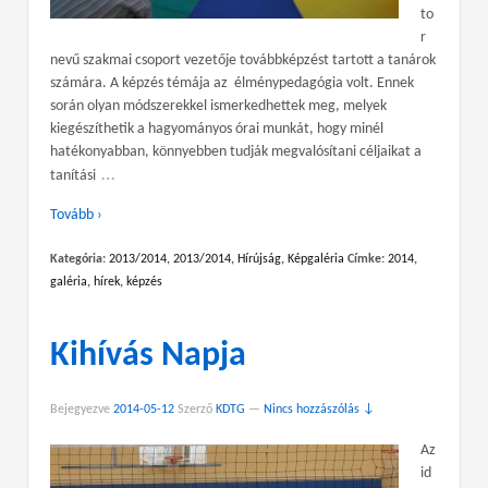
to
r
nevű szakmai csoport vezetője továbbképzést tartott a tanárok
számára. A képzés témája az élménypedagógia volt. Ennek
során olyan módszerekkel ismerkedhettek meg, melyek
kiegészíthetik a hagyományos órai munkát, hogy minél
hatékonyabban, könnyebben tudják megvalósítani céljaikat a
…
tanítási
Tovább ›
Kategória:
2013/2014
,
2013/2014
,
Hírújság
,
Képgaléria
Címke:
2014
,
galéria
,
hírek
,
képzés
Kihívás Napja
Bejegyezve
2014-05-12
Szerző
KDTG
—
Nincs hozzászólás ↓
Az
id