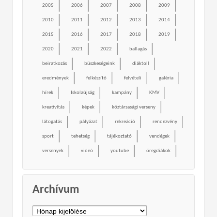
2005
2006
2007
2008
2009
2010
2011
2012
2013
2014
2015
2016
2017
2018
2019
2020
2021
2022
ballagás
beiratkozás
büszkeségeink
diáktoll
eredmények
felkészítő
felvételi
galéria
hírek
Iskolaújság
kampány
KMV
kreativítás
képek
köztársasági verseny
látogatás
pályázat
rekreáció
rendezvény
sport
tehetség
tájékoztató
vendégek
versenyek
videó
youtube
öregdiákok
Archívum
Archívum