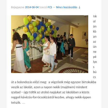
Bejegyezve
2014-06-04
Szerző
FCS
—
Nincs hozzászólás ↓
Isk
ol
án
kb
an
az
ün
ne
pé
lye
s
bú
cs
út a bolondozás előzi meg: a végzősök még egyszer birtokukba
veszik az iskolát, ezen a napon nekik (majdnem) mindent
szabad – úgy töltik az utolsó napjukat az iskolában a közös
reggeli kávézás-forrócsokizástól kezdve, ahogy nekik éppen
…
tetszik.