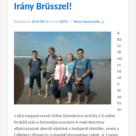
Irány Brüsszel!
Bejegyezve
2014-08-13
Szerző
KDTG
—
Nincs hozzászólás ↓
A
Ba
ra
nk
ovi
cs
Ist
vá
n
Al
ap
ítv
án
y által megszervezett Online Demokrácia Activity 2.0 online
fordulói után a közönségszavazáson A makrokozmosz
albatroszainak sikerült eljutniuk a budapesti döntőbe, amely a
Csillebérci Ifjúsági és Szabadidő Központban zajlott. A 3 napos