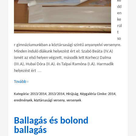
ke
dd
en
ke
rül
t
so
r gimnáziumunkban a köztársasági szintű anyanyelvi versenyre.
Minden induló diákunk helyezést ért el: Szabó Beáta (IV.A)
ismét az első helyen végzett, második lett Korhecz Dalma
(III.A), Hubai Dóra (II.A). és Talpai Ramóna (I.A). Harmadik
…
helyezést ért
Tovább ›
Kategória:
2013/2014
,
2013/2014
,
Hírújság
,
Képgaléria
Címke:
2014
,
eredmények
,
köztársasági verseny
,
versenyek
Ballagás és bolond
ballagás