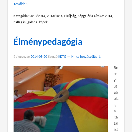
Tovább ›
Kategória:
2013/2014
,
2013/2014
,
Hírújság
,
Képgaléria
Címke:
2014
,
ballagás
,
galéria
,
képek
Élménypedagógia
Bejegyezve
2014-05-20
Szerző
KDTG
—
Nincs hozzászólás ↓
Be
sn
yi
Sz
ab
olc
s,
a
Ka
tal
izá