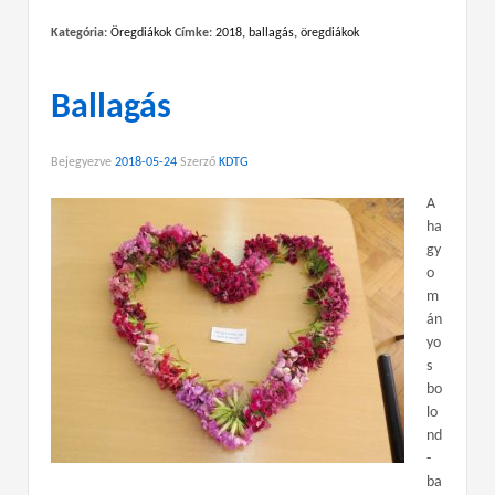
Kategória:
Öregdiákok
Címke:
2018
,
ballagás
,
öregdiákok
Ballagás
Bejegyezve
2018-05-24
Szerző
KDTG
A
ha
gy
o
m
án
yo
s
bo
lo
nd
-
ba