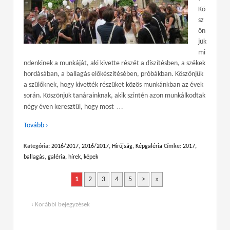
Kö
sz
ön
jük
mi
ndenkinek a munkáját, aki kivette részét a díszítésben, a székek
hordásában, a ballagás előkészítésében, próbákban. Köszönjük
a szülőknek, hogy kivették részüket közös munkánkban az évek
során. Köszönjük tanárainknak, akik szintén azon munkálkodtak
…
négy éven keresztül, hogy most
Tovább ›
Kategória:
2016/2017
,
2016/2017
,
Hírújság
,
Képgaléria
Címke:
2017
,
ballagás
,
galéria
,
hírek
,
képek
1
2
3
4
5
>
»
‹ Korábbi bejegyzések