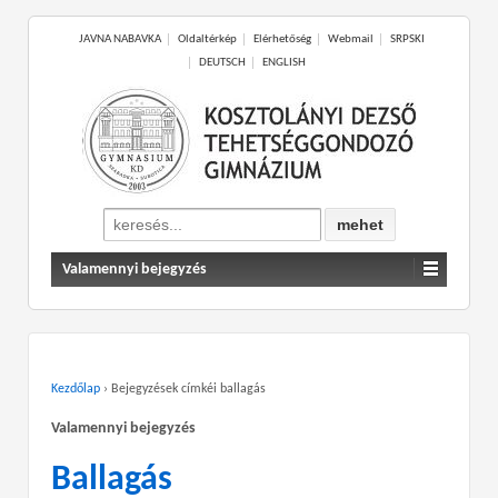
JAVNA NABAVKA
Oldaltérkép
Elérhetőség
Webmail
SRPSKI
DEUTSCH
ENGLISH
Search
for:
Valamennyi bejegyzés
Kezdőlap
›
Bejegyzések címkéi ballagás
Valamennyi bejegyzés
Ballagás