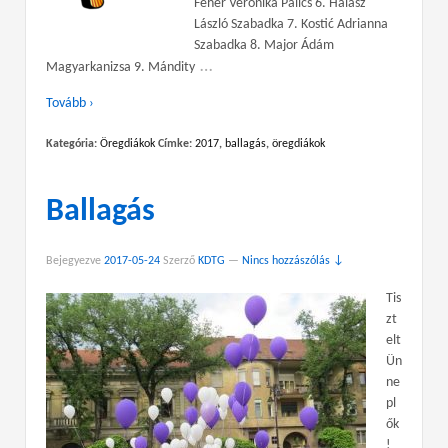
Fehér Veronika Palics 6. Halász
László Szabadka 7. Kostić Adrianna
Szabadka 8. Major Ádám
…
Magyarkanizsa 9. Mándity
Tovább ›
Kategória:
Öregdiákok
Címke:
2017
,
ballagás
,
öregdiákok
Ballagás
Bejegyezve
2017-05-24
Szerző
KDTG
—
Nincs hozzászólás ↓
Tis
zt
elt
Ün
ne
pl
ők
!