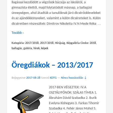
llagással kezdődött a végzősök búcsúja az iskolától, a
gimnazista élettől, majd folytatódott másnap, a ballagási
ünnepségen, ahol átadták a tanulóknak járó dicsérőokleveleket
és az ajándékkönyveket, valamint a külön dicséreteket is. Külön
…
dicséretben részesültek: Dimitrov Nikoletta IV.N Mede Réka
Tovább ›
Kategória:
2017/2018
,
2017/2018
,
Hírújság
,
Képgaléria
Címke:
2018
,
ballagás
,
galéria
,
hírek
,
képek
Öregdiákok – 2013/2017
Bejegyezve
2017-06-28
Szerző
KDTG
—
Nincs hozzászólás ↓
2017-BEN VÉGEZTEK: IV.A
OSZTÁLYFŐNÖK: SZÁLAS TÍMEA 1.
Ábrahám Dávid Szabadka 2. Burik
Evelyna Kishegyes 3. Farkas Tihomir
Szabadka 4. Fehér János Mohol 5.