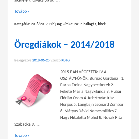
…
sikereiért Kovács Dávid
Tovább ›
Kategória:
2018/2019
,
Hírújság
Címke:
2019
,
ballagás
,
hírek
Öregdiákok – 2014/2018
Bejegyezve
2018-06-25
Szerző
KDTG
2018-BAN VÉGEZTEK: IV.A
OSZTÁLYFŐNÖK: Burnać Gordana 1.
Barna Emina Nagybecskerek 2.
Fekete Mária Nagykikinda 3. Hubai
Flórián Orom 4. Krisztovác Irisz
Horgos 5. Langbajn Leonárd Zombor
6. Mátyus Dávid Nemesmilitics 7.
Nagy Nikoletta Mohol 8. Novák Rita
…
Szabadka 9.
Tovább ›