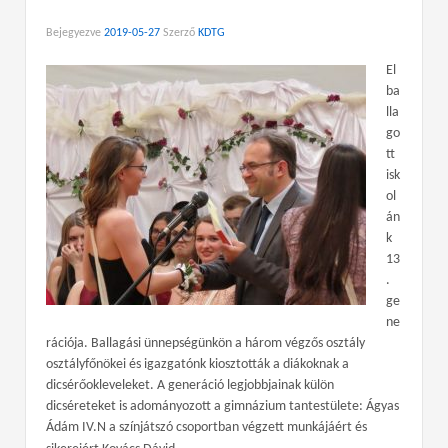
Bejegyezve
2019-05-27
Szerző
KDTG
El
ba
lla
go
tt
isk
ol
án
k
13
.
ge
ne
rációja. Ballagási ünnepségünkön a három végzős osztály
osztályfőnökei és igazgatónk kiosztották a diákoknak a
dicsérőokleveleket. A generáció legjobbjainak külön
dicséreteket is adományozott a gimnázium tantestülete: Ágyas
Ádám IV.N a színjátszó csoportban végzett munkájáért és