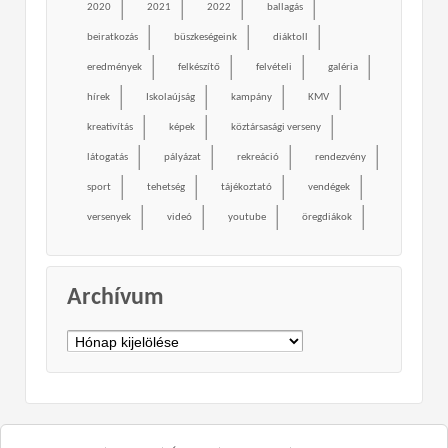
2020
2021
2022
ballagás
beiratkozás
büszkeségeink
diáktoll
eredmények
felkészítő
felvételi
galéria
hírek
Iskolaújság
kampány
KMV
kreativítás
képek
köztársasági verseny
látogatás
pályázat
rekreáció
rendezvény
sport
tehetség
tájékoztató
vendégek
versenyek
videó
youtube
öregdiákok
Archívum
Archívum