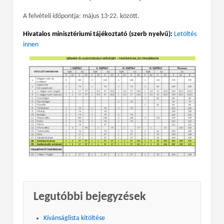
A felvételi időpontja: május 13-22. között.
Hivatalos minisztériumi tájékoztató (szerb nyelvű):
Letöltés
innen
Legutóbbi bejegyzések
Kívánságlista kitöltése