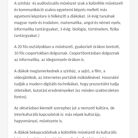
A színház- és audiovizuális művészet szak a különféle művészeti
és kommunikáció szakos egyetemi képzés mellett más
egyetemi képzésre is felkészíti a diákokat. (4 évig tanulnak
magyar nyelv és irodalom, matematika, angol és német nyelv,
informatika tantárgyakat, 3 évig: biológia, történelem, fizika
tantárgyakat.)
A 20 fős osztályokban a művészeti, gyakorlati órákon bontott,
10 fős csoportokban dolgoznak. Csoportbontásban dolgoznak
az informatika, az idegennyelv-órákon is.
A diákok megismerkednek a színház, a sajtó, a film, a
videojátékok, az internetes portálok működésével. Használni
tudják a modern digitális technikákat, hogy prezentálni tudja
ötleteiket, kutatási eredményeiket (ez minden szakterületen
fontos).
Az oktatásban kiemelt szerephez jut a nemzeti kultúra, de
interkulturális kapcsolatok is: más népek kultúrája,
hagyományai, művészete is.
A diákok bekapcsolódnak a különféle művészeti és kulturális