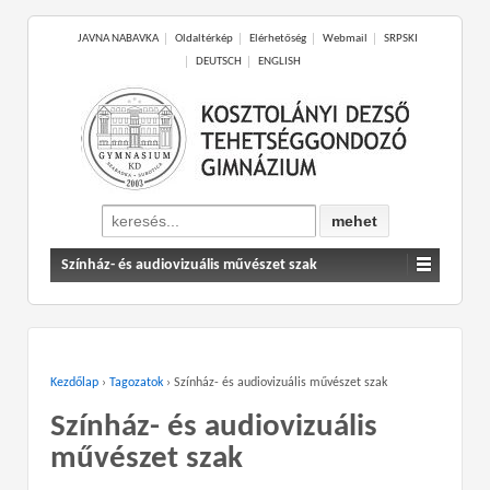
JAVNA NABAVKA
Oldaltérkép
Elérhetőség
Webmail
SRPSKI
DEUTSCH
ENGLISH
Search
for:
Színház- és audiovizuális művészet szak
Kezdőlap
›
Tagozatok
›
Színház- és audiovizuális művészet szak
Színház- és audiovizuális
művészet szak