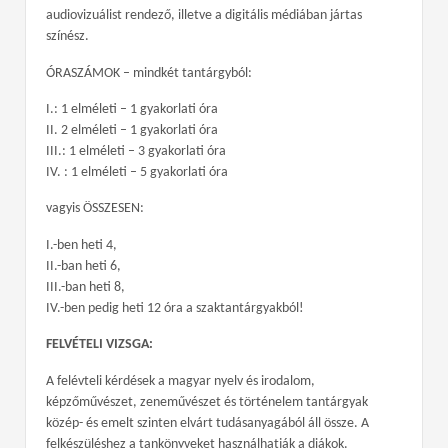
audiovizuálist rendező, illetve a digitális médiában jártas
színész.
ÓRASZÁMOK – mindkét tantárgyból:
I.: 1 elméleti – 1 gyakorlati óra
II. 2 elméleti – 1 gyakorlati óra
III.: 1 elméleti – 3 gyakorlati óra
IV. : 1 elméleti – 5 gyakorlati óra
vagyis ÖSSZESEN:
I.-ben heti 4,
II.-ban heti 6,
III.-ban heti 8,
IV.-ben pedig heti 12 óra a szaktantárgyakból!
FELVÉTELI VIZSGA:
A felévteli kérdések a magyar nyelv és irodalom,
képzőművészet, zeneművészet és történelem tantárgyak
közép- és emelt szinten elvárt tudásanyagából áll össze. A
felkészüléshez a tankönyveket használhatják a diákok.