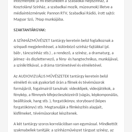
intézmények (a mi esetünkben a Szabadkai Népszínház, a
Kosztolányi Színház, a szabadkai mozik, múzeumok) illetve a
médiaintézmények: Pannon RTV, Szabadkai Rádió, írott sajtó:
Magyar Szó, 7Nap munkájába.
SZAKTANTÁRGYAK:
A SZÍNHÁZMŰVÉSZET tantárgy keretein belül foglalkoznak a
színpadi megjelenítéssel, a különböző színház-fajtákkal (pl.
báb-, táncszínház stb.) , a rendező, a színész, a dramaturg, a
jelmez- és díszlettervező, a fény- és hangtechnikus, munkájával,
a színikritikával, a dráma történetével és elméletével.
Az AUDIOVIZUÁLIS MŰVÉSZETEK tantárgy keretein belül
elméleti és sok gyakorlati órán a filmek és tévéműsorok
formájáról, fogalmairól tanulnak: videoklipek, videojátékok, a
fénykép, a filmnyelv kifejezőeszközeiről (vágás, képkomponálás,
beállítások, hang stb. ), forgatókönyv, storyboard (képes
forgatókönyv) stb. Megtanulják a filmkészítés alapjait,
kisfilmeket, tévéműsorokat készítenek.
A két tantárgy szoros korrelációban van egymással. Mindkettőt
szakmabeliek tanítják: a színházművészet tárgyat színész, az