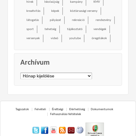
hírek
Iskolaújság
kampány
KMV
kreativítás
képek
köztársasági verseny
látogatás
pályázat
rekreáció
rendezvény
sport
tehetség
tájékoztató
vendégek
versenyek
videó
youtube
öregdiákok
Archívum
Archívum
Tagozatok
Felvételi
Érettségi
Elérhetőség
Dokumentumok
Felhasználási feltételek