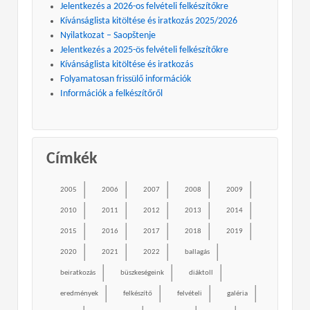
Jelentkezés a 2026-os felvételi felkészítőkre
Kívánságlista kitöltése és iratkozás 2025/2026
Nyilatkozat – Saopštenje
Jelentkezés a 2025-ös felvételi felkészítőkre
Kívánságlista kitöltése és iratkozás
Folyamatosan frissülő információk
Információk a felkészítőről
Címkék
2005
2006
2007
2008
2009
2010
2011
2012
2013
2014
2015
2016
2017
2018
2019
2020
2021
2022
ballagás
beiratkozás
büszkeségeink
diáktoll
eredmények
felkészítő
felvételi
galéria