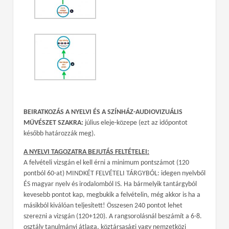
BEIRATKOZÁS A NYELVI ÉS A SZÍNHÁZ-AUDIOVIZUÁLIS
MŰVÉSZET SZAKRA:
július eleje-közepe (ezt az időpontot
később határozzák meg).
A NYELVI TAGOZATRA BEJUTÁS FELTÉTELEI:
A felvételi vizsgán el kell érni a minimum pontszámot (120
pontból 60-at) MINDKÉT FELVÉTELI TÁRGYBÓL: idegen nyelvből
ÉS magyar nyelv és irodalomból IS. Ha bármelyik tantárgyból
kevesebb pontot kap, megbukik a felvételin, még akkor is ha a
másikból kiválóan teljesített! Összesen 240 pontot lehet
szerezni a vizsgán (120+120). A rangsorolásnál beszámít a 6-8.
osztály tanulmányi átlaga, köztársasági vagy nemzetközi