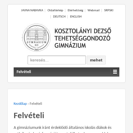
JAVNA NABAVKA
Oldaltérkép
Elérhetőség
Webmail
SRPSKI
DEUTSCH
ENGLISH
Search
for:
Felvételi
Kezdőlap
›
Felvételi
Felvételi
A gimnáziumunk iránt érdeklődő általános iskolás diákok és