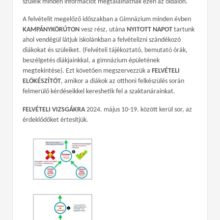
szüleik minden információt megtalálhatnak ezen az oldalon.
A felvételit megelőző időszakban a Gimnázium minden évben
KAMPÁNYKÖRÚTON
vesz rész, utána
NYITOTT NAPOT
tartunk
ahol
vendégül látjuk iskolánkban a felvételizni szándékozó
diákokat és szüleiket. (Felvételi tájékoztató, bemutató órák,
beszélgetés diákjainkkal, a gimnázium épületének
megtekintése). Ezt követően megszervezzük a
FELVÉTELI
ELŐKÉSZÍTŐT
, amikor a diákok az otthoni felkészülés során
felmerülő kérdéseikkel kereshetik fel a szaktanárainkat.
FELVÉTELI VIZSGÁKRA
2024. május 10-19. között kerül sor, az
érdeklődőket értesítjük.