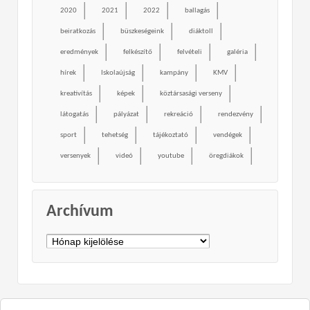
2020
2021
2022
ballagás
beiratkozás
büszkeségeink
diáktoll
eredmények
felkészítő
felvételi
galéria
hírek
Iskolaújság
kampány
KMV
kreativítás
képek
köztársasági verseny
látogatás
pályázat
rekreáció
rendezvény
sport
tehetség
tájékoztató
vendégek
versenyek
videó
youtube
öregdiákok
Archívum
Archívum