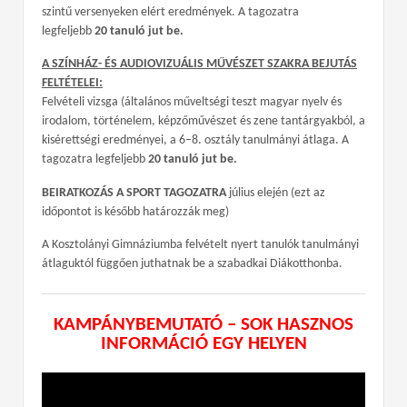
szintű versenyeken elért eredmények. A tagozatra
legfeljebb
20 tanuló jut be.
A SZÍNHÁZ- ÉS AUDIOVIZUÁLIS MŰVÉSZET SZAKRA BEJUTÁS
FELTÉTELEI:
Felvételi vizsga (általános műveltségi teszt magyar nyelv és
irodalom, történelem, képzőművészet és zene tantárgyakból, a
kisérettségi eredményei, a 6–8. osztály tanulmányi átlaga. A
tagozatra legfeljebb
20 tanuló jut be.
BEIRATKOZÁS A SPORT TAGOZATRA
július elején (ezt az
időpontot is később határozzák meg)
A Kosztolányi Gimnáziumba felvételt nyert tanulók tanulmányi
átlaguktól függően juthatnak be a szabadkai Diákotthonba.
KAMPÁNYBEMUTATÓ – SOK HASZNOS
INFORMÁCIÓ EGY HELYEN