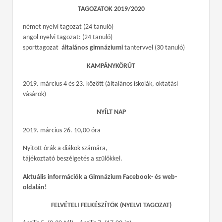
TAGOZATOK 2019/2020
német nyelvi tagozat (24 tanuló)
angol nyelvi tagozat: (24 tanuló)
sporttagozat
általános gimnáziumi
tantervvel (30 tanuló)
KAMPÁNYKÖRÚT
2019. március 4 és 23. között (általános iskolák, oktatási
vásárok)
NYÍLT NAP
2019. március 26. 10,00 óra
Nyitott órák a diákok számára,
tájékoztató beszélgetés a szülőkkel.
Aktuális információk a Gimnázium Facebook- és web-
oldalán!
FELVÉTELI FELKÉSZÍTŐK (NYELVI TAGOZAT)