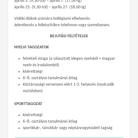
április 5. (9,30-tól) – április 7. (17,00-ig)
április 25. (9,30-tól) – április 27. (18,00-ig)
Vidéki diákok számára kollégiumi elhelyezés.
Jelentkezés a felkészítőkre telefonon vagy személyesen.
BEJUTÁSI FELTÉTELEK
NYELVI TAGOZATOK
felvételi vizsga (a választott idegen nyelvből + magyar
nyelv és irodalomból)
kisérettségi
6–8. osztályos tanulmányi átlag
Köztársasági versenyen elért 1-3. helyezés (nyolcadik
osztályban)
SPORTTAGOZAT
kisérettségi
6–8. osztályos tanulmányi átlag
sportklub-, táncklub- vagy néptáncegyesületi tagság