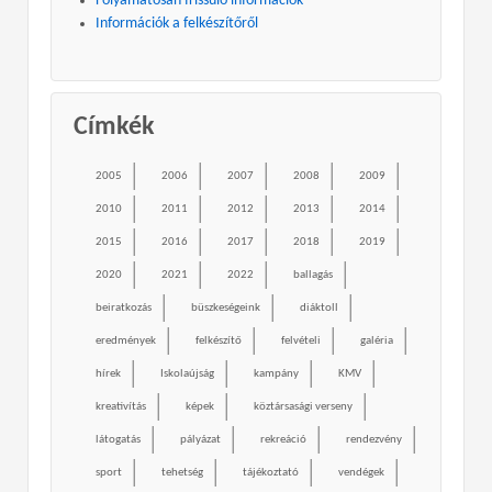
Folyamatosan frissülő információk
Információk a felkészítőről
Címkék
2005
2006
2007
2008
2009
2010
2011
2012
2013
2014
2015
2016
2017
2018
2019
2020
2021
2022
ballagás
beiratkozás
büszkeségeink
diáktoll
eredmények
felkészítő
felvételi
galéria
hírek
Iskolaújság
kampány
KMV
kreativítás
képek
köztársasági verseny
látogatás
pályázat
rekreáció
rendezvény
sport
tehetség
tájékoztató
vendégek