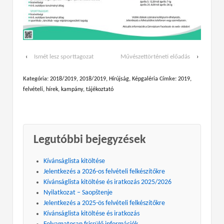
‹
Ismét lesz sporttagozat
Művészettörténeti előadás
›
Kategória:
2018/2019
,
2018/2019
,
Hírújság
,
Képgaléria
Címke:
2019
,
felvételi
,
hírek
,
kampány
,
tájékoztató
Legutóbbi bejegyzések
Kívánságlista kitöltése
Jelentkezés a 2026-os felvételi felkészítőkre
Kívánságlista kitöltése és iratkozás 2025/2026
Nyilatkozat – Saopštenje
Jelentkezés a 2025-ös felvételi felkészítőkre
Kívánságlista kitöltése és iratkozás