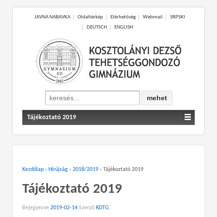
JAVNA NABAVKA
Oldaltérkép
Elérhetőség
Webmail
SRPSKI
DEUTSCH
ENGLISH
Search
for:
Tájékoztató 2019
Kezdőlap
›
Hírújság
›
2018/2019
›
Tájékoztató 2019
Tájékoztató 2019
Bejegyezve
2019-02-14
Szerző
KDTG