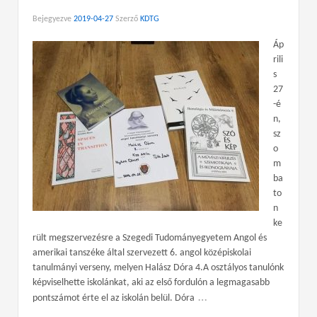
Bejegyezve
2019-04-27
Szerző
KDTG
Áp
rili
s
27
-é
n,
sz
o
m
ba
to
n
ke
rült megszervezésre a Szegedi Tudományegyetem Angol és
amerikai tanszéke által szervezett 6. angol középiskolai
tanulmányi verseny, melyen Halász Dóra 4.A osztályos tanulónk
képviselhette iskolánkat, aki az első fordulón a legmagasabb
…
pontszámot érte el az iskolán belül. Dóra