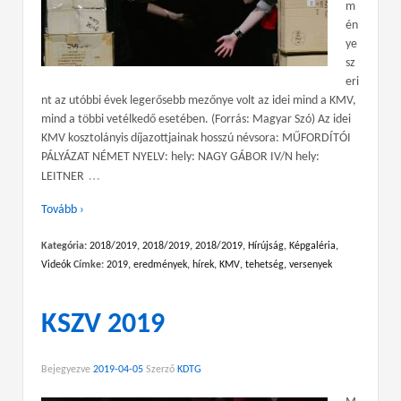
m
én
ye
sz
eri
nt az utóbbi évek legerősebb mezőnye volt az idei mind a KMV,
mind a többi vetélkedő esetében. (Forrás: Magyar Szó) Az idei
KMV kosztolányis díjazottjainak hosszú névsora: MŰFORDÍTÓI
PÁLYÁZAT NÉMET NYELV: hely: NAGY GÁBOR IV/N hely:
…
LEITNER
Tovább ›
Kategória:
2018/2019
,
2018/2019
,
2018/2019
,
Hírújság
,
Képgaléria
,
Videók
Címke:
2019
,
eredmények
,
hírek
,
KMV
,
tehetség
,
versenyek
KSZV 2019
Bejegyezve
2019-04-05
Szerző
KDTG