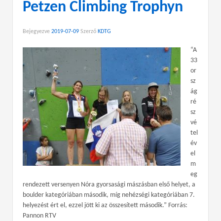
Petzen Climbing Trophyn
Bejegyezve
2019-07-09
Szerző
KDTG
“A
33
or
sz
ág
ré
sz
vé
tel
év
el
m
eg
rendezett versenyen Nóra gyorsasági mászásban első helyet, a
boulder kategóriában második, míg nehézségi kategóriában 7.
helyezést ért el, ezzel jött ki az összesített második.” Forrás:
Pannon RTV