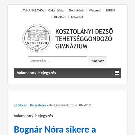
JAVNA NABAVKA
Oldaltérkép
Elérhetőség
Webmail
SRPSKI
DEUTSCH
ENGLISH
Search
for:
Valamennyi bejegyzés
Kezdőlap
›
Képgaléria
›
Bejegyezések itt: 2018/2019
Valamennyi bejegyzés
Bognár Nóra sikere a