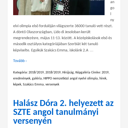
an
go
l
ny
elvi olimpia első fordulóján világszerte 36000 tanuló vett részt.
A döntő Olaszországban, Lido di Jesoloban került
megrendezésre, május 11-13. között. A középiskolások első és
második osztályos kategóriájában Szerbiát két tanuló
…
képviselte. Egyikük Szakács Emma, iskolánk 2.A
Tovább ›
Kategória:
2018/2019
,
2018/2019
,
Hírújság
,
Képgaléria
Címke:
2019
,
eredmények
,
galéria
,
HIPPO nemzetközi angol nyelvi olimpia
,
hírek
,
képek
,
Szakács Emma
,
versenyek
Halász Dóra 2. helyezett az
SZTE angol tanulmányi
versenyén