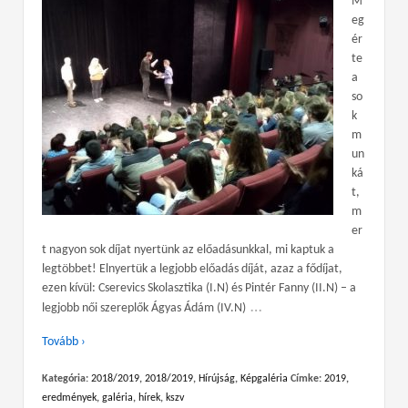
M
eg
ér
te
a
so
k
m
un
ká
t,
m
er
t nagyon sok díjat nyertünk az előadásunkkal, mi kaptuk a
legtöbbet! Elnyertük a legjobb előadás díját, azaz a fődíjat,
ezen kívül: Cserevics Skolasztika (I.N) és Pintér Fanny (II.N) – a
…
legjobb női szereplők Ágyas Ádám (IV.N)
Tovább ›
Kategória:
2018/2019
,
2018/2019
,
Hírújság
,
Képgaléria
Címke:
2019
,
eredmények
,
galéria
,
hírek
,
kszv