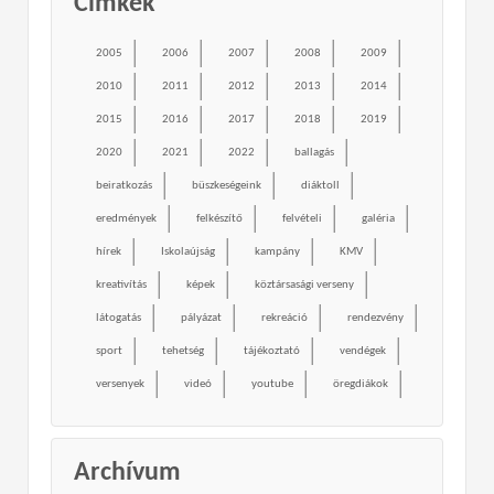
Címkék
2005
2006
2007
2008
2009
2010
2011
2012
2013
2014
2015
2016
2017
2018
2019
2020
2021
2022
ballagás
beiratkozás
büszkeségeink
diáktoll
eredmények
felkészítő
felvételi
galéria
hírek
Iskolaújság
kampány
KMV
kreativítás
képek
köztársasági verseny
látogatás
pályázat
rekreáció
rendezvény
sport
tehetség
tájékoztató
vendégek
versenyek
videó
youtube
öregdiákok
Archívum