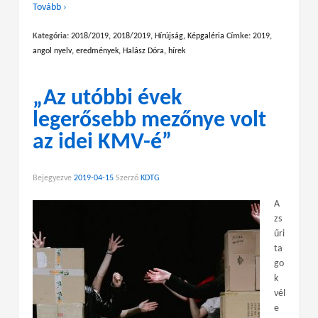
Tovább ›
Kategória:
2018/2019
,
2018/2019
,
Hírújság
,
Képgaléria
Címke:
2019
,
angol nyelv
,
eredmények
,
Halász Dóra
,
hírek
„Az utóbbi évek
legerősebb mezőnye volt
az idei KMV-é”
Bejegyezve
2019-04-15
Szerző
KDTG
A
zs
űri
ta
go
k
vél
e