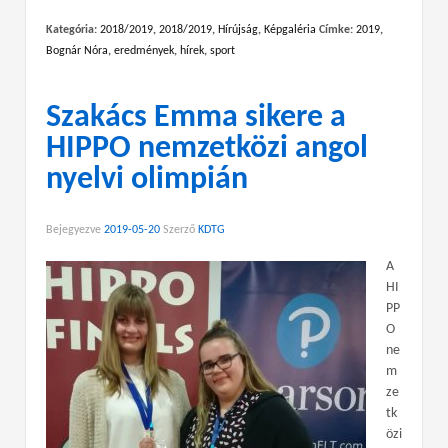
Kategória:
2018/2019
,
2018/2019
,
Hírújság
,
Képgaléria
Címke:
2019
,
Bognár Nóra
,
eredmények
,
hírek
,
sport
Szakács Emma sikere a
HIPPO nemzetközi angol
nyelvi olimpián
Bejegyezve
2019-05-20
Szerző
KDTG
A
HI
PP
O
ne
m
ze
tk
özi