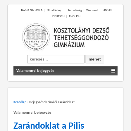
JAVNA NABAVKA
Oldaltérkép
Elérhetőség
Webmail
SRPSKI
DEUTSCH
ENGLISH
Search
for:
Valamennyi bejegyzés
Kezdőlap
›
Bejegyzések címkéi zarándoklat
Valamennyi bejegyzés
Zarándoklat a Pilis