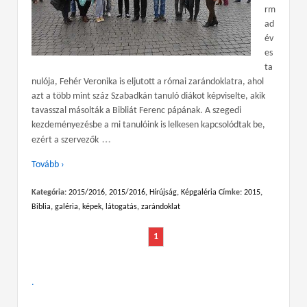
rm
ad
év
es
ta
nulója, Fehér Veronika is eljutott a római zarándoklatra, ahol
azt a több mint száz Szabadkán tanuló diákot képviselte, akik
tavasszal másolták a Bibliát Ferenc pápának. A szegedi
kezdeményezésbe a mi tanulóink is lelkesen kapcsolódtak be,
…
ezért a szervezők
Tovább ›
Kategória:
2015/2016
,
2015/2016
,
Hírújság
,
Képgaléria
Címke:
2015
,
Biblia
,
galéria
,
képek
,
látogatás
,
zarándoklat
1
.