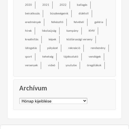
2020
2021
2022
ballagás
beiratkozás
büszkeségeink
diáktoll
eredmények
felkészítő
felvételi
galéria
hírek
Iskolaújság
kampány
KMV
kreativítás
képek
köztársasági verseny
látogatás
pályázat
rekreáció
rendezvény
sport
tehetség
tájékoztató
vendégek
versenyek
videó
youtube
öregdiákok
Archívum
Archívum