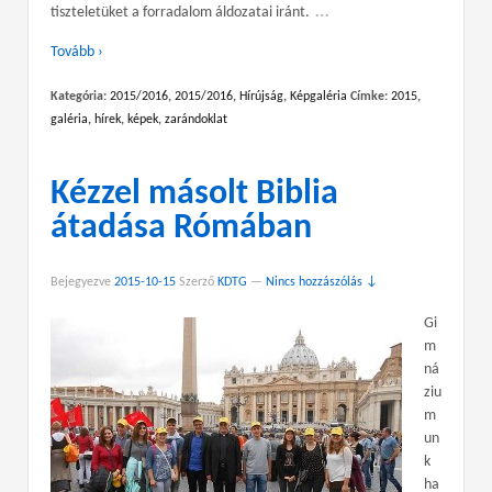
…
tiszteletüket a forradalom áldozatai iránt.
Tovább ›
Kategória:
2015/2016
,
2015/2016
,
Hírújság
,
Képgaléria
Címke:
2015
,
galéria
,
hírek
,
képek
,
zarándoklat
Kézzel másolt Biblia
átadása Rómában
Bejegyezve
2015-10-15
Szerző
KDTG
—
Nincs hozzászólás ↓
Gi
m
ná
ziu
m
un
k
ha