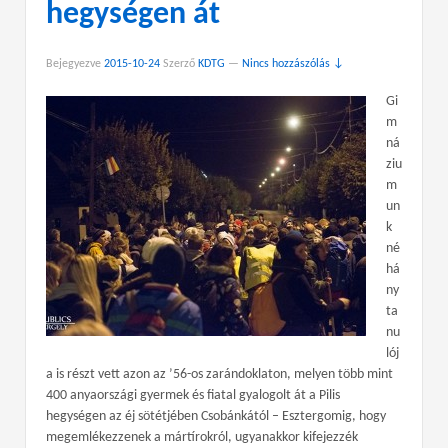
hegységen át
Bejegyezve
2015-10-24
Szerző
KDTG
—
Nincs hozzászólás ↓
Gi
m
ná
ziu
m
un
k
né
há
ny
ta
nu
lój
a is részt vett azon az ’56-os zarándoklaton, melyen több mint
400 anyaországi gyermek és fiatal gyalogolt át a Pilis
hegységen az éj sötétjében Csobánkától – Esztergomig, hogy
megemlékezzenek a mártírokról, ugyanakkor kifejezzék