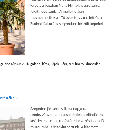
kapott a buszban Nagy Nikitől, játszottunk,
jókat nevettünk… A mellékletben
megnézhetitek a 170 éves tölgy mellett és a
Zsolnai Kulturális Negyedben készült képeket.
galéria
Címke:
2018
,
galéria
,
hírek
,
képek
,
Pécs
,
tanulmányi kirándulás
ozzászólás ↓
Szegeden jártunk, A fizika napja c.
rendezvényen, ahol a sok érdekes előadás és
kísérlet mellett a Tudástár elnevezésű leendő
múzeumba is betekinthettünk. A kitömött