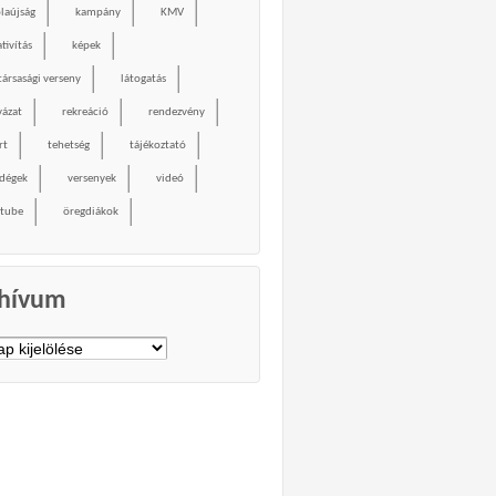
olaújság
kampány
KMV
tivítás
képek
társasági verseny
látogatás
yázat
rekreáció
rendezvény
rt
tehetség
tájékoztató
dégek
versenyek
videó
tube
öregdiákok
hívum
vum