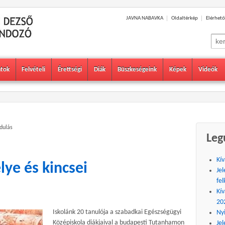
JAVNA NABAVKA
Oldaltérkép
Elérhető
Sear
for:
atok
Felvételi
Érettségi
Diák
Büszkeségeink
Képek
Videók
dulás
Leg
Kív
ye és kincsei
Jel
fel
Kív
20
Iskolánk 20 tanulója a szabadkai Egészségügyi
Ny
Középiskola diákjaival a budapesti Tutanhamon
Jel