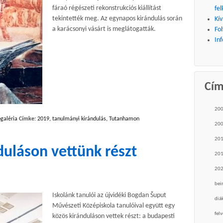
fáraó régészeti rekonstrukciós kiállítást
fel
tekintették meg. Az egynapos kirándulás során
Kív
a karácsonyi vásárt is meglátogatták.
Fo
Inf
Cí
20
galéria
Címke:
2019
,
tanulmányi kirándulás
,
Tutanhamon
20
20
uláson vettünk részt
20
20
bei
Iskolánk tanulói az újvidéki Bogdan Šuput
diá
Művészeti Középiskola tanulóival együtt egy
felv
közös kiránduláson vettek részt: a budapesti