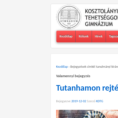
Kezdőlap
Rólunk
Hírek
Tagoz
Kezdőlap
›
Bejegyzések címkéi tanulmányi kirán
Valamennyi bejegyzés
Tutanhamon rejtél
Bejegyezve
2019-12-02
Szerző
KDTG