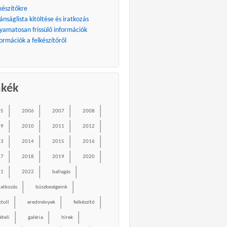
készítőkre
ánságlista kitöltése és iratkozás
lyamatosan frissülő információk
ormációk a felkészítőről
mkék
05
2006
2007
2008
09
2010
2011
2012
13
2014
2015
2016
17
2018
2019
2020
21
2022
ballagás
ratkozás
büszkeségeink
ktoll
eredmények
felkészítő
ételi
galéria
hírek