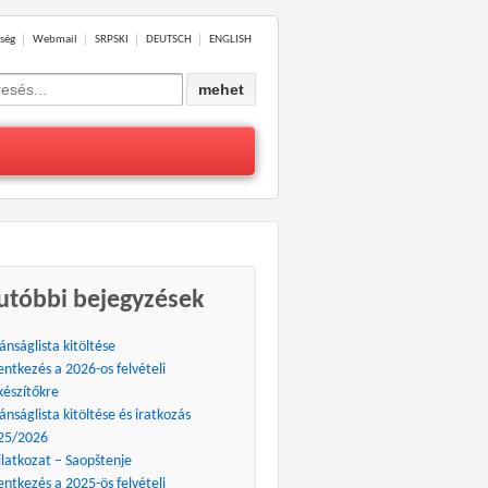
ség
Webmail
SRPSKI
DEUTSCH
ENGLISH
ch
utóbbi bejegyzések
ánságlista kitöltése
entkezés a 2026-os felvételi
készítőkre
ánságlista kitöltése és iratkozás
25/2026
ilatkozat – Saopštenje
entkezés a 2025-ös felvételi