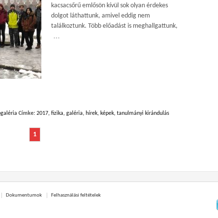
kacsacsőrű emlősön kívül sok olyan érdekes
dolgot láthattunk, amivel eddig nem
találkoztunk. Több előadást is meghallgattunk,
…
galéria
Címke:
2017
,
fizika
,
galéria
,
hírek
,
képek
,
tanulmányi kirándulás
1
Dokumentumok
Felhasználási feltételek