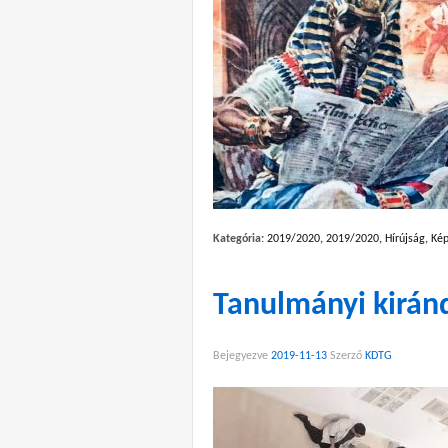
Kategória:
2019/2020
,
2019/2020
,
Hírújság
,
Kép
Tanulmányi kiránd
Bejegyezve
2019-11-13
Szerző
KDTG