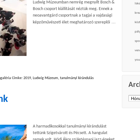
Ludwig Múzeumban nemrég megnyílt Bosch &
Isk
Bosch csoport kiállítását néztük meg. Ennek a
krea
neoavantgárd csoportnak a tagjai a vajdasági
…
képzőművészeti élet meghatározó szereplői
köz
pál
spo
ven
you
galéria
Címke:
2019
,
Ludwig Múzeum
,
tanulmányi kirándulás
Arc
nk
Archí
A harmadikosokkal tanulmányi kirándulást
tettünk Szigetvárott és Pécsett. A hangulat
remek volt, Hódi Ákos születésnapi jazz-éneket