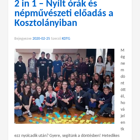
2 in 1 – Nyílt órák és
népművészeti előadás a
Kosztolányiban
Bejegyezve
2020-02-25
Szerző
KDTG
M
ég
ne
m
dö
nt
ött
él,
ho
vá
jel
en
tk
ezz nyolcadik után? Gyere, segítünk a döntésben! Hetedikes