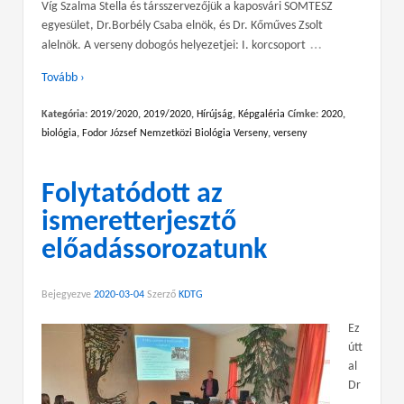
Víg Szalma Stella és társszervezőjük a kaposvári SOMTESZ
egyesület, Dr.Borbély Csaba elnök, és Dr. Kőműves Zsolt
…
alelnök. A verseny dobogós helyezetjei: I. korcsoport
Tovább ›
Kategória:
2019/2020
,
2019/2020
,
Hírújság
,
Képgaléria
Címke:
2020
,
biológia
,
Fodor József Nemzetközi Biológia Verseny
,
verseny
Folytatódott az
ismeretterjesztő
előadássorozatunk
Bejegyezve
2020-03-04
Szerző
KDTG
Ez
útt
al
Dr