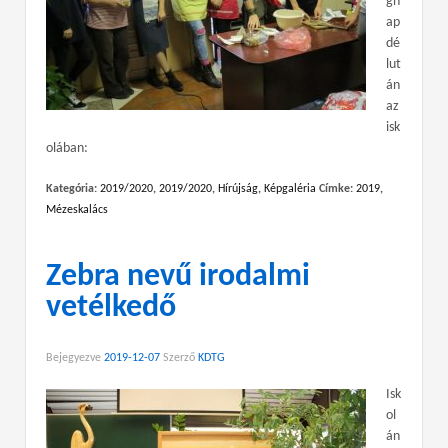
gn
ap
dé
lut
án
az
isk
olában:
Kategória:
2019/2020
,
2019/2020
,
Hírújság
,
Képgaléria
Címke:
2019
,
Mézeskalács
Zebra nevű irodalmi
vetélkedő
Bejegyezve
2019-12-07
Szerző
KDTG
Isk
ol
án