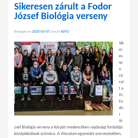
Sikeresen zárult a Fodor
József Biológia verseny
Bejegyezve
2020-03-07
Szerző
KDTG
Sik
er
es
se
n
zá
rul
t a
III.
Fo
do
r
Jó
zsef Biológia verseny a Kárpát-medencében vajdasági fordulója
középiskolások számára. A Vinculum egyesület szervezésében,