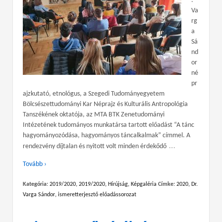
.
Va
rg
a
Sá
nd
or
né
pr
ajzkutató, etnológus, a Szegedi Tudományegyetem
Bölcsészettudományi Kar Néprajz és Kulturális Antropológia
Tanszékének oktatója, az MTA BTK Zenetudományi
Intézetének tudományos munkatársa tartott előadást “A tánc
hagyományozódása, hagyományos táncalkalmak” címmel. A
…
rendezvény díjtalan és nyitott volt minden érdekődő
Tovább ›
Kategória:
2019/2020
,
2019/2020
,
Hírújság
,
Képgaléria
Címke:
2020
,
Dr.
Varga Sándor
,
ismeretterjesztő előadássorozat