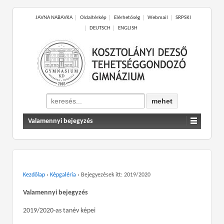
JAVNA NABAVKA
Oldaltérkép
Elérhetőség
Webmail
SRPSKI
DEUTSCH
ENGLISH
Search
for:
Valamennyi bejegyzés
Kezdőlap
›
Képgaléria
›
Bejegyezések itt: 2019/2020
Valamennyi bejegyzés
2019/2020-as tanév képei