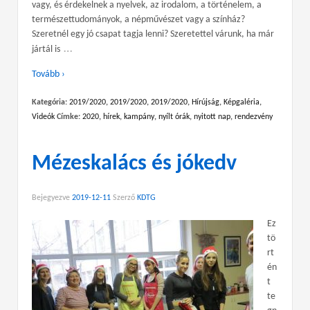
vagy, és érdekelnek a nyelvek, az irodalom, a történelem, a
természettudományok, a népművészet vagy a színház?
Szeretnél egy jó csapat tagja lenni? Szeretettel várunk, ha már
…
jártál is
Tovább ›
Kategória:
2019/2020
,
2019/2020
,
2019/2020
,
Hírújság
,
Képgaléria
,
Videók
Címke:
2020
,
hírek
,
kampány
,
nyílt órák
,
nyitott nap
,
rendezvény
Mézeskalács és jókedv
Bejegyezve
2019-12-11
Szerző
KDTG
Ez
tö
rt
én
t
te