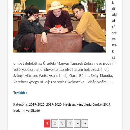
k
di
ákj
ai
ré
szt
ve
tte
k
sz
ombat délelőtt az Újvidéki Magyar Tanszék Zebra nevű irodalmi
vetélkedőjén, ahol elnyerték az első három helyezést: I. díj:
Szőnyi Márton, Weiss Astrid II. díj: Garai Bálint, Szögi Klaudia,
…
Verebes György III. díj: Cserevics Skolasztika, Fehér Noémi,
Tovább ›
Kategória:
2019/2020
,
2019/2020
,
Hírújság
,
Képgaléria
Címke:
2019
,
irodalmi vetélkedő
1
2
3
4
>
»