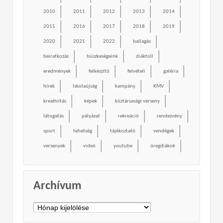
2010
2011
2012
2013
2014
2015
2016
2017
2018
2019
2020
2021
2022
ballagás
beiratkozás
büszkeségeink
diáktoll
eredmények
felkészítő
felvételi
galéria
hírek
Iskolaújság
kampány
KMV
kreativítás
képek
köztársasági verseny
látogatás
pályázat
rekreáció
rendezvény
sport
tehetség
tájékoztató
vendégek
versenyek
videó
youtube
öregdiákok
Archívum
Archívum