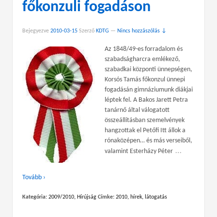
főkonzuli fogadáson
Bejegyezve
2010-03-15
Szerző
KDTG
—
Nincs hozzászólás ↓
Az 1848/49-es forradalom és
szabadságharcra emlékező,
szabadkai központi ünnepségen,
Korsós Tamás főkonzul ünnepi
fogadásán gimnáziumunk diákjai
léptek fel. A Bakos Jarett Petra
tanárnő által válogatott
összeállításban szemelvények
hangzottak el Petőfi Itt állok a
rónaközépen… és más verseiből,
…
valamint Esterházy Péter
Tovább ›
Kategória:
2009/2010
,
Hírújság
Címke:
2010
,
hírek
,
látogatás