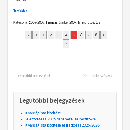
…
meg, és
Tovább ›
Kategória:
2006/2007
,
Hírújság
Címke:
2007
,
hírek
,
látogatás
«
<
1
2
3
4
5
6
7
8
>
»
.
‹ Korábbi bejegyzések
Újabb bejegyzések ›
Legutóbbi bejegyzések
Kívánságlista kitöltése
Jelentkezés a 2026-os felvételi felkészítőkre
Kívánságlista kitöltése és iratkozás 2025/2026