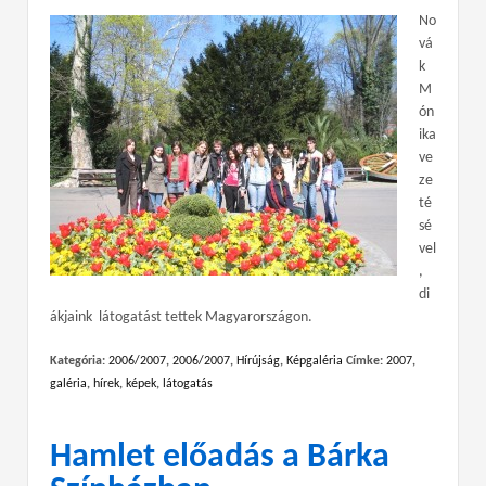
No
vá
k
M
ón
ika
ve
ze
té
sé
vel
,
di
ákjaink látogatást tettek Magyarországon.
Kategória:
2006/2007
,
2006/2007
,
Hírújság
,
Képgaléria
Címke:
2007
,
galéria
,
hírek
,
képek
,
látogatás
Hamlet előadás a Bárka