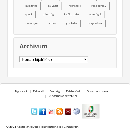
látogatás
pályázat
rekreáció
rendezvény
sport
tehetség
tájékoztató
vendégek
versenyek
videó
youtube
öregdiákok
Archívum
Archívum
Tagozatok
Felvételi
Érettségi
Elérhetőség
Dokumentumok
Felhasználási feltételek
© 2026
Kosztolányi Dezső Tehetséggondozó Gimnázium