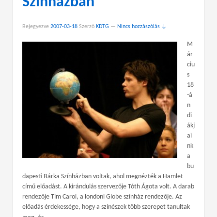
Színházban
Bejegyezve
2007-03-18
Szerző
KDTG
—
Nincs hozzászólás ↓
M
ár
ciu
s
18
-á
n
di
ákj
ai
nk
a
bu
dapesti Bárka Színházban voltak, ahol megnézték a Hamlet
című előadást. A kirándulás szervezője Tóth Ágota volt. A darab
rendezője Tim Carol, a londoni Globe színház rendezője. Az
előadás érdekessége, hogy a színészek több szerepet tanultak