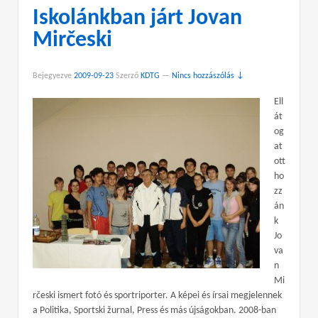
Iskolánkban járt Jovan
Mirčeski
Bejegyezve
2009-09-23
Szerző
KDTG
—
Nincs hozzászólás ↓
Ell
át
og
at
ott
ho
zz
án
k
Jo
va
n
Mi
rčeski ismert fotó és sportriporter. A képei és írsai megjelennek
a Politika, Sportski žurnal, Press és más újságokban. 2008-ban