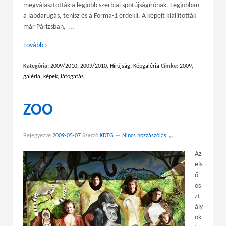
megválasztották a legjobb szerbiai spotújságírónak. Legjobban
a labdarugás, tenisz és a Forma-1 érdekli. A képeit kiállították
…
már Párizsban,
Tovább ›
Kategória:
2009/2010
,
2009/2010
,
Hírújság
,
Képgaléria
Címke:
2009
,
galéria
,
képek
,
látogatás
ZOO
Bejegyezve
2009-05-07
Szerző
KDTG
—
Nincs hozzászólás ↓
Az
els
ő
os
zt
ály
ok