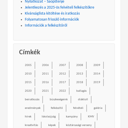
Nyilatkozat – Saopštenje
Jelentkezés a 2025-ös felvételi felkészítőkre
Kívánságlista kitöltése és iratkozás
Folyamatosan frissülő információk
Információk a felkészítőről
Címkék
2005
2006
2007
2008
2009
2010
2011
2012
2013
2014
2015
2016
2017
2018
2019
2020
2021
2022
ballagás
beiratkozás
büszkeségeink
diáktoll
eredmények
felkészítő
felvételi
galéria
hírek
Iskolaújság
kampány
KMV
kreativítás
képek
köztársasági verseny