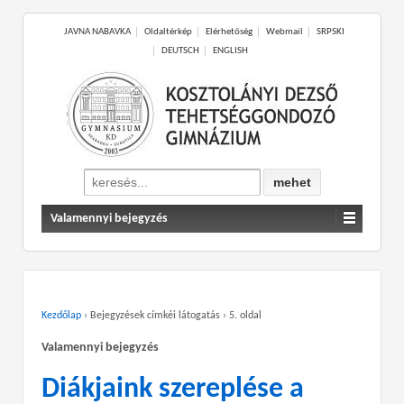
JAVNA NABAVKA
Oldaltérkép
Elérhetőség
Webmail
SRPSKI
DEUTSCH
ENGLISH
Search
for:
Valamennyi bejegyzés
Kezdőlap
›
Bejegyzések címkéi látogatás
›
5. oldal
Valamennyi bejegyzés
Diákjaink szereplése a