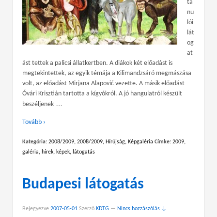
ta
nu
lói
lát
og
at
ást tettek a palicsi állatkertben. A diákok két előadást is
megtekintettek, az egyik témája a Kilimandzsáró megmászása
volt, az előadást Mirjana Alapović vezette. A másik előadást
Óvári Krisztián tartotta a kígyókról. A jó hangulatról készült
…
beszéljenek
Tovább ›
Kategória:
2008/2009
,
2008/2009
,
Hírújság
,
Képgaléria
Címke:
2009
,
galéria
,
hírek
,
képek
,
látogatás
Budapesi látogatás
Bejegyezve
2007-05-01
Szerző
KDTG
—
Nincs hozzászólás ↓