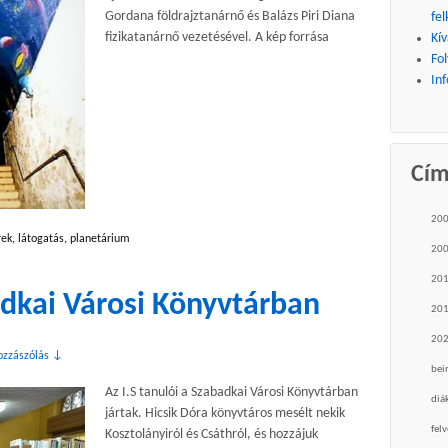
Gordana földrajztanárnő és Balázs Piri Diana
fel
fizikatanárnő vezetésével. A kép forrása
Kív
Fo
Inf
Cí
20
rek
,
látogatás
,
planetárium
20
20
adkai Városi Könyvtárban
20
20
ozzászólás ↓
bei
Az I.S tanulói a Szabadkai Városi Könyvtárban
diá
jártak. Hicsik Dóra könyvtáros mesélt nekik
felv
Kosztolányiról és Csáthról, és hozzájuk