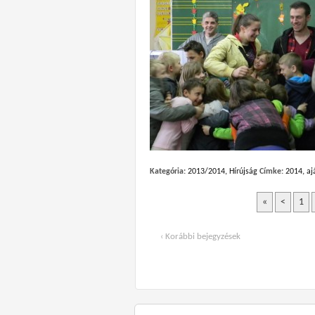
Kategória:
2013/2014
,
Hírújság
Címke:
2014
,
aj
«
<
1
‹ Korábbi bejegyzések