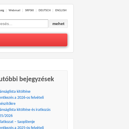
ség
Webmail
SRPSKI
DEUTSCH
ENGLISH
ch
utóbbi bejegyzések
ánságlista kitöltése
entkezés a 2026-os felvételi
készítőkre
ánságlista kitöltése és iratkozás
25/2026
ilatkozat – Saopštenje
entkezés a 2025-ös felvételi