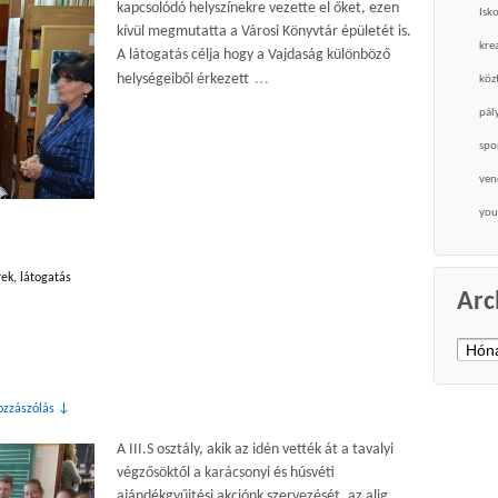
kapcsolódó helyszínekre vezette el őket, ezen
Isk
kívül megmutatta a Városi Könyvtár épületét is.
krea
A látogatás célja hogy a Vajdaság különböző
…
helységeiből érkezett
köz
pál
spo
ven
you
rek
,
látogatás
Arc
Archí
ozzászólás ↓
A III.S osztály, akik az idén vették át a tavalyi
végzősöktől a karácsonyi és húsvéti
ajándékgyűjtési akciónk szervezését, az alig