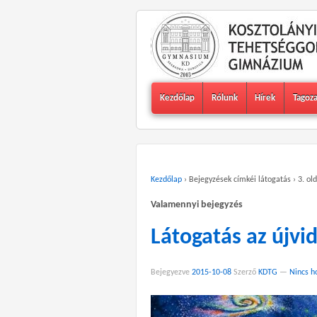
Kezdőlap
Rólunk
Hírek
Tagoz
Kezdőlap
›
Bejegyzések címkéi látogatás
›
3. old
Valamennyi bejegyzés
Látogatás az újvi
Bejegyezve
2015-10-08
Szerző
KDTG
—
Nincs h