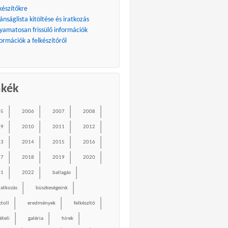
készítőkre
ánságlista kitöltése és iratkozás
lyamatosan frissülő információk
ormációk a felkészítőről
mkék
05
2006
2007
2008
09
2010
2011
2012
13
2014
2015
2016
17
2018
2019
2020
21
2022
ballagás
ratkozás
büszkeségeink
ktoll
eredmények
felkészítő
ételi
galéria
hírek