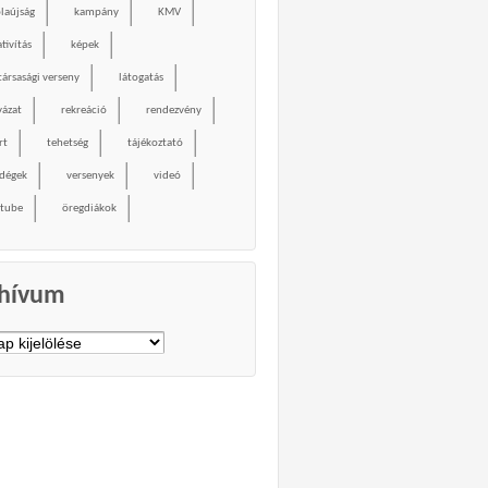
olaújság
kampány
KMV
tivítás
képek
társasági verseny
látogatás
yázat
rekreáció
rendezvény
rt
tehetség
tájékoztató
dégek
versenyek
videó
tube
öregdiákok
hívum
vum