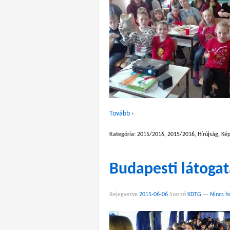
Tovább ›
Kategória:
2015/2016
,
2015/2016
,
Hírújság
,
Kép
Budapesti látogat
Bejegyezve
2015-06-06
Szerző
KDTG
—
Nincs h