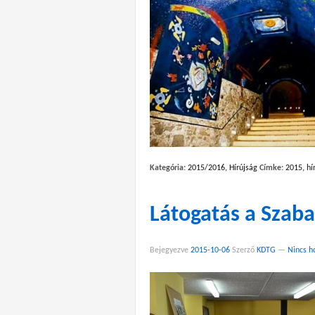
Kategória:
2015/2016
,
Hírújság
Címke:
2015
,
hí
Látogatás a Szab
Bejegyezve
2015-10-06
Szerző
KDTG
—
Nincs h