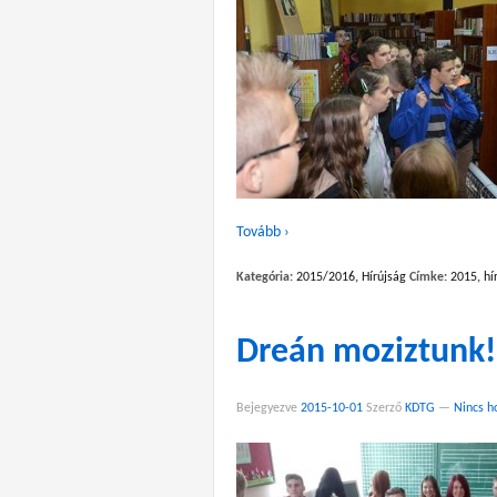
Tovább ›
Kategória:
2015/2016
,
Hírújság
Címke:
2015
,
hí
Dreán moziztunk!
Bejegyezve
2015-10-01
Szerző
KDTG
—
Nincs h