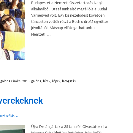
Budapestet a Nemzeti Összetartozás Napja
alkalmából. Utazásunk első megállója a Budai
Várnegyed volt. Egy kis nézelődést követően
táncesten vettük részt a Besh o droM együttes
jóvoltából. Másnap ellátogathattunk a
…
Nemzeti
galéria
Címke:
2015
,
galéria
,
hírek
,
képek
,
látogatás
gyerekeknek
ozzászólás ↓
Újra Dreán jártak a 3S tanulói. Olvassátok el a