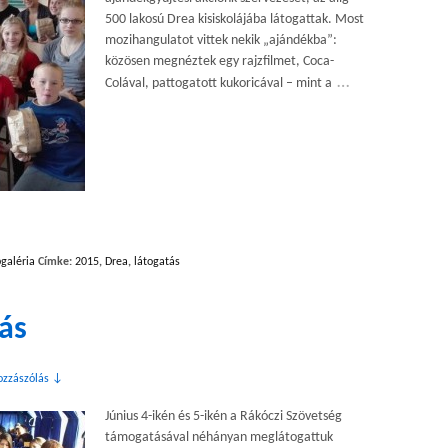
500 lakosú Drea kisiskolájába látogattak. Most
mozihangulatot vittek nekik „ajándékba”:
közösen megnéztek egy rajzfilmet, Coca-
…
Colával, pattogatott kukoricával – mint a
galéria
Címke:
2015
,
Drea
,
látogatás
ás
ozzászólás ↓
Június 4-ikén és 5-ikén a Rákóczi Szövetség
támogatásával néhányan meglátogattuk