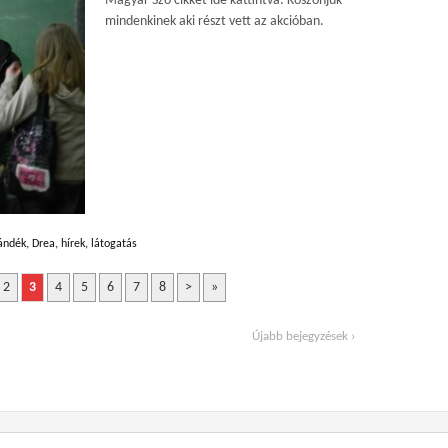
Magyar Szó cikkét ide kattintva. Köszönjük
mindenkinek aki részt vett az akcióban.
ándék
,
Drea
,
hírek
,
látogatás
2
3
4
5
6
7
8
>
»
Újabb bejegyzések ›