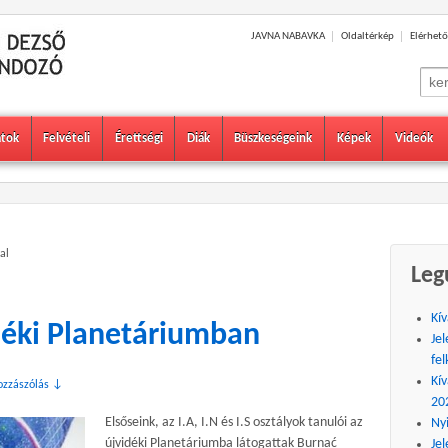
JAVNA NABAVKA
Oldaltérkép
Elérhető
Sear
for:
atok
Felvételi
Érettségi
Diák
Büszkeségeink
Képek
Videók
al
Leg
Kív
déki Planetáriumban
Jel
fel
Kív
ozzászólás ↓
20
Elsőseink, az I.A, I.N és I.S osztályok tanulói az
Ny
újvidéki Planetáriumba látogattak Burnać
Jel