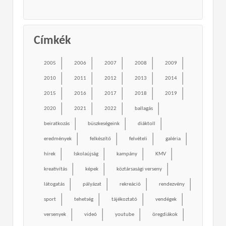
Címkék
2005
2006
2007
2008
2009
2010
2011
2012
2013
2014
2015
2016
2017
2018
2019
2020
2021
2022
ballagás
beiratkozás
büszkeségeink
diáktoll
eredmények
felkészítő
felvételi
galéria
hírek
Iskolaújság
kampány
KMV
kreativítás
képek
köztársasági verseny
látogatás
pályázat
rekreáció
rendezvény
sport
tehetség
tájékoztató
vendégek
versenyek
videó
youtube
öregdiákok