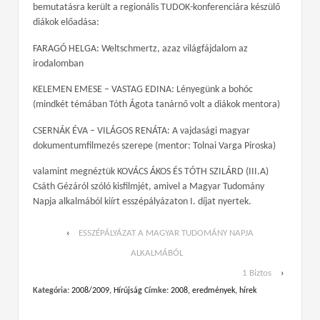
bemutatásra került a regionális TUDOK-konferenciára készülő
diákok előadása:
FARAGÓ HELGA: Weltschmertz, azaz világfájdalom az
irodalomban
KELEMEN EMESE – VASTAG EDINA: Lényegünk a bohóc
(mindkét témában Tóth Ágota tanárnő volt a diákok mentora)
CSERNÁK ÉVA – VILÁGOS RENÁTA: A vajdasági magyar
dokumentumfilmezés szerepe (mentor: Tolnai Varga Piroska)
valamint megnéztük KOVÁCS ÁKOS ÉS TÓTH SZILÁRD (III.A)
Csáth Gézáról szóló kisfilmjét, amivel a Magyar Tudomány
Napja alkalmából kiírt esszépályázaton I. díjat nyertek.
‹
ESSZÉPÁLYÁZAT A MAGYAR TUDOMÁNY NAPJA
ALKALMÁBÓL
1 Biztos
›
Kategória:
2008/2009
,
Hírújság
Címke:
2008
,
eredmények
,
hírek