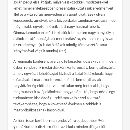
során pedig elsajátítják, milyen eszközökkel, módszerekkel
lehet minél érdekesebben prezentálni kutatásuk eredményeit,
illetve a vita során megvédeni álláspontjukat. Ezek olyan
képességek, amelyeknek a középiskolai tanulmányaik során, de
még inkább egyetemi éveik alatt nagy hasznát veszik.
Gimnáziumunkban ezért fektetünk kiemelten nagy hangsúly a
diákok kutatómunkájának mentorálására, és ennek meg is van
az eredménye. (A kutató diákok mindig témavezető tanár
irányításával végzik munkájukat).
A regionális konferenciára való felkészülés időszakában minden
évben rendezünk iskolai diákköri konferenciát, bemutatkozást,
amely egyrészt lehetőséget biztosít a kutató diákoknak, hogy
előadásukat már a konferencia előtt is bemutathassák
nagyközönség előtt, illetve, ami talán még fontosabb, hogy
megmutassuk az új diákoknak, hogyan épül föl, hogy néz ki egy
tudományos kiselőadás – reklámozva is ezzel a kutatói
tevékenységet, hogy a következő években a többiek is
megpróbálkozzanak hasonlóval.
Az idén is sor került erre a rendezvényre: december 9-én
gimnáziumunk dísztermében az iskola minden diákja előtt