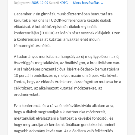
Bejegyezve
2008-12-09
Szerző
KDTG
—
Nincs hozzászólás ↓
December 9-én gimnáziumunk dísztermében bemutatásra
kerültek a regionális TUDOK-konferenciára készülő diákok
előadásai. A kutató középiskolás diákok regionális
konferenciáján (TUDOK) az idén is részt vesznek diákjaink. Ezen
a konferencián saját kutatási anyaggal lehet indulni,
témamegkötés nélkül.
A tudományos munkában a hangsúly az új megfigyelésen, az új
összefüggés megtalálásán, az önállóságon, a kreativitáson van.
A számítógépes prezentációval kísért előadások bemutatására
10 perc áll rendelkezésre, melyet maximum 5 perc vita követ.
Fontos, hogy az előadás érdekesen, összefogottan mutassa be a
célkitűzést, az alkalmazott kutatási módszereket, az
eredményeket.
Ez a konferencia és a rá való felkészülés kiváló alkalom arra,
hogy a diákok megtanulják a kutatómunka módszereit,
megtanulják elválasztani a fontosat a kevésbé fontostól, és
hogy megtanuljanak kérdezni, önállóan gondolkodni, aminél
nagyobb adomány kevés van. Az előadásra való felkészülés