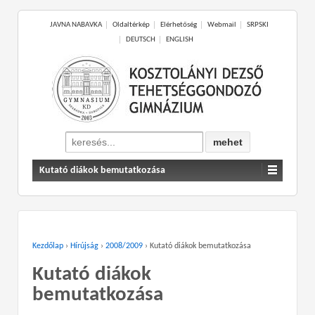
JAVNA NABAVKA
Oldaltérkép
Elérhetőség
Webmail
SRPSKI
DEUTSCH
ENGLISH
Search
for:
Kutató diákok bemutatkozása
Kezdőlap
›
Hírújság
›
2008/2009
›
Kutató diákok bemutatkozása
Kutató diákok
bemutatkozása