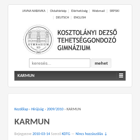
JAVNA NABAVKA
Oldaltérkép
Elérhetőség
Webmail
SRPSKI
DEUTSCH
ENGLISH
Search
for:
KARMUN
Kezdőlap
›
Hírújság
›
2009/2010
›
KARMUN
KARMUN
Bejegyezve
2010-03-14
Szerző
KDTG
—
Nincs hozzászólás ↓