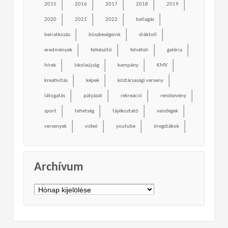
2015
2016
2017
2018
2019
2020
2021
2022
ballagás
beiratkozás
büszkeségeink
diáktoll
eredmények
felkészítő
felvételi
galéria
hírek
Iskolaújság
kampány
KMV
kreativítás
képek
köztársasági verseny
látogatás
pályázat
rekreáció
rendezvény
sport
tehetség
tájékoztató
vendégek
versenyek
videó
youtube
öregdiákok
Archívum
Archívum