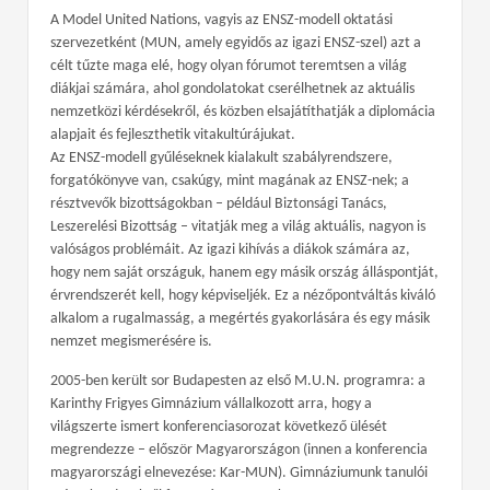
A Model United Nations, vagyis az ENSZ-modell oktatási
szervezetként (MUN, amely egyidős az igazi ENSZ-szel) azt a
célt tűzte maga elé, hogy olyan fórumot teremtsen a világ
diákjai számára, ahol gondolatokat cserélhetnek az aktuális
nemzetközi kérdésekről, és közben elsajátíthatják a diplomácia
alapjait és fejleszthetik vitakultúrájukat.
Az ENSZ-modell gyűléseknek kialakult szabályrendszere,
forgatókönyve van, csakúgy, mint magának az ENSZ-nek; a
résztvevők bizottságokban – például Biztonsági Tanács,
Leszerelési Bizottság – vitatják meg a világ aktuális, nagyon is
valóságos problémáit. Az igazi kihívás a diákok számára az,
hogy nem saját országuk, hanem egy másik ország álláspontját,
érvrendszerét kell, hogy képviseljék. Ez a nézőpontváltás kiváló
alkalom a rugalmasság, a megértés gyakorlására és egy másik
nemzet megismerésére is.
2005-ben került sor Budapesten az első M.U.N. programra: a
Karinthy Frigyes Gimnázium vállalkozott arra, hogy a
világszerte ismert konferenciasorozat következő ülését
megrendezze – először Magyarországon (innen a konferencia
magyarországi elnevezése: Kar-MUN). Gimnáziumunk tanulói