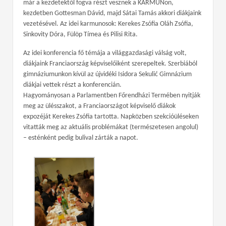
már a kezdetektől fogva részt vesznek a KARMUNon,
kezdetben Gottesman Dávid, majd Sátai Tamás akkori diákjaink
vezetésével. Az idei karmunosok: Kerekes Zsófia Oláh Zsófia,
Sinkovity Dóra, Fülöp Tímea és Pilisi Rita.
Az idei konferencia fő témája a világgazdasági válság volt,
diákjaink Franciaország képviselőiként szerepeltek. Szerbiából
gimnáziumunkon kívül az újvidéki Isidora Sekulić Gimnázium
diákjai vettek részt a konferencián.
Hagyományosan a Parlamentben Főrendházi Termében nyitják
meg az ülésszakot, a Franciaországot képviselő diákok
expozéját Kerekes Zsófia tartotta. Napközben szekcióüléseken
vitatták meg az aktuális problémákat (természetesen angolul)
– esténként pedig bulival zárták a napot.