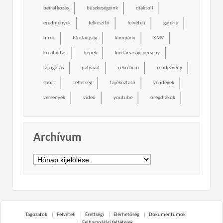
beiratkozás
büszkeségeink
diáktoll
eredmények
felkészítő
felvételi
galéria
hírek
Iskolaújság
kampány
KMV
kreativítás
képek
köztársasági verseny
látogatás
pályázat
rekreáció
rendezvény
sport
tehetség
tájékoztató
vendégek
versenyek
videó
youtube
öregdiákok
Archívum
Archívum
Tagozatok
Felvételi
Érettségi
Elérhetőség
Dokumentumok
Felhasználási feltételek