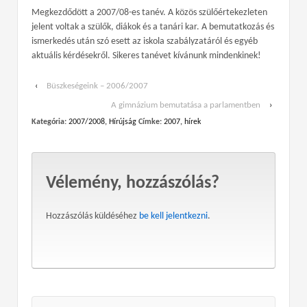
Megkezdődött a 2007/08-es tanév. A közös szülőértekezleten
jelent voltak a szülők, diákok és a tanári kar. A bemutatkozás és
ismerkedés után szó esett az iskola szabályzatáról és egyéb
aktuális kérdésekről. Sikeres tanévet kívánunk mindenkinek!
‹
Büszkeségeink – 2006/2007
A gimnázium bemutatása a parlamentben
›
Kategória:
2007/2008
,
Hírújság
Címke:
2007
,
hírek
Vélemény, hozzászólás?
Hozzászólás küldéséhez
be kell jelentkezni
.