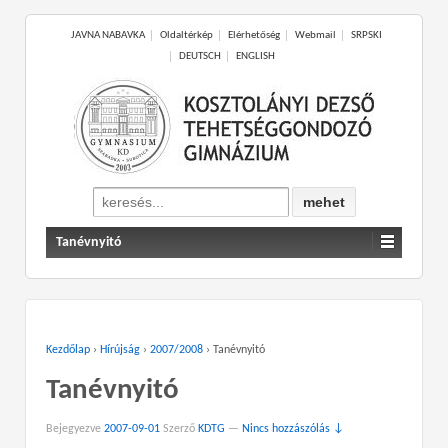
JAVNA NABAVKA
Oldaltérkép
Elérhetőség
Webmail
SRPSKI
DEUTSCH
ENGLISH
Search
for:
Tanévnyitó
Kezdőlap
›
Hírújság
›
2007/2008
›
Tanévnyitó
Tanévnyitó
Bejegyezve
2007-09-01
Szerző
KDTG
—
Nincs hozzászólás ↓