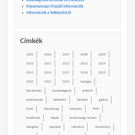
Kívánságlista kitöltése és iratkozás
Folyamatosan frissülő információk
Információk a felkészítőről
Címkék
2005
2006
2007
2008
2009
2010
2011
2012
2013
2014
2015
2016
2017
2018
2019
2020
2021
2022
ballagás
beiratkozás
büszkeségeink
diáktoll
eredmények
felkészítő
felvételi
galéria
hírek
Iskolaújság
kampány
KMV
kreativítás
képek
köztársasági verseny
látogatás
pályázat
rekreáció
rendezvény