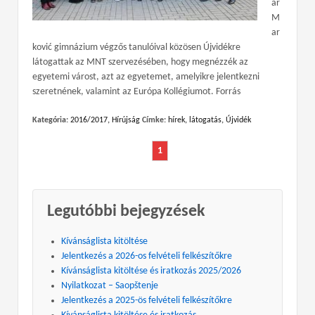
ar
M
ar
ković gimnázium végzős tanulóival közösen Újvidékre
látogattak az MNT szervezésében, hogy megnézzék az
egyetemi várost, azt az egyetemet, amelyikre jelentkezni
szeretnének, valamint az Európa Kollégiumot. Forrás
Kategória:
2016/2017
,
Hírújság
Címke:
hírek
,
látogatás
,
Újvidék
1
Legutóbbi bejegyzések
Kívánságlista kitöltése
Jelentkezés a 2026-os felvételi felkészítőkre
Kívánságlista kitöltése és iratkozás 2025/2026
Nyilatkozat – Saopštenje
Jelentkezés a 2025-ös felvételi felkészítőkre