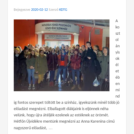
Bejegyezve
2020-02-12
Szerző
KDTG
A
ko
szt
ol
án
yis
ok
él
et
éb
en
mi
nd
ig fontos szerepet töltött be a színház, igyekszünk minél több jó
előadást megnézni. Elballagott diákjaink is eljönnek néha
velünk, hogy újra átéljék ezeknek az estéknek az örömét.
Hétfőn Újvidékre mentünk megnézni az Anna Karenina című
…
nagyszerű előadást,