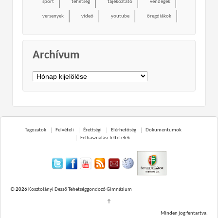
sport
tehetség
tájékoztató
vendégek
versenyek
videó
youtube
öregdiákok
Archívum
Archívum
Tagozatok
Felvételi
Érettségi
Elérhetőség
Dokumentumok
Felhasználási feltételek
© 2026
Kosztolányi Dezső Tehetséggondozó Gimnázium
↑
Minden jog fentartva.