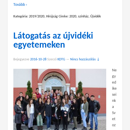
Tovább ›
Kategória:
2019/2020
,
Hírújság
Címke:
2020
,
színház
,
Újvidék
Látogatás az újvidéki
egyetemeken
Bejegyezve
2016-10-28
Szerző
KDTG
—
Nincs hozzászólás ↓
Ne
gy
ed
ike
sei
nk
a
Sv
et
oz