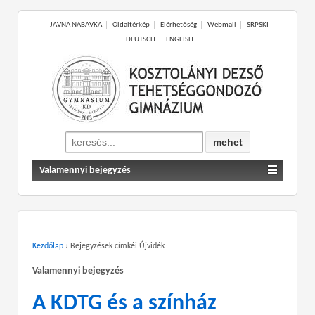
JAVNA NABAVKA
Oldaltérkép
Elérhetőség
Webmail
SRPSKI
DEUTSCH
ENGLISH
Search
for:
Valamennyi bejegyzés
Kezdőlap
›
Bejegyzések címkéi Újvidék
Valamennyi bejegyzés
A KDTG és a színház