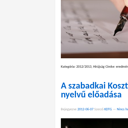
Kategória:
2012/2013
,
Hírújság
Címke:
eredmén
A szabadkai Kosz
nyelvű előadása
Bejegyezve
2012-06-07
Szerző
KDTG
—
Nincs h