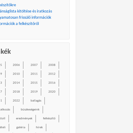
készítőkre
ánságlista kitöltése és iratkozás
lyamatosan frissülő információk
ormációk a felkészítőről
mkék
05
2006
2007
2008
09
2010
2011
2012
13
2014
2015
2016
17
2018
2019
2020
21
2022
ballagás
ratkozás
büszkeségeink
ktoll
eredmények
felkészítő
ételi
galéria
hírek