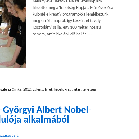
néhány éve Bartók Béla születésnapjára
hirdette meg a Tehetség Napját. Már évek óta
különféle kreatív programokkal emlékezünk
meg erről a napról, így készült el tavaly
Kosztolányi sálja, egy 100 méter hosszú
…
selyem, amit iskolánk diákjai és
galéria
Címke:
2012
,
galéria
,
hírek
,
képek
,
kreativítás
,
tehetség
-Györgyi Albert Nobel-
dulója alkalmából
ozzászólás ↓