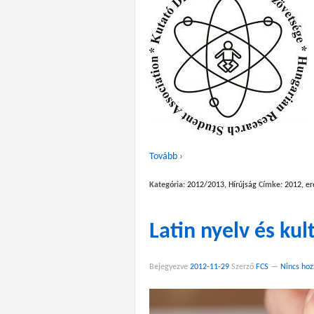
Tovább ›
Kategória:
2012/2013
,
Hírújság
Címke:
2012
,
er
Latin nyelv és kul
Bejegyezve
2012-11-29
Szerző
FCS
—
Nincs ho