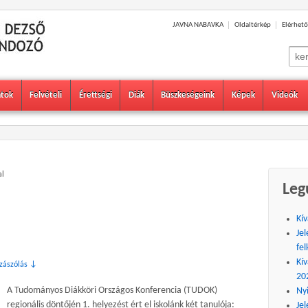
JAVNA NABAVKA
Oldaltérkép
Elérhető
Sear
for:
atok
Felvételi
Érettségi
Diák
Büszkeségeink
Képek
Videók
al
Leg
Kív
Jel
fel
Kív
zzászólás ↓
20
A Tudományos Diákköri Országos Konferencia (TUDOK)
Ny
regionális döntőjén 1. helyezést ért el iskolánk két tanulója:
Jel