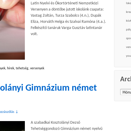
Latin Nyelvi és Ókortörténeti Nemzetközi
Isk
Versenyen a döntőbe jutott iskolánk csapata:
krea
Vastag Zoltán, Turza Szabolcs (4.n.), Dupák
köz
Eliza, Horváth Helga és Szalvai Ramóna (4.a.).
Felkészítő tanáruk Varga Gusztáv latintanár
pál
volt.
spo
ven
you
yek
,
hírek
,
tehetség
,
versenyek
Arc
tolányi Gimnázium német
Archí
ozzászólás ↓
A szabadkai Kosztolányi Dezső
Tehetséggondozó Gimnázium német nyelvű