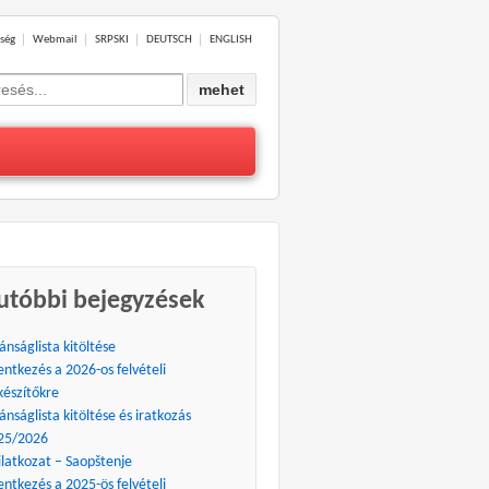
ség
Webmail
SRPSKI
DEUTSCH
ENGLISH
ch
utóbbi bejegyzések
ánságlista kitöltése
entkezés a 2026-os felvételi
készítőkre
ánságlista kitöltése és iratkozás
25/2026
ilatkozat – Saopštenje
entkezés a 2025-ös felvételi