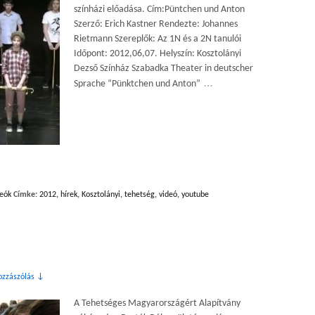
színházi előadása. Cím:Püntchen und Anton
Szerző: Erich Kastner Rendezte: Johannes
Rietmann Szereplők: Az 1N és a 2N tanulói
Időpont: 2012,06,07. Helyszín: Kosztolányi
Dezső Színház Szabadka Theater in deutscher
…
Sprache “Pünktchen und Anton”
eók
Címke:
2012
,
hírek
,
Kosztolányi
,
tehetség
,
videó
,
youtube
ozzászólás ↓
A Tehetséges Magyarországért Alapítvány