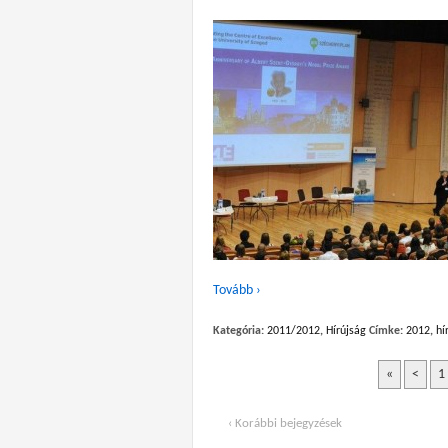
Tovább ›
Kategória:
2011/2012
,
Hírújság
Címke:
2012
,
hí
«
<
1
‹ Korábbi bejegyzések