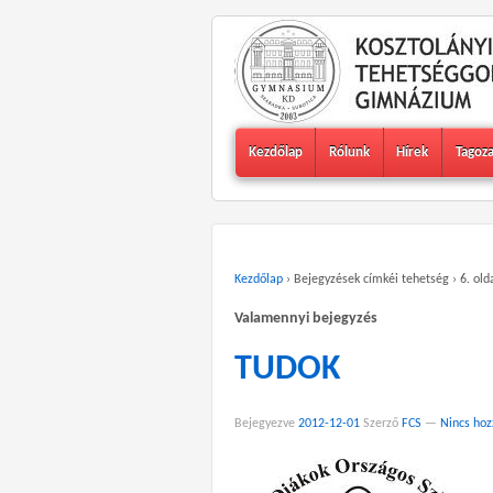
Kezdőlap
Rólunk
Hírek
Tagoz
Kezdőlap
›
Bejegyzések címkéi tehetség
›
6. old
Valamennyi bejegyzés
TUDOK
Bejegyezve
2012-12-01
Szerző
FCS
—
Nincs ho