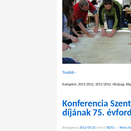
Tovább ›
Kategória:
2011/2012
,
2011/2012
,
Hírújság
,
Kép
Konferencia Szent
díjának 75. évfor
Bejegyezve
2012-03-25
Szerző
KDTG
—
Nincs h