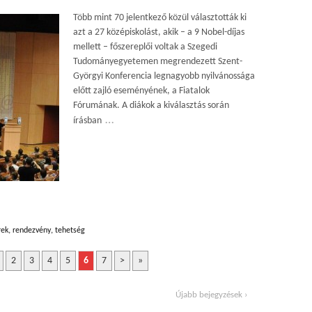
Több mint 70 jelentkező közül választották ki
azt a 27 középiskolást, akik – a 9 Nobel-díjas
mellett – főszereplői voltak a Szegedi
Tudományegyetemen megrendezett Szent-
Györgyi Konferencia legnagyobb nyilvánossága
előtt zajló eseményének, a Fiatalok
Fórumának. A diákok a kiválasztás során
…
írásban
rek
,
rendezvény
,
tehetség
2
3
4
5
6
7
>
»
Újabb bejegyzések ›