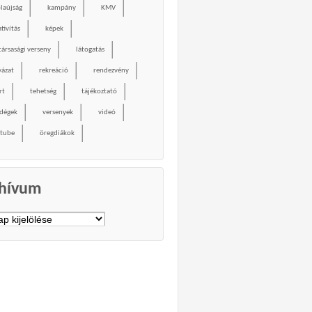
olaújság
kampány
KMV
tivítás
képek
társasági verseny
látogatás
yázat
rekreáció
rendezvény
rt
tehetség
tájékoztató
dégek
versenyek
videó
tube
öregdiákok
hívum
vum