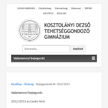
JAVNA NABAVKA
Oldaltérkép
Elérhetőség
Webmail
SRPSKI
DEUTSCH
ENGLISH
Search
for:
Valamennyi bejegyzés
Kezdőlap
›
Hírújság
›
Bejegyezések itt: 2012/2013
Valamennyi bejegyzés
2012/2013-as tanév hírei