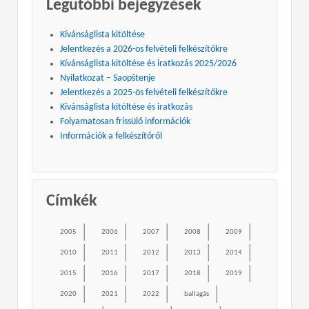
Legutóbbi bejegyzések
Kívánságlista kitöltése
Jelentkezés a 2026-os felvételi felkészítőkre
Kívánságlista kitöltése és iratkozás 2025/2026
Nyilatkozat – Saopštenje
Jelentkezés a 2025-ös felvételi felkészítőkre
Kívánságlista kitöltése és iratkozás
Folyamatosan frissülő információk
Információk a felkészítőről
Címkék
2005
2006
2007
2008
2009
2010
2011
2012
2013
2014
2015
2016
2017
2018
2019
2020
2021
2022
ballagás