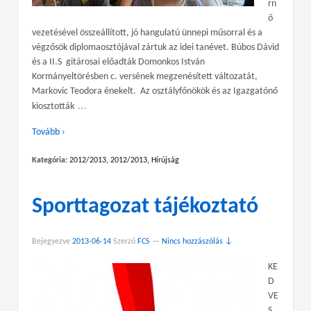
rn
ő
vezetésével összeállított, jó hangulatú ünnepi műsorral és a
végzősök diplomaosztójával zártuk az idei tanévet. Búbos Dávid
és a II.S gitárosai előadták Domonkos István
Kormányeltörésben c. versének megzenésített változatát,
Markovic Teodora énekelt. Az osztályfőnökök és az Igazgatónő
…
kiosztották
Tovább ›
Kategória:
2012/2013
,
2012/2013
,
Hírújság
Sporttagozat tájékoztató
Bejegyezve
2013-06-14
Szerző
FCS
—
Nincs hozzászólás ↓
KE
D
VE
S