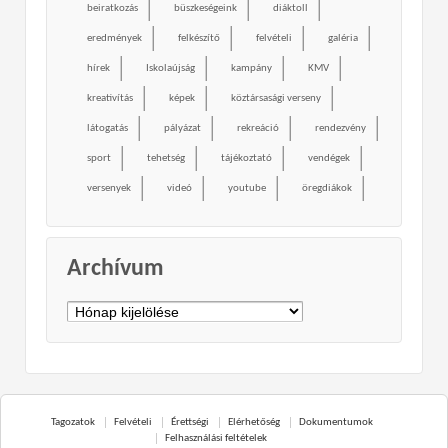
beiratkozás
büszkeségeink
diáktoll
eredmények
felkészítő
felvételi
galéria
hírek
Iskolaújság
kampány
KMV
kreativítás
képek
köztársasági verseny
látogatás
pályázat
rekreáció
rendezvény
sport
tehetség
tájékoztató
vendégek
versenyek
videó
youtube
öregdiákok
Archívum
Archívum
Tagozatok
Felvételi
Érettségi
Elérhetőség
Dokumentumok
Felhasználási feltételek