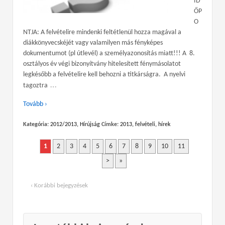
ID
ŐP
O
NTJA: A felvételire mindenki feltétlenül hozza magával a
diákkönyvecskéjét vagy valamilyen más fényképes
dokumentumot (pl útlevél) a személyazonosítás miatt!!! A 8.
osztályos év végi bizonyítvány hitelesített fénymásolatot
legkésőbb a felvételire kell behozni a titkárságra. A nyelvi
…
tagoztra
Tovább ›
Kategória:
2012/2013
,
Hírújság
Címke:
2013
,
felvételi
,
hírek
1
2
3
4
5
6
7
8
9
10
11
>
»
‹ Korábbi bejegyzések