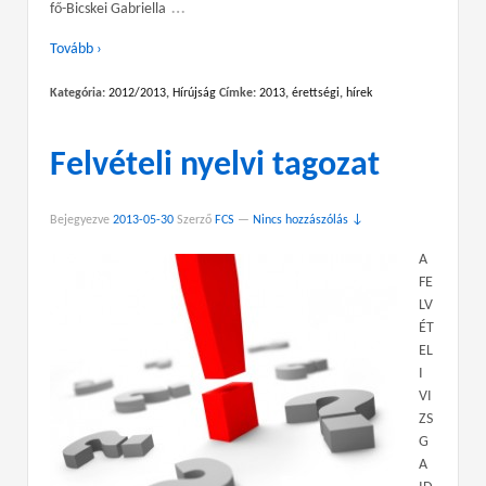
…
fő-Bicskei Gabriella
Tovább ›
Kategória:
2012/2013
,
Hírújság
Címke:
2013
,
érettségi
,
hírek
Felvételi nyelvi tagozat
Bejegyezve
2013-05-30
Szerző
FCS
—
Nincs hozzászólás ↓
A
FE
LV
ÉT
EL
I
VI
ZS
G
A