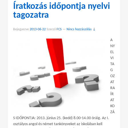
Íratkozás időpontja nyelvi
tagozatra
Bejegyezve
2013-06-22
Szerző
FCS
—
Nincs hozzászólás ↓
A
NY
EL
VI
TA
G
OZ
AT
RA
ÍR
AT
KO
ZÁ
S IDŐPONTJA: 2013. június 25. (kedd) 8.00-14.00 óráig. Az I.
osztályos angol és német tankönyveket az iskolában kell