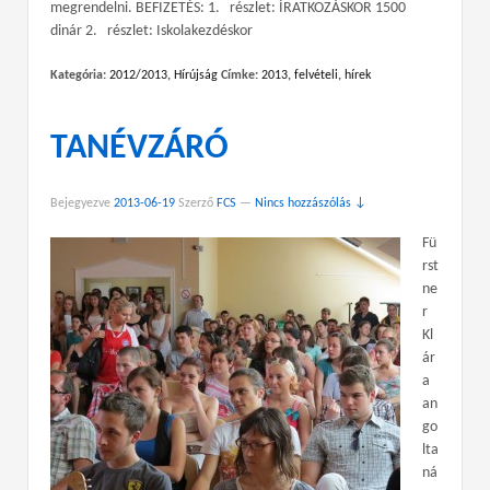
megrendelni. BEFIZETÉS: 1. részlet: ÍRATKOZÁSKOR 1500
dinár 2. részlet: Iskolakezdéskor
Kategória:
2012/2013
,
Hírújság
Címke:
2013
,
felvételi
,
hírek
TANÉVZÁRÓ
Bejegyezve
2013-06-19
Szerző
FCS
—
Nincs hozzászólás ↓
Fü
rst
ne
r
Kl
ár
a
an
go
lta
ná