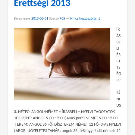
Érettségi 2013
Bejegyezve
2013-05-31
Szerző
FCS
—
Nincs hozzászólás ↓
ÍR
ÁS
BE
LI
ÉR
ET
TS
ÉG
IK:
JÚ
NI
US
3. HÉTFŐ ANGOL/NÉMET – ÍRÁSBELI – NYELVI TAGOZATOK
IDŐPONT: ANGOL 9.00-12.00( 4×45 perc) NÉMET 9.00-12.00
TEREM: ANGOL 36 FŐ- DÍSZTEREM NÉMET 12 FŐ- 3-AS NYELVI
LABOR ÜGYELETES TANÁR: angol: 36 fő-Szügyi Judit német: 12