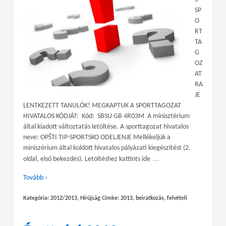
SP
O
RT
TA
G
OZ
AT
RA
JE
LENTKEZETT TANULÓK! MEGKAPTUK A SPORTTAGOZAT
HIVATALOS KÓDJÁT: Kód: SBSU GB 4R03M A minisztérium
által kiadott változtatás letöltése. A sporttagozat hivatalos
neve: OPŠTI TIP-SPORTSKO ODELJENJE Mellékeljük a
miniszérium által küldött hivatalos pályázati kiegészítést (2.
…
oldal, első bekezdés). Letöltéshez kattints ide
Tovább ›
Kategória:
2012/2013
,
Hírújság
Címke:
2013
,
beiratkozás
,
felvételi