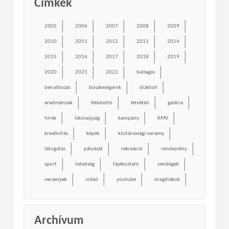
Címkék
2005
2006
2007
2008
2009
2010
2011
2012
2013
2014
2015
2016
2017
2018
2019
2020
2021
2022
ballagás
beiratkozás
büszkeségeink
diáktoll
eredmények
felkészítő
felvételi
galéria
hírek
Iskolaújság
kampány
KMV
kreativítás
képek
köztársasági verseny
látogatás
pályázat
rekreáció
rendezvény
sport
tehetség
tájékoztató
vendégek
versenyek
videó
youtube
öregdiákok
Archívum