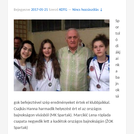
Bejegyezve
2017-05-21
Szerző
KDTG
—
Nincs hozzászólás ↓
Sp
or
tol
ó
di
ákj
ai
nk
a
ba
jn
ok
sá
gok befejeztével szép eredményeket értek el klubbjaikkal.
Csajkás Hanna harmadik helyezést ért el az országos
bajnokságon vívásból (MK Spartak). Marcikić Lena röplada
csapata negyedik lett a kadétok országos bajnokságán (ŽOK
Spartak)