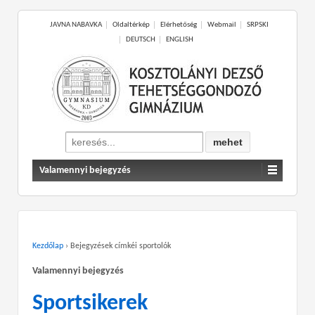
JAVNA NABAVKA
Oldaltérkép
Elérhetőség
Webmail
SRPSKI
DEUTSCH
ENGLISH
Search
for:
Valamennyi bejegyzés
Kezdőlap
›
Bejegyzések címkéi sportolók
Valamennyi bejegyzés
Sportsikerek