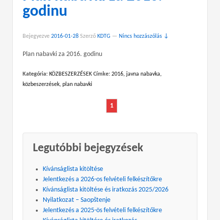
godinu
Bejegyezve
2016-01-28
Szerző
KDTG
—
Nincs hozzászólás ↓
Plan nabavki za 2016. godinu
Kategória:
KÖZBESZERZÉSEK
Címke:
2016
,
javna nabavka
,
közbeszerzések
,
plan nabavki
1
Legutóbbi bejegyzések
Kívánságlista kitöltése
Jelentkezés a 2026-os felvételi felkészítőkre
Kívánságlista kitöltése és iratkozás 2025/2026
Nyilatkozat – Saopštenje
Jelentkezés a 2025-ös felvételi felkészítőkre