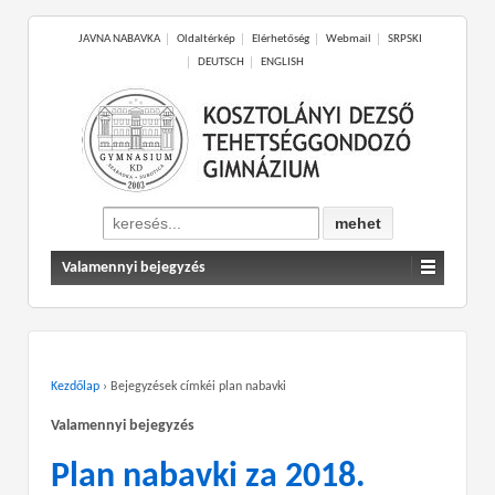
JAVNA NABAVKA
Oldaltérkép
Elérhetőség
Webmail
SRPSKI
DEUTSCH
ENGLISH
Search
for:
Valamennyi bejegyzés
Kezdőlap
›
Bejegyzések címkéi plan nabavki
Valamennyi bejegyzés
Plan nabavki za 2018.