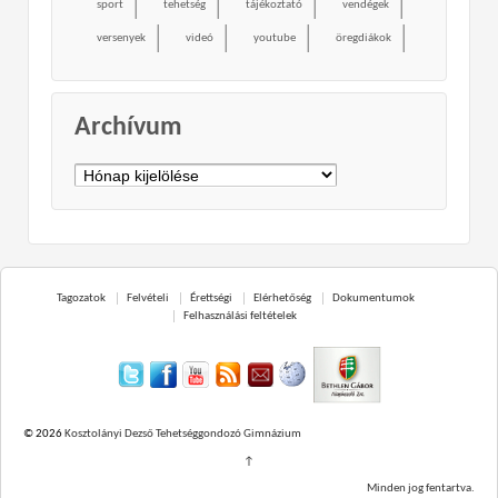
sport
tehetség
tájékoztató
vendégek
versenyek
videó
youtube
öregdiákok
Archívum
Archívum
Tagozatok
Felvételi
Érettségi
Elérhetőség
Dokumentumok
Felhasználási feltételek
© 2026
Kosztolányi Dezső Tehetséggondozó Gimnázium
↑
Minden jog fentartva.