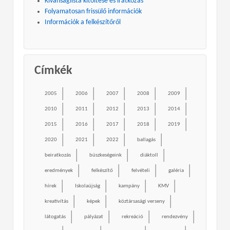
Kívánságlista kitöltése és iratkozás
Folyamatosan frissülő információk
Információk a felkészítőről
Címkék
2005
2006
2007
2008
2009
2010
2011
2012
2013
2014
2015
2016
2017
2018
2019
2020
2021
2022
ballagás
beiratkozás
büszkeségeink
diáktoll
eredmények
felkészítő
felvételi
galéria
hírek
Iskolaújság
kampány
KMV
kreativítás
képek
köztársasági verseny
látogatás
pályázat
rekreáció
rendezvény