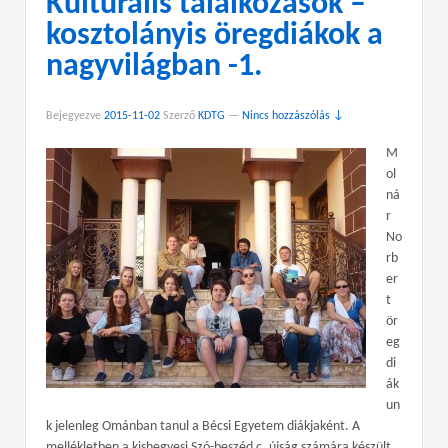
Kulturális találkozások –
kosztolányis öregdiákok a
nagyvilágban -1.
Bejegyezve
2015-11-02
Szerző
KDTG
—
Nincs hozzászólás ↓
M
ol
ná
r
No
rb
er
t
ör
eg
di
ák
un
k jelenleg Ománban tanul a Bécsi Egyetem diákjaként. A
mellékletben a kishegyesi Szó-beszéd c. újság számára készült