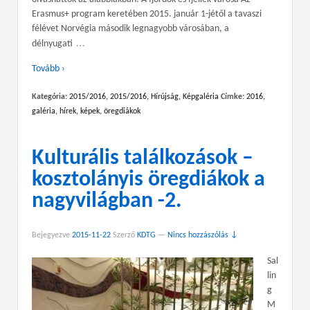
Erasmus+ program keretében 2015. január 1-jétől a tavaszi
félévet Norvégia második legnagyobb városában, a
…
délnyugati
Tovább ›
Kategória:
2015/2016
,
2015/2016
,
Hírújság
,
Képgaléria
Címke:
2016
,
galéria
,
hírek
,
képek
,
öregdiákok
Kulturális találkozások –
kosztolányis öregdiákok a
nagyvilágban -2.
Bejegyezve
2015-11-22
Szerző
KDTG
—
Nincs hozzászólás ↓
Sal
lin
g
M