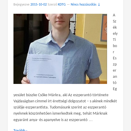
Bejegyezve
2015-10-02
Szerző
KDTG
—
Nincs hozzászólás ↓
A
Sz
ék
ely
Ti
bo
r
Es
zp
er
an
tó
Eg
yesület büszke Csőke Márkra, aki Az eszperantó története
Vajdaságban címmel írt érettségi dolgozatot – s akinek mindkét
szülője eszperantista. Tudomásunk szerint az eszperantó
nyelvnek köszönhetően ismerkedtek meg, tehát Márknak
…
egyaránt anya- és apanyelve is az eszperantó
Tovább ›