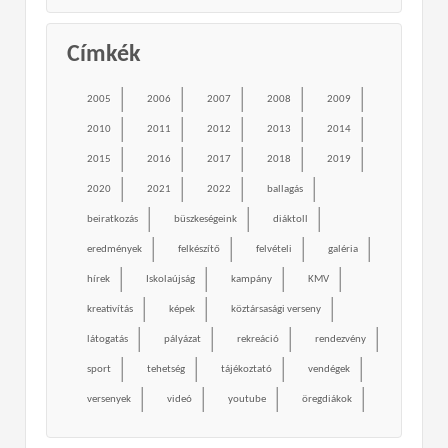
Címkék
2005
2006
2007
2008
2009
2010
2011
2012
2013
2014
2015
2016
2017
2018
2019
2020
2021
2022
ballagás
beiratkozás
büszkeségeink
diáktoll
eredmények
felkészítő
felvételi
galéria
hírek
Iskolaújság
kampány
KMV
kreativítás
képek
köztársasági verseny
látogatás
pályázat
rekreáció
rendezvény
sport
tehetség
tájékoztató
vendégek
versenyek
videó
youtube
öregdiákok