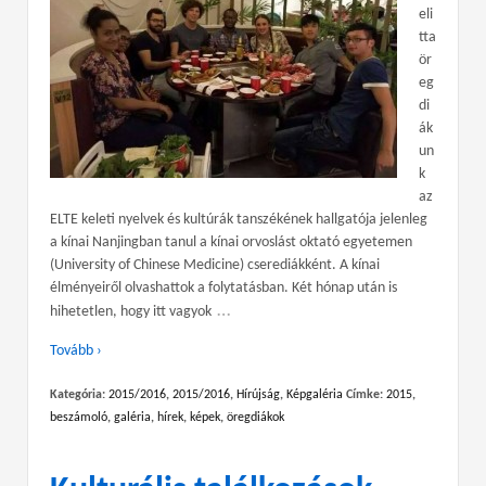
eli
tta
ör
eg
di
ák
un
k
az
ELTE keleti nyelvek és kultúrák tanszékének hallgatója jelenleg
a kínai Nanjingban tanul a kínai orvoslást oktató egyetemen
(University of Chinese Medicine) cserediákként. A kínai
élményeiről olvashattok a folytatásban. Két hónap után is
…
hihetetlen, hogy itt vagyok
Tovább ›
Kategória:
2015/2016
,
2015/2016
,
Hírújság
,
Képgaléria
Címke:
2015
,
beszámoló
,
galéria
,
hírek
,
képek
,
öregdiákok