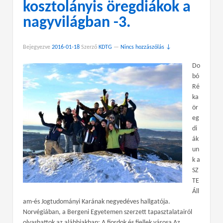
kosztolányis öregdiákok a
nagyvilágban -3.
Bejegyezve
2016-01-18
Szerző
KDTG
—
Nincs hozzászólás ↓
Do
bó
Ré
ka
ör
eg
di
ák
un
k a
SZ
TE
Áll
am-és Jogtudományi Karának negyedéves hallgatója.
Norvégiában, a Bergeni Egyetemen szerzett tapasztalatairól
olvashattok az alábbiakban: A fjordok és fjellek városa Az