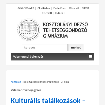
JAVNA NABAVKA
Oldaltérkép
Elérhetőség
Webmail
SRPSKI
DEUTSCH
ENGLISH
Search
for:
Valamennyi bejegyzés
Kezdőlap
›
Bejegyzések címkéi öregdiákok
›
3. oldal
Valamennyi bejegyzés
Kulturális találkozások –