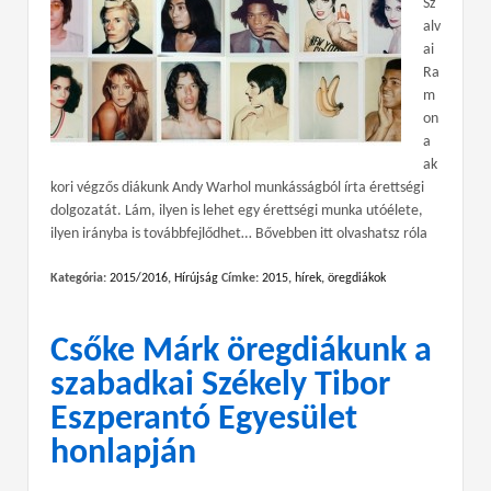
Sz
alv
ai
Ra
m
on
a
ak
kori végzős diákunk Andy Warhol munkásságból írta érettségi
dolgozatát. Lám, ilyen is lehet egy érettségi munka utóélete,
ilyen irányba is továbbfejlődhet… Bővebben itt olvashatsz róla
Kategória:
2015/2016
,
Hírújság
Címke:
2015
,
hírek
,
öregdiákok
Csőke Márk öregdiákunk a
szabadkai Székely Tibor
Eszperantó Egyesület
honlapján