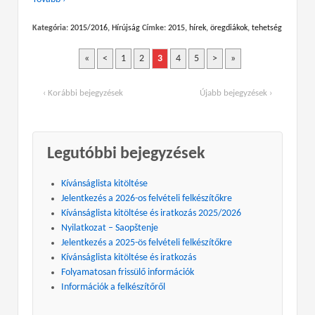
Kategória:
2015/2016
,
Hírújság
Címke:
2015
,
hírek
,
öregdiákok
,
tehetség
«
<
1
2
3
4
5
>
»
‹ Korábbi bejegyzések
Újabb bejegyzések ›
Legutóbbi bejegyzések
Kívánságlista kitöltése
Jelentkezés a 2026-os felvételi felkészítőkre
Kívánságlista kitöltése és iratkozás 2025/2026
Nyilatkozat – Saopštenje
Jelentkezés a 2025-ös felvételi felkészítőkre
Kívánságlista kitöltése és iratkozás
Folyamatosan frissülő információk
Információk a felkészítőről