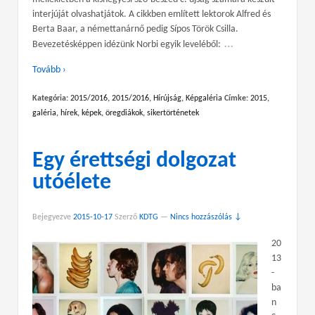
interjúját olvashatjátok. A cikkben említett lektorok Alfred és
Berta Baar, a némettanárnő pedig Sípos Török Csilla.
…
Bevezetésképpen idézünk Norbi egyik leveléből:
Tovább ›
Kategória:
2015/2016
,
2015/2016
,
Hírújság
,
Képgaléria
Címke:
2015
,
galéria
,
hírek
,
képek
,
öregdiákok
,
sikertörténetek
Egy érettségi dolgozat
utóélete
Bejegyezve
2015-10-17
Szerző
KDTG
—
Nincs hozzászólás ↓
20
13
-
ba
n