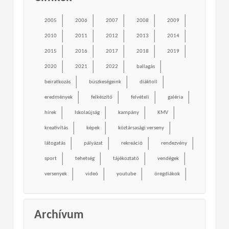
2005
2006
2007
2008
2009
2010
2011
2012
2013
2014
2015
2016
2017
2018
2019
2020
2021
2022
ballagás
beiratkozás
büszkeségeink
diáktoll
eredmények
felkészítő
felvételi
galéria
hírek
Iskolaújság
kampány
KMV
kreativítás
képek
köztársasági verseny
látogatás
pályázat
rekreáció
rendezvény
sport
tehetség
tájékoztató
vendégek
versenyek
videó
youtube
öregdiákok
Archívum