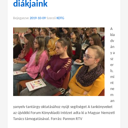
diákjaink
Bejegyezve
2019-10-09
Szerző
KDTG
A
kia
dv
án
y a
sz
er
b,
mi
nt
ne
m
an
yanyelv tantárgy oktatásához nyújt segítséget A tankönyveket
az újvidéki Forum Könyvkiadó Intézet adta ki a Magyar Nemzeti
Tanács támogatásával. Forrás: Pannon RTV