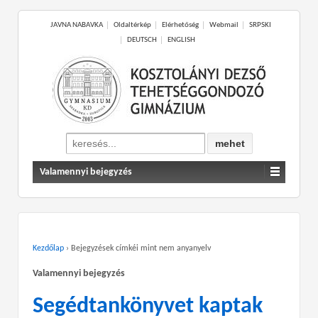
JAVNA NABAVKA
Oldaltérkép
Elérhetőség
Webmail
SRPSKI
DEUTSCH
ENGLISH
Search
for:
Valamennyi bejegyzés
Kezdőlap
›
Bejegyzések címkéi mint nem anyanyelv
Valamennyi bejegyzés
Segédtankönyvet kaptak