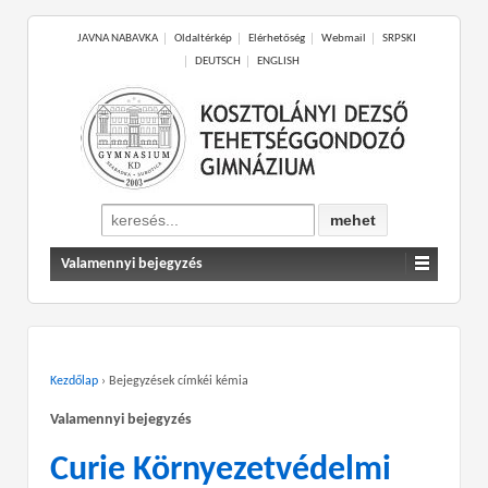
JAVNA NABAVKA
Oldaltérkép
Elérhetőség
Webmail
SRPSKI
DEUTSCH
ENGLISH
Search
for:
Valamennyi bejegyzés
Kezdőlap
›
Bejegyzések címkéi kémia
Valamennyi bejegyzés
Curie Környezetvédelmi