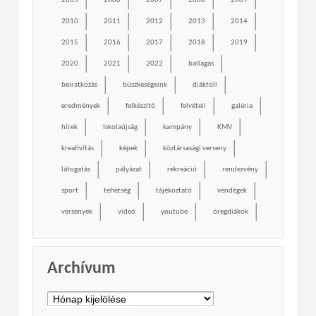
2005
2006
2007
2008
2009
2010
2011
2012
2013
2014
2015
2016
2017
2018
2019
2020
2021
2022
ballagás
beiratkozás
büszkeségeink
diáktoll
eredmények
felkészítő
felvételi
galéria
hírek
Iskolaújság
kampány
KMV
kreativítás
képek
köztársasági verseny
látogatás
pályázat
rekreáció
rendezvény
sport
tehetség
tájékoztató
vendégek
versenyek
videó
youtube
öregdiákok
Archívum
Archívum