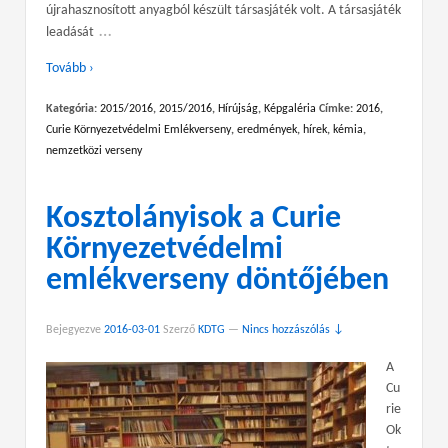
újrahasznosított anyagból készült társasjáték volt. A társasjáték
…
leadását
Tovább ›
Kategória:
2015/2016
,
2015/2016
,
Hírújság
,
Képgaléria
Címke:
2016
,
Curie Környezetvédelmi Emlékverseny
,
eredmények
,
hírek
,
kémia
,
nemzetközi verseny
Kosztolányisok a Curie
Környezetvédelmi
emlékverseny döntőjében
Bejegyezve
2016-03-01
Szerző
KDTG
—
Nincs hozzászólás ↓
A
Cu
rie
Ok