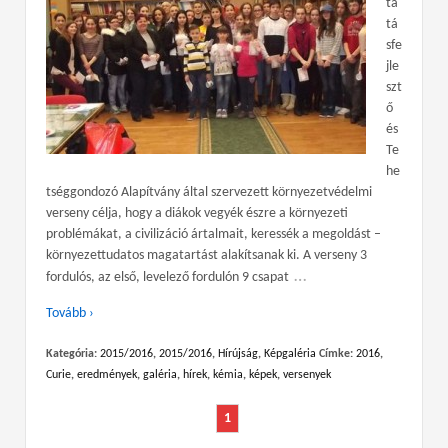
ta
tá
sfe
jle
szt
ő
és
Te
he
tséggondozó Alapítvány által szervezett környezetvédelmi
verseny célja, hogy a diákok vegyék észre a környezeti
problémákat, a civilizáció ártalmait, keressék a megoldást –
környezettudatos magatartást alakítsanak ki. A verseny 3
…
fordulós, az első, levelező fordulón 9 csapat
Tovább ›
Kategória:
2015/2016
,
2015/2016
,
Hírújság
,
Képgaléria
Címke:
2016
,
Curie
,
eredmények
,
galéria
,
hírek
,
kémia
,
képek
,
versenyek
1