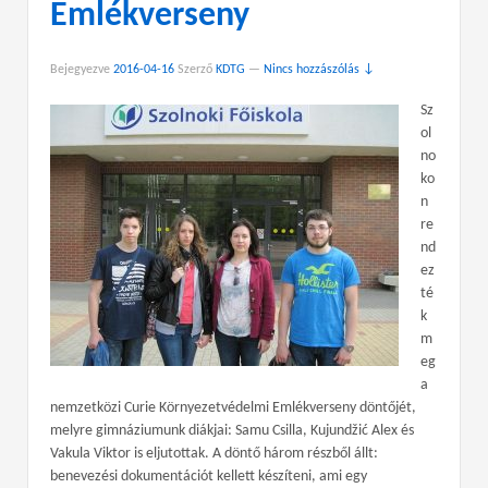
Emlékverseny
Bejegyezve
2016-04-16
Szerző
KDTG
—
Nincs hozzászólás ↓
Sz
ol
no
ko
n
re
nd
ez
té
k
m
eg
a
nemzetközi Curie Környezetvédelmi Emlékverseny döntőjét,
melyre gimnáziumunk diákjai: Samu Csilla, Kujundžić Alex és
Vakula Viktor is eljutottak. A döntő három részből állt:
benevezési dokumentációt kellett készíteni, ami egy