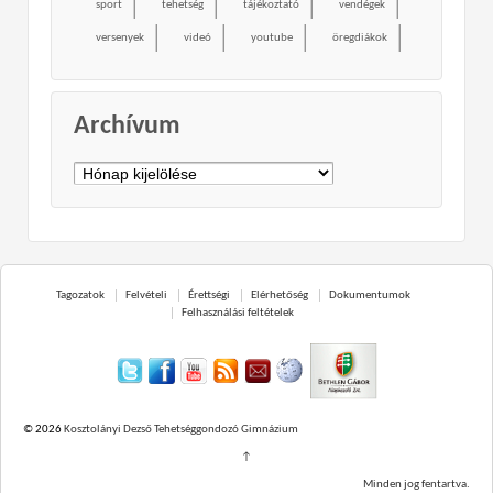
sport
tehetség
tájékoztató
vendégek
versenyek
videó
youtube
öregdiákok
Archívum
Archívum
Tagozatok
Felvételi
Érettségi
Elérhetőség
Dokumentumok
Felhasználási feltételek
© 2026
Kosztolányi Dezső Tehetséggondozó Gimnázium
↑
Minden jog fentartva.