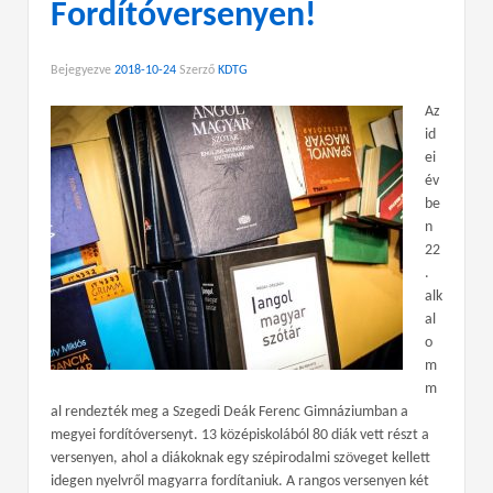
Fordítóversenyen!
Bejegyezve
2018-10-24
Szerző
KDTG
Az
id
ei
év
be
n
22
.
alk
al
o
m
m
al rendezték meg a Szegedi Deák Ferenc Gimnáziumban a
megyei fordítóversenyt. 13 középiskolából 80 diák vett részt a
versenyen, ahol a diákoknak egy szépirodalmi szöveget kellett
idegen nyelvről magyarra fordítaniuk. A rangos versenyen két