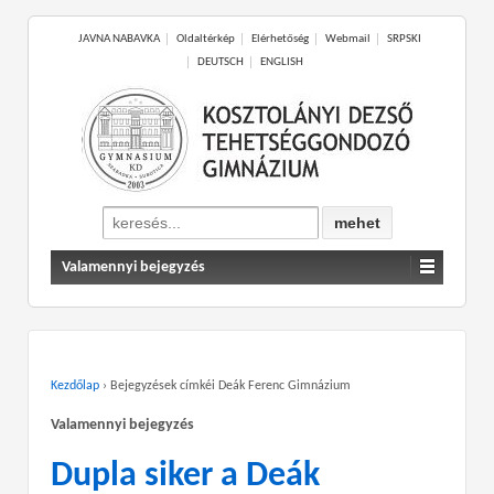
JAVNA NABAVKA
Oldaltérkép
Elérhetőség
Webmail
SRPSKI
DEUTSCH
ENGLISH
Search
for:
Valamennyi bejegyzés
Kezdőlap
›
Bejegyzések címkéi Deák Ferenc Gimnázium
Valamennyi bejegyzés
Dupla siker a Deák