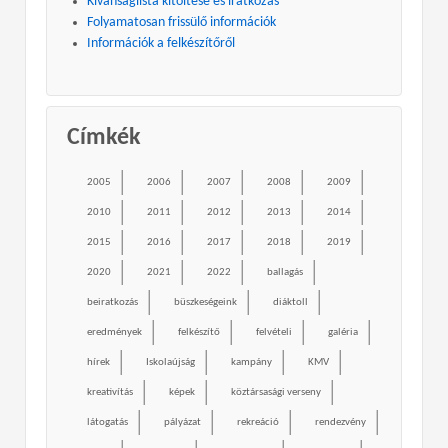
Kívánságlista kitöltése és iratkozás
Folyamatosan frissülő információk
Információk a felkészítőről
Címkék
2005
2006
2007
2008
2009
2010
2011
2012
2013
2014
2015
2016
2017
2018
2019
2020
2021
2022
ballagás
beiratkozás
büszkeségeink
diáktoll
eredmények
felkészítő
felvételi
galéria
hírek
Iskolaújság
kampány
KMV
kreativítás
képek
köztársasági verseny
látogatás
pályázat
rekreáció
rendezvény