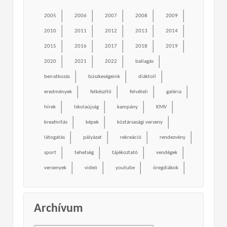
2005
2006
2007
2008
2009
2010
2011
2012
2013
2014
2015
2016
2017
2018
2019
2020
2021
2022
ballagás
beiratkozás
büszkeségeink
diáktoll
eredmények
felkészítő
felvételi
galéria
hírek
Iskolaújság
kampány
KMV
kreativítás
képek
köztársasági verseny
látogatás
pályázat
rekreáció
rendezvény
sport
tehetség
tájékoztató
vendégek
versenyek
videó
youtube
öregdiákok
Archívum