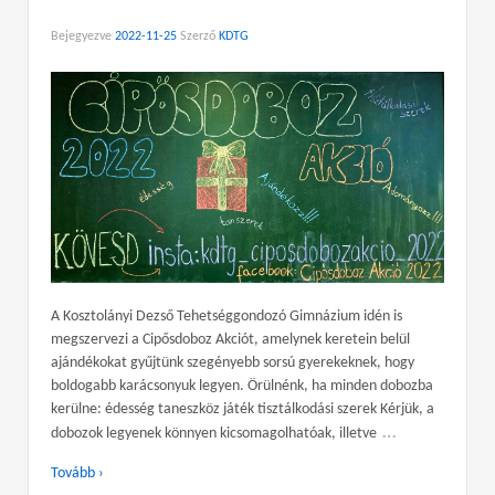
Bejegyezve
2022-11-25
Szerző
KDTG
A Kosztolányi Dezső Tehetséggondozó Gimnázium idén is
megszervezi a Cipősdoboz Akciót, amelynek keretein belül
ajándékokat gyűjtünk szegényebb sorsú gyerekeknek, hogy
boldogabb karácsonyuk legyen. Örülnénk, ha minden dobozba
kerülne: édesség taneszköz játék tisztálkodási szerek Kérjük, a
…
dobozok legyenek könnyen kicsomagolhatóak, illetve
Tovább ›