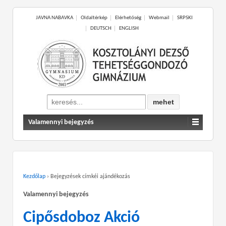
JAVNA NABAVKA
Oldaltérkép
Elérhetőség
Webmail
SRPSKI
DEUTSCH
ENGLISH
Search
for:
Valamennyi bejegyzés
Kezdőlap
›
Bejegyzések címkéi ajándékozás
Valamennyi bejegyzés
Cipősdoboz Akció