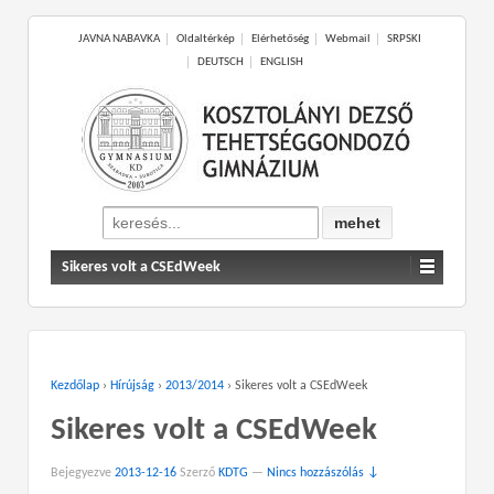
JAVNA NABAVKA
Oldaltérkép
Elérhetőség
Webmail
SRPSKI
DEUTSCH
ENGLISH
Search
for:
Sikeres volt a CSEdWeek
Kezdőlap
›
Hírújság
›
2013/2014
›
Sikeres volt a CSEdWeek
Sikeres volt a CSEdWeek
Bejegyezve
2013-12-16
Szerző
KDTG
—
Nincs hozzászólás ↓