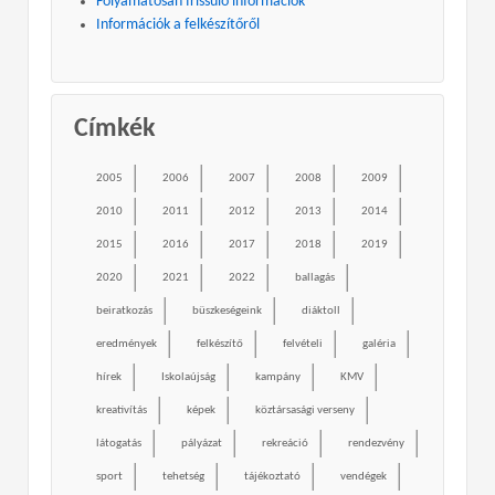
Folyamatosan frissülő információk
Információk a felkészítőről
Címkék
2005
2006
2007
2008
2009
2010
2011
2012
2013
2014
2015
2016
2017
2018
2019
2020
2021
2022
ballagás
beiratkozás
büszkeségeink
diáktoll
eredmények
felkészítő
felvételi
galéria
hírek
Iskolaújság
kampány
KMV
kreativítás
képek
köztársasági verseny
látogatás
pályázat
rekreáció
rendezvény
sport
tehetség
tájékoztató
vendégek