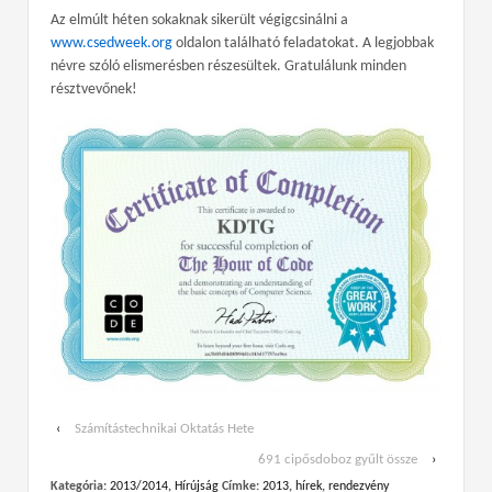
Az elmúlt héten sokaknak sikerült végigcsinálni a
www.csedweek.org
oldalon található feladatokat. A legjobbak
névre szóló elismerésben részesültek. Gratulálunk minden
résztvevőnek!
‹
Számítástechnikai Oktatás Hete
691 cipősdoboz gyűlt össze
›
Kategória:
2013/2014
,
Hírújság
Címke:
2013
,
hírek
,
rendezvény