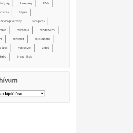
olaújság
kampány
KMV
tivítás
képek
társasági verseny
látogatás
yázat
rekreáció
rendezvény
rt
tehetség
tájékoztató
dégek
versenyek
videó
tube
öregdiákok
hívum
vum