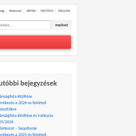
ség
Webmail
SRPSKI
DEUTSCH
ENGLISH
ch
utóbbi bejegyzések
ánságlista kitöltése
entkezés a 2026-os felvételi
készítőkre
ánságlista kitöltése és iratkozás
25/2026
ilatkozat – Saopštenje
entkezés a 2025-ös felvételi