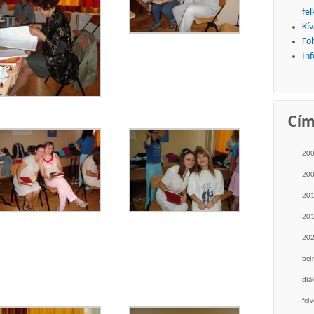
fel
Kív
Fo
Inf
Cí
20
20
20
20
20
bei
diá
felv