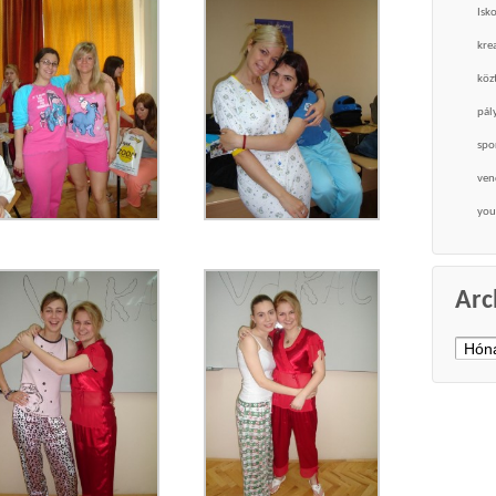
Isk
krea
köz
pál
spo
ven
you
Arc
Archí