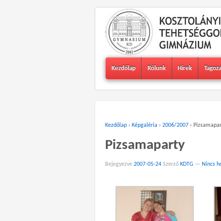
Kezdőlap
Rólunk
Hírek
Tagoz
Kezdőlap
›
Képgaléria
›
2006/2007
›
Pizsamapar
Pizsamaparty
Bejegyezve
2007-05-24
Szerző
KDTG
—
Nincs h