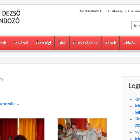
JAVNA NABAVKA
Oldaltérkép
Elérhető
Sear
for:
atok
Felvételi
Érettségi
Diák
Büszkeségeink
Képek
Videók
ty
Leg
Kív
ozzászólás ↓
Jel
fel
Kív
20
Ny
Jel