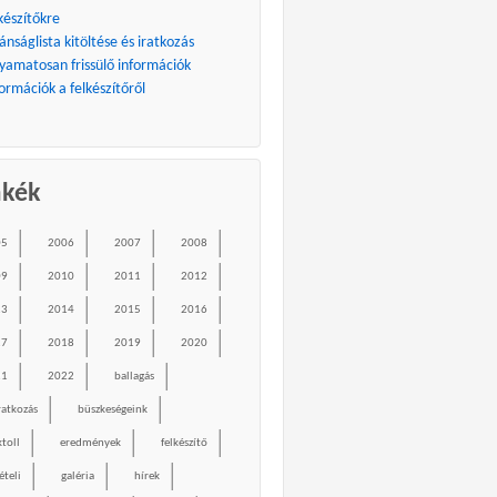
készítőkre
ánságlista kitöltése és iratkozás
lyamatosan frissülő információk
ormációk a felkészítőről
mkék
05
2006
2007
2008
09
2010
2011
2012
13
2014
2015
2016
17
2018
2019
2020
21
2022
ballagás
ratkozás
büszkeségeink
ktoll
eredmények
felkészítő
ételi
galéria
hírek