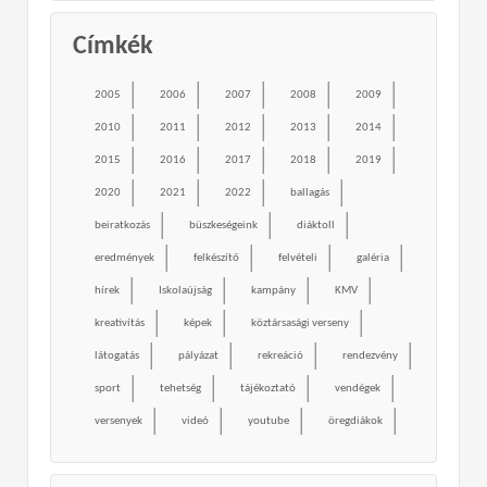
Címkék
2005
2006
2007
2008
2009
2010
2011
2012
2013
2014
2015
2016
2017
2018
2019
2020
2021
2022
ballagás
beiratkozás
büszkeségeink
diáktoll
eredmények
felkészítő
felvételi
galéria
hírek
Iskolaújság
kampány
KMV
kreativítás
képek
köztársasági verseny
látogatás
pályázat
rekreáció
rendezvény
sport
tehetség
tájékoztató
vendégek
versenyek
videó
youtube
öregdiákok