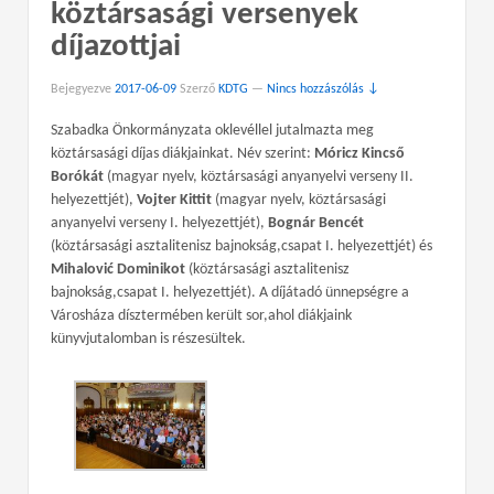
köztársasági versenyek
díjazottjai
Bejegyezve
2017-06-09
Szerző
KDTG
—
Nincs hozzászólás ↓
Szabadka Önkormányzata oklevéllel jutalmazta meg
köztársasági díjas diákjainkat. Név szerint:
Móricz Kincső
Borókát
(magyar nyelv, köztársasági anyanyelvi verseny II.
helyezettjét),
Vojter Kittit
(magyar nyelv, köztársasági
anyanyelvi verseny I. helyezettjét),
Bognár Bencét
(köztársasági asztalitenisz bajnokság,csapat I. helyezettjét) és
Mihalović Dominikot
(köztársasági asztalitenisz
bajnokság,csapat I. helyezettjét). A díjátadó ünnepségre a
Városháza dísztermében került sor,ahol diákjaink
künyvjutalomban is részesültek.