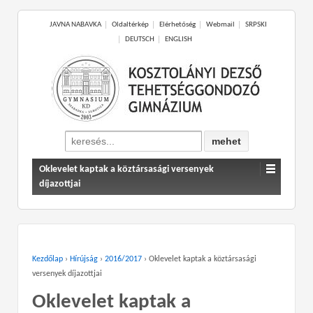
JAVNA NABAVKA
Oldaltérkép
Elérhetőség
Webmail
SRPSKI
DEUTSCH
ENGLISH
Search
for:
Oklevelet kaptak a köztársasági versenyek
díjazottjai
Kezdőlap
›
Hírújság
›
2016/2017
›
Oklevelet kaptak a köztársasági
versenyek díjazottjai
Oklevelet kaptak a