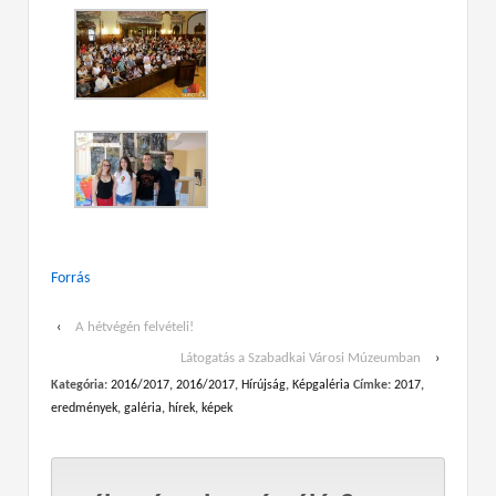
Forrás
‹
A hétvégén felvételi!
Látogatás a Szabadkai Városi Múzeumban
›
Kategória:
2016/2017
,
2016/2017
,
Hírújság
,
Képgaléria
Címke:
2017
,
eredmények
,
galéria
,
hírek
,
képek