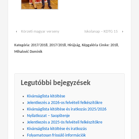
‹
Körzeti magyar verseny
Iskolanap – KDTG 15
›
Kategória:
2017/2018
,
2017/2018
,
Hírújság
,
Képgaléria
Címke:
2018
,
Mihalović Dominik
Legutóbbi bejegyzések
Kívánságlista kitöltése
Jelentkezés a 2026-os felvételi felkészítőkre
Kívánságlista kitöltése és iratkozás 2025/2026
Nyilatkozat – Saopštenje
Jelentkezés a 2025-ös felvételi felkészítőkre
Kívánságlista kitöltése és iratkozás
Folyamatosan frissülő információk