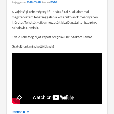
Bejegyezve
2018-03-28
Szerző
KDTG
A Vajdasági Tehetségsegítő Tanács által 6. alkalommal
megszervezett Tehetséggálán a középiskolások mezőnyében
Ígéretes Tehetség-díjban részesült kiváló asztaliteniszezőnk,
Mihalović Dominik.
Kiváló Tehetség-díjat kapott öregdiákunk, Szakács Tamás.
Gratulálunk mindkettőjüknek!
Pannon RTV