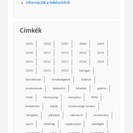
Információk a felkészítőről
Címkék
2005
2006
2007
2008
2009
2010
2011
2012
2013
2014
2015
2016
2017
2018
2019
2020
2021
2022
ballagás
beiratkozás
büszkeségeink
diáktoll
eredmények
felkészítő
felvételi
galéria
hírek
Iskolaújság
kampány
KMV
kreativítás
képek
köztársasági verseny
látogatás
pályázat
rekreáció
rendezvény
sport
tehetség
tájékoztató
vendégek