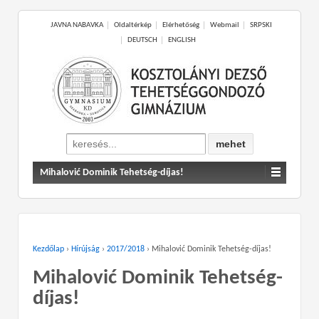
JAVNA NABAVKA
Oldaltérkép
Elérhetőség
Webmail
SRPSKI
DEUTSCH
ENGLISH
Search
for:
Mihalović Dominik Tehetség-díjas!
Kezdőlap
›
Hírújság
›
2017/2018
›
Mihalović Dominik Tehetség-díjas!
Mihalović Dominik Tehetség-
díjas!