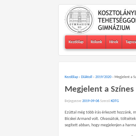
Kezdőlap
Rólunk
Hírek
Tagoz
Kezdőlap
›
Diáktoll
›
2019/2020
›
Megjelent a S
Megjelent a Színes
Bejegyezve
2019-09-06
Szerző
KDTG
Ezúttal még több írás érkezett hozzánk, me
Bicskei Armand volt. Olvassátok, töltsétek
segített abban, hogy megjelenjen a harm