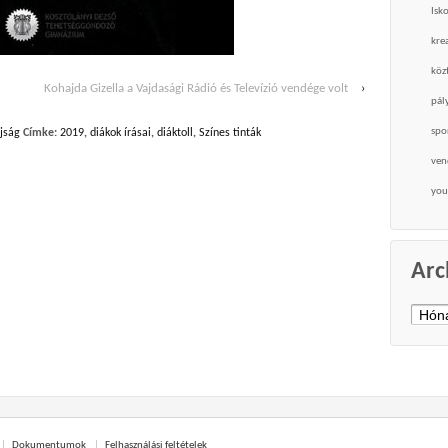
Isk
krea
köz
Kohajda Gizella a Vajdasági Rádió és Televízió vendége volt
›
pál
spo
jság
Címke:
2019
,
diákok írásai
,
diáktoll
,
Színes tinták
ven
you
Arc
Archí
Dokumentumok
Felhasználási feltételek