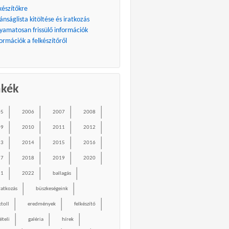
készítőkre
ánságlista kitöltése és iratkozás
lyamatosan frissülő információk
ormációk a felkészítőről
mkék
05
2006
2007
2008
09
2010
2011
2012
13
2014
2015
2016
17
2018
2019
2020
21
2022
ballagás
ratkozás
büszkeségeink
ktoll
eredmények
felkészítő
ételi
galéria
hírek