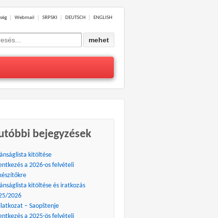
ség
Webmail
SRPSKI
DEUTSCH
ENGLISH
ch
utóbbi bejegyzések
ánságlista kitöltése
entkezés a 2026-os felvételi
készítőkre
ánságlista kitöltése és iratkozás
25/2026
ilatkozat – Saopštenje
entkezés a 2025-ös felvételi