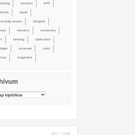
olaújság
kampány
KMV
tivítás
képek
társasági verseny
látogatás
yázat
rekreáció
rendezvény
rt
tehetség
tájékoztató
dégek
versenyek
videó
tube
öregdiákok
hívum
vum