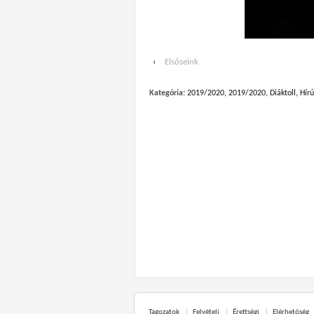
‹
Elsőseink
Kategória:
2019/2020
,
2019/2020
,
Diáktoll
,
Hírú
Tagozatok
Felvételi
Érettségi
Elérhetőség