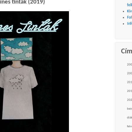
ínes tinták (2019)
fel
Kív
Fo
Inf
Cí
20
20
20
20
20
bei
diá
felv