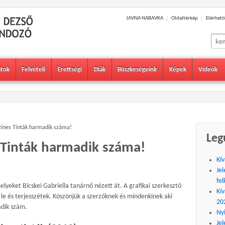
JAVNA NABAVKA
Oldaltérkép
Elérhető
Sear
for:
atok
Felvételi
Érettségi
Diák
Büszkeségeink
Képek
Videók
zínes Tinták harmadik száma!
Leg
 Tinták harmadik száma!
Kív
Jel
fel
lyeket Bicskei Gabriella tanárnő nézett át. A grafikai szerkesztő
Kív
 le és terjesszétek. Köszönjük a szerzőknek és mindenkinek aki
20
adik szám.
Ny
Jel