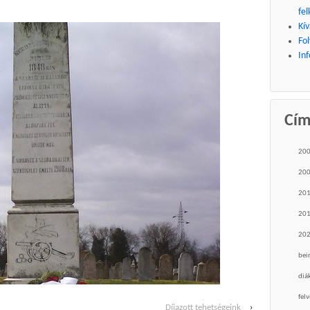
fel
Kív
Fo
Inf
Cí
20
20
20
20
20
bei
diá
felv
Díjazott tehetségeink
›