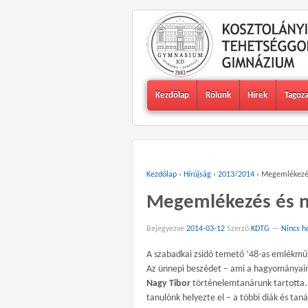
Kezdőlap
Rólunk
Hírek
Tagoz
Kezdőlap
›
Hírújság
›
2013/2014
›
Megemlékezés
Megemlékezés és n
Bejegyezve
2014-03-12
Szerző
KDTG
—
Nincs h
A szabadkai zsidó temető ’48-as emlékmű
Az ünnepi beszédet – ami a hagyományain
Nagy Tibor
történelemtanárunk tartotta. 
tanulónk helyezte el – a többi diák és ta