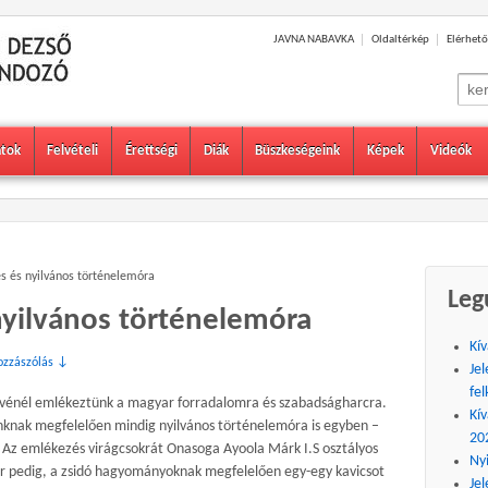
JAVNA NABAVKA
Oldaltérkép
Elérhető
Sear
for:
atok
Felvételi
Érettségi
Diák
Büszkeségeink
Képek
Videók
 és nyilvános történelemóra
Leg
yilvános történelemóra
Kív
ozzászólás ↓
Jel
fel
vénél emlékeztünk a magyar forradalomra és szabadságharcra.
Kív
knak megfelelően mindig nyilvános történelemóra is egyben –
20
Az emlékezés virágcsokrát Onasoga Ayoola Márk I.S osztályos
Ny
nár pedig, a zsidó hagyományoknak megfelelően egy-egy kavicsot
Jel