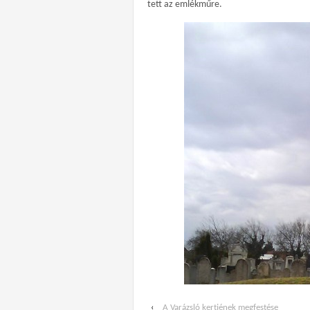
tett az emlékműre.
‹
A Varázsló kertjének megfestése