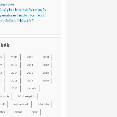
készítőkre
ánságlista kitöltése és iratkozás
lyamatosan frissülő információk
ormációk a felkészítőről
mkék
05
2006
2007
2008
09
2010
2011
2012
13
2014
2015
2016
17
2018
2019
2020
21
2022
ballagás
ratkozás
büszkeségeink
ktoll
eredmények
felkészítő
ételi
galéria
hírek