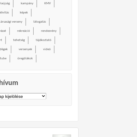
olaújság
kampány
KMV
tivítás
képek
társasági verseny
látogatás
yázat
rekreáció
rendezvény
rt
tehetség
tájékoztató
dégek
versenyek
videó
tube
öregdiákok
hívum
vum