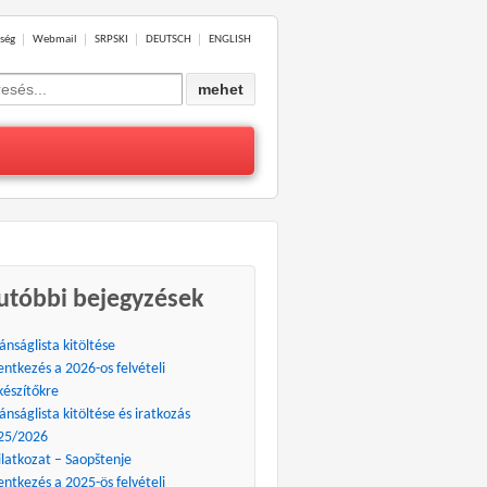
ség
Webmail
SRPSKI
DEUTSCH
ENGLISH
ch
utóbbi bejegyzések
ánságlista kitöltése
entkezés a 2026-os felvételi
készítőkre
ánságlista kitöltése és iratkozás
25/2026
ilatkozat – Saopštenje
entkezés a 2025-ös felvételi