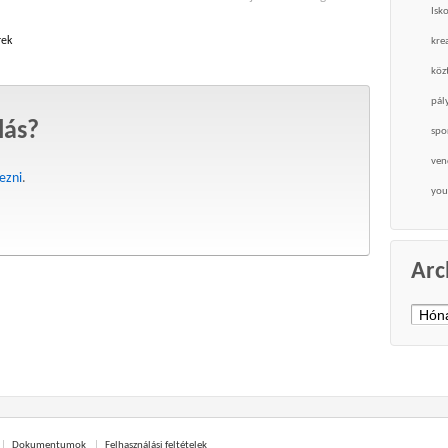
Isk
rek
krea
köz
pál
lás?
spo
ven
kezni
.
you
Arc
Archí
Dokumentumok
Felhasználási feltételek