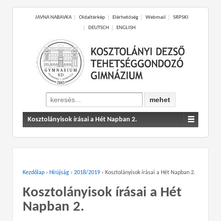
JAVNA NABAVKA
Oldaltérkép
Elérhetőség
Webmail
SRPSKI
DEUTSCH
ENGLISH
Search
for:
Kosztolányisok írásai a Hét Napban 2.
Kezdőlap
›
Hírújság
›
2018/2019
›
Kosztolányisok írásai a Hét Napban 2.
Kosztolányisok írásai a Hét
Napban 2.