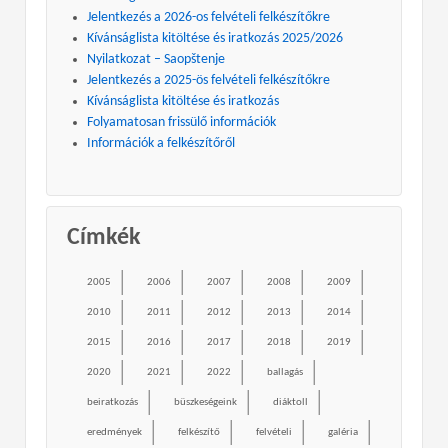
Jelentkezés a 2026-os felvételi felkészítőkre
Kívánságlista kitöltése és iratkozás 2025/2026
Nyilatkozat – Saopštenje
Jelentkezés a 2025-ös felvételi felkészítőkre
Kívánságlista kitöltése és iratkozás
Folyamatosan frissülő információk
Információk a felkészítőről
Címkék
2005
2006
2007
2008
2009
2010
2011
2012
2013
2014
2015
2016
2017
2018
2019
2020
2021
2022
ballagás
beiratkozás
büszkeségeink
diáktoll
eredmények
felkészítő
felvételi
galéria