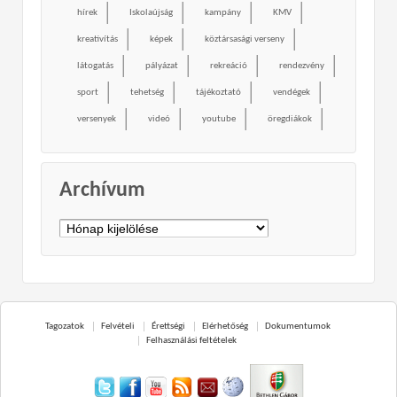
hírek
Iskolaújság
kampány
KMV
kreativítás
képek
köztársasági verseny
látogatás
pályázat
rekreáció
rendezvény
sport
tehetség
tájékoztató
vendégek
versenyek
videó
youtube
öregdiákok
Archívum
Archívum
Tagozatok
Felvételi
Érettségi
Elérhetőség
Dokumentumok
Felhasználási feltételek