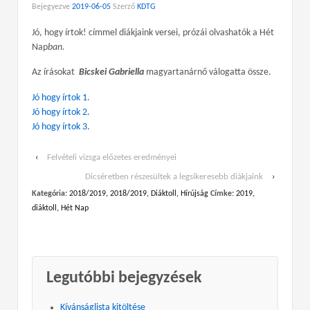
Bejegyezve
2019-06-05
Szerző
KDTG
Jó, hogy írtok! címmel diákjaink versei, prózái olvashatók a Hét
Nap
ban.
Az írásokat
Bicskei Gabriella
magyartanárnő válogatta össze.
Jó hogy írtok 1.
Jó hogy írtok 2.
Jó hogy írtok 3.
‹
Felvételi vizsga előzetes eredményei
Dicséretben részesültek a legsikeresebb diákjaink
›
Kategória:
2018/2019
,
2018/2019
,
Diáktoll
,
Hírújság
Címke:
2019
,
diáktoll
,
Hét Nap
Legutóbbi bejegyzések
Kívánságlista kitöltése