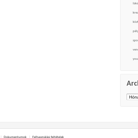
Isk
krea
köz
pál
spo
ven
you
Arc
Archí
Dokumentumok
Felhasználási feltételek