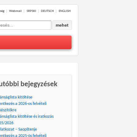
ség
Webmail
SRPSKI
DEUTSCH
ENGLISH
ch
utóbbi bejegyzések
ánságlista kitöltése
entkezés a 2026-os felvételi
készítőkre
ánságlista kitöltése és iratkozás
25/2026
ilatkozat – Saopštenje
entkezés a 2025-ös felvételi