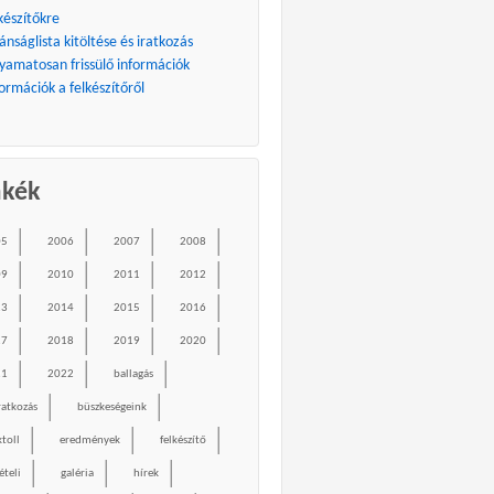
készítőkre
ánságlista kitöltése és iratkozás
lyamatosan frissülő információk
ormációk a felkészítőről
mkék
05
2006
2007
2008
09
2010
2011
2012
13
2014
2015
2016
17
2018
2019
2020
21
2022
ballagás
ratkozás
büszkeségeink
ktoll
eredmények
felkészítő
ételi
galéria
hírek