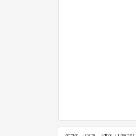
Tagozatok
Felvételi
Érettségi
Elérhetőség