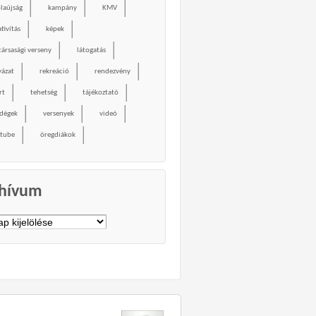
olaújság
kampány
KMV
tivítás
képek
társasági verseny
látogatás
yázat
rekreáció
rendezvény
rt
tehetség
tájékoztató
dégek
versenyek
videó
tube
öregdiákok
hívum
vum