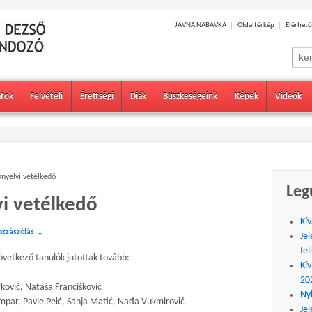
JAVNA NABAVKA
Oldaltérkép
Elérhető
Sear
for:
atok
Felvételi
Érettségi
Diák
Büszkeségeink
Képek
Videók
nnyelvi vetélkedő
Leg
vi vetélkedő
Kív
ozzászólás ↓
Jel
fel
övetkező tanulók jutottak tovább:
Kív
20
rković, Nataša Francišković
Ny
ompar, Pavle Peić, Sanja Matić, Nađa Vukmirović
Jel