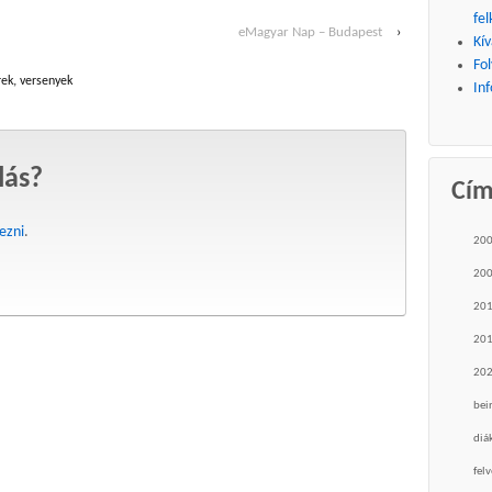
fel
eMagyar Nap – Budapest
›
Kív
Fo
rek
,
versenyek
Inf
lás?
Cí
kezni
.
20
20
20
20
20
bei
diá
felv