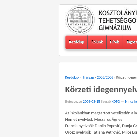
Kezdőlap
Rólunk
Hírek
Tagoz
Kezdőlap
›
Hírújság
›
2005/2006
›
Körzeti idege
Körzeti idegennyel
Bejegyezve
2006-03-18
Szerző
KDTG
—
Nincs h
Az iskolánkban megtartott vetélkedőn a k
Német nyelvből: Mészáros Ágnes
Francia nyelvből: Danilo Popović, Dunja G
Orosz nyelvből: Tatjana Petrović, Miloš L