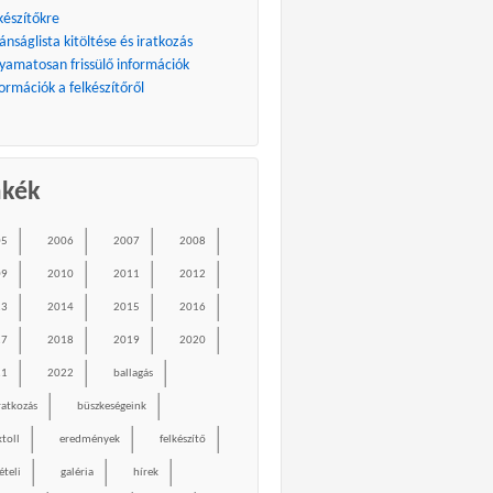
készítőkre
ánságlista kitöltése és iratkozás
lyamatosan frissülő információk
ormációk a felkészítőről
mkék
05
2006
2007
2008
09
2010
2011
2012
13
2014
2015
2016
17
2018
2019
2020
21
2022
ballagás
ratkozás
büszkeségeink
ktoll
eredmények
felkészítő
ételi
galéria
hírek