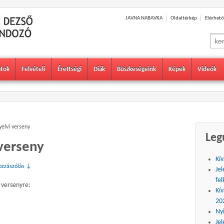
JAVNA NABAVKA
Oldaltérkép
Elérhető
Sear
for:
atok
Felvételi
Érettségi
Diák
Büszkeségeink
Képek
Videók
yelvi verseny
Leg
 verseny
Kív
ozzászólás ↓
Jel
fel
 versenyre:
Kív
20
Ny
Jel