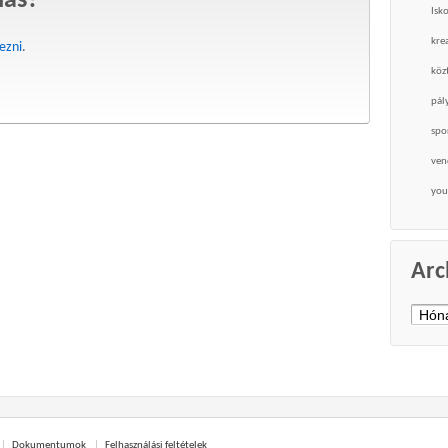
lás?
Isk
krea
kezni
.
köz
pál
spo
ven
you
Arc
Archí
Dokumentumok
Felhasználási feltételek