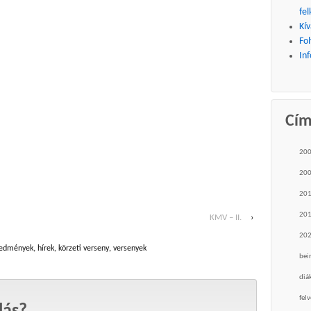
fel
Kív
Fo
Inf
Cí
20
20
20
20
KMV – II.
›
20
edmények
,
hírek
,
körzeti verseny
,
versenyek
bei
diá
felv