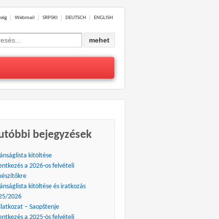
ség
Webmail
SRPSKI
DEUTSCH
ENGLISH
ch
utóbbi bejegyzések
ánságlista kitöltése
entkezés a 2026-os felvételi
készítőkre
ánságlista kitöltése és iratkozás
25/2026
ilatkozat – Saopštenje
entkezés a 2025-ös felvételi