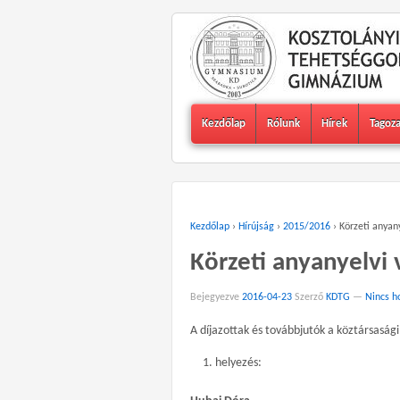
Kezdőlap
Rólunk
Hírek
Tagoz
Kezdőlap
›
Hírújság
›
2015/2016
›
Körzeti anyan
Körzeti anyanyelvi
Bejegyezve
2016-04-23
Szerző
KDTG
—
Nincs h
A díjazottak és továbbjutók a köztársasági
helyezés: