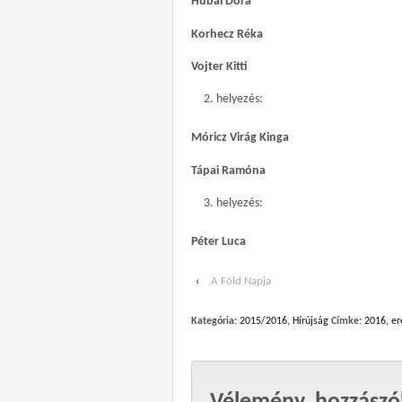
Hubai Dóra
Korhecz Réka
Vojter Kitti
helyezés:
Móricz Virág Kinga
Tápai Ramóna
helyezés:
Péter Luca
‹
A Föld Napja
Kategória:
2015/2016
,
Hírújság
Címke:
2016
,
er