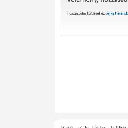
Vélemény, hozzászó
Hozzászólás küldéséhez
be kell jelent
Tagozatok
Felvételi
Érettségi
Elérhetőség