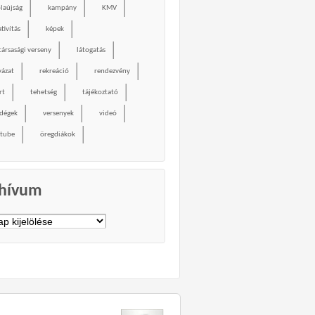
olaújság
kampány
KMV
tivítás
képek
társasági verseny
látogatás
yázat
rekreáció
rendezvény
rt
tehetség
tájékoztató
dégek
versenyek
videó
tube
öregdiákok
hívum
vum