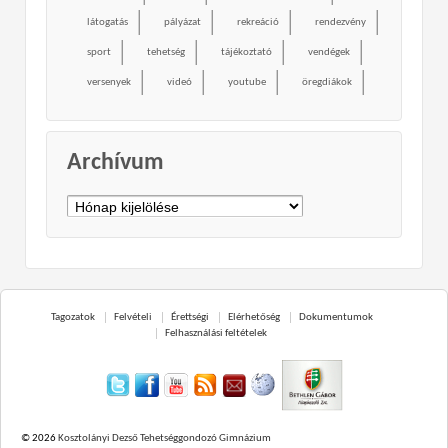
látogatás
pályázat
rekreáció
rendezvény
sport
tehetség
tájékoztató
vendégek
versenyek
videó
youtube
öregdiákok
Archívum
Archívum
Tagozatok
Felvételi
Érettségi
Elérhetőség
Dokumentumok
Felhasználási feltételek
© 2026
Kosztolányi Dezső Tehetséggondozó Gimnázium