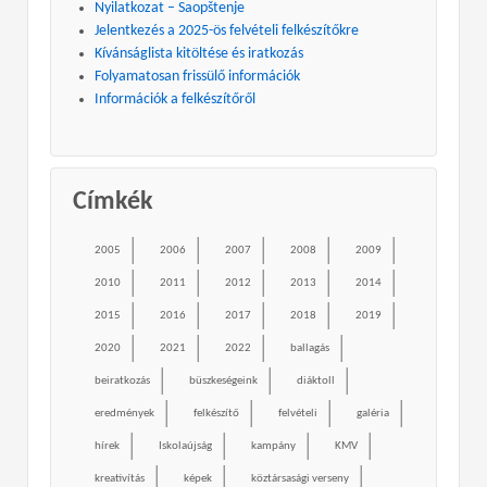
Nyilatkozat – Saopštenje
Jelentkezés a 2025-ös felvételi felkészítőkre
Kívánságlista kitöltése és iratkozás
Folyamatosan frissülő információk
Információk a felkészítőről
Címkék
2005
2006
2007
2008
2009
2010
2011
2012
2013
2014
2015
2016
2017
2018
2019
2020
2021
2022
ballagás
beiratkozás
büszkeségeink
diáktoll
eredmények
felkészítő
felvételi
galéria
hírek
Iskolaújság
kampány
KMV
kreativítás
képek
köztársasági verseny