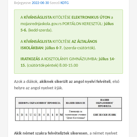
Bejegyezve
2022-06-30
Szerző
KDTG
A
KÍVÁNSÁGLISTA
KITÖLTÉSE
ELEKTRONIKUS ÚTON
a
mojasrednjaskola.gov.rs PORTÁLON KERESZTÜL:
július
5-6.
(kedd-szerda).
A
KÍVÁNSÁGLISTA
KITÖLTÉSE
AZ ÁLTALÁNOS
ISKOLÁKBAN
:
július 6-7.
(szerda-csütörtök).
IRATKOZÁS
A KOSZTOLÁNYI GIMNÁZIUMBA:
július 14-
15.
(csütörtök-péntek) 8.00-15.00
Azok a diákok,
akiknek sikerült az angol nyelvi felvételi
, első
helyre az angol nyelvet írják.
Akik német szakra felvételiztek sikeresen
, a német nyelvet