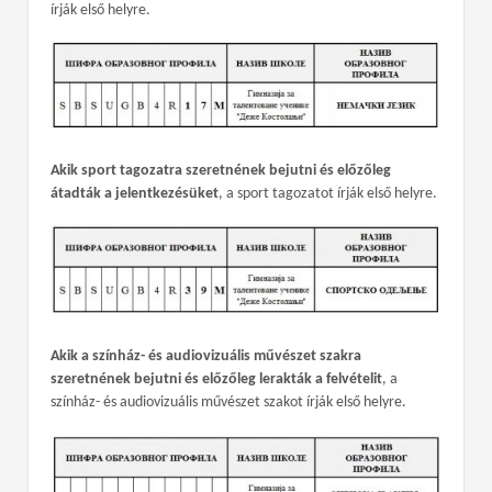
írják első helyre.
Akik sport tagozatra szeretnének bejutni és előzőleg
átadták a jelentkezésüket
, a sport tagozatot írják első helyre.
Akik a színház- és audiovizuális művészet szakra
szeretnének bejutni és előzőleg lerakták a felvételit
, a
színház- és audiovizuális művészet szakot írják első helyre.