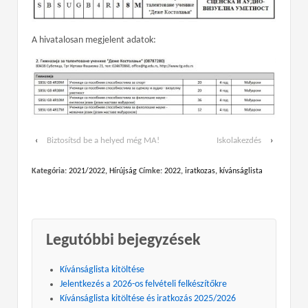
A hivatalosan megjelent adatok:
‹
Biztosítsd be a helyed még MA!
Iskolakezdés
›
Kategória:
2021/2022
,
Hírújság
Címke:
2022
,
iratkozas
,
kívánságlista
Legutóbbi bejegyzések
Kívánságlista kitöltése
Jelentkezés a 2026-os felvételi felkészítőkre
Kívánságlista kitöltése és iratkozás 2025/2026