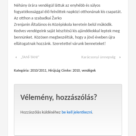
Néhány órára vendégül láttuk az enyhébb és súlyos
fogyatékossággal élő felnőttek napközi otthonának kis csapatát.
Az otthon a szabadkai Žarko
Zrenjanin Általános és Középiskola keretein belül működik.
Kedves vendégeink saját készítésű kis ajándékokkal leptek meg
bennünket. Közösen megbeszéltük, hogy a jövő éveben újra
ellátogatnak hozzánk. Szeretettel várunk benneteket!
‹
„TANÍ-TANI”
Karácsonyi ünnepség
›
Kategória:
2010/2011
,
Hírújság
Címke:
2010
,
vendégek
Vélemény, hozzászólás?
Hozzászólás küldéséhez
be kell jelentkezni
.