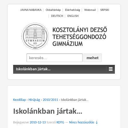
JAVNA NABAVKA
Oldaltérkép
Elérhetőség
Webmail
SRPSKI
DEUTSCH
ENGLISH
Search
for:
Iskolánkban jártak…
Kezdőlap
›
Hírújság
›
2010/2011
›
Iskolánkban jártak…
Iskolánkban jártak…
Bejegyezve
2010-12-13
Szerző
KDTG
—
Nincs hozzászólás ↓