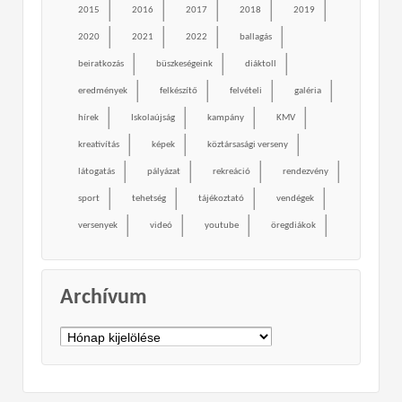
2015
2016
2017
2018
2019
2020
2021
2022
ballagás
beiratkozás
büszkeségeink
diáktoll
eredmények
felkészítő
felvételi
galéria
hírek
Iskolaújság
kampány
KMV
kreativítás
képek
köztársasági verseny
látogatás
pályázat
rekreáció
rendezvény
sport
tehetség
tájékoztató
vendégek
versenyek
videó
youtube
öregdiákok
Archívum
Archívum