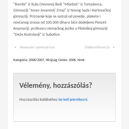
”Bambi” iz Kule,Osnovnoj školi ”Mladost” iz Tomaševca,
Gimnaziji ”Jovan Jovanović Zmaj” iz Novog Sada i Karlovačkoj
gimnaziji. Priznanje koje se sastoji od povelje, plakete i
novčanog iznosa od 100.000 dinara biće dodeljeno Penzeš
Anamariji, profesoru nemačkog jezika u Filološkoj gimnaziji
”Deže Kostolanji” iz Subotice.
‹
Temesvári szeminárium
Diákkonferencia
›
Kategória:
2006/2007
,
Hírújság
Címke:
2006
,
hírek
Vélemény, hozzászólás?
Hozzászólás küldéséhez
be kell jelentkezni
.