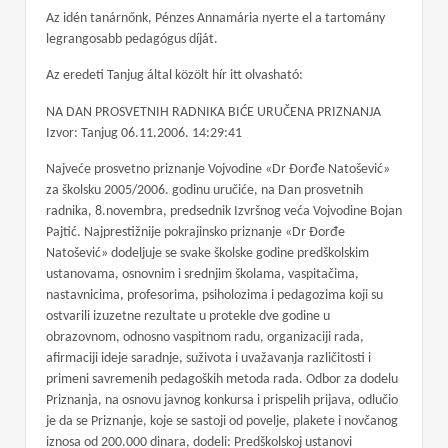
Az idén tanárnőnk, Pénzes Annamária nyerte el a tartomány
legrangosabb pedagógus díját.
Az eredeti Tanjug által közölt hír itt olvasható:
NA DAN PROSVETNIH RADNIKA BIĆE URUČENA PRIZNANJA
Izvor: Tanjug 06.11.2006. 14:29:41
Najveće prosvetno priznanje Vojvodine «Dr Đorđe Natošević»
za školsku 2005/2006. godinu uručiće, na Dan prosvetnih
radnika, 8.novembra, predsednik Izvršnog veća Vojvodine Bojan
Pajtić. Najprestižnije pokrajinsko priznanje «Dr Đorđe
Natošević» dodeljuje se svake školske godine predškolskim
ustanovama, osnovnim i srednjim školama, vaspitačima,
nastavnicima, profesorima, psiholozima i pedagozima koji su
ostvarili izuzetne rezultate u protekle dve godine u
obrazovnom, odnosno vaspitnom radu, organizaciji rada,
afirmaciji ideje saradnje, suživota i uvažavanja različitosti i
primeni savremenih pedagoških metoda rada. Odbor za dodelu
Priznanja, na osnovu javnog konkursa i prispelih prijava, odlučio
je da se Priznanje, koje se sastoji od povelje, plakete i novčanog
iznosa od 200.000 dinara, dodeli: Predškolskoj ustanovi