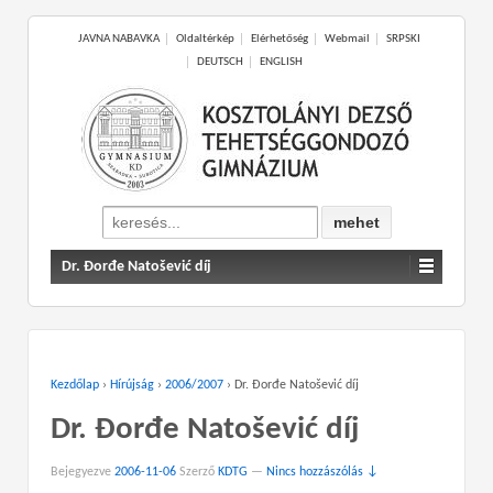
JAVNA NABAVKA
Oldaltérkép
Elérhetőség
Webmail
SRPSKI
DEUTSCH
ENGLISH
Search
for:
Dr. Đorđe Natošević díj
Kezdőlap
›
Hírújság
›
2006/2007
›
Dr. Đorđe Natošević díj
Dr. Đorđe Natošević díj
Bejegyezve
2006-11-06
Szerző
KDTG
—
Nincs hozzászólás ↓