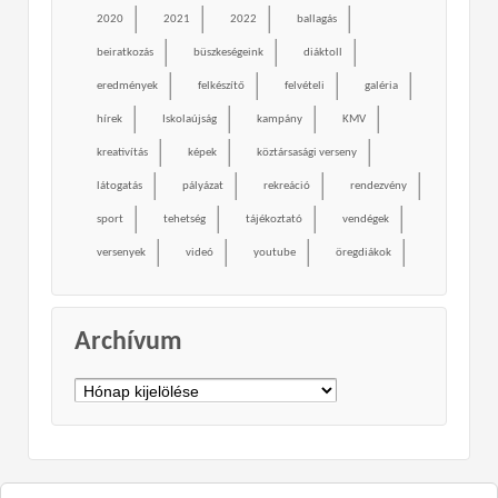
2020
2021
2022
ballagás
beiratkozás
büszkeségeink
diáktoll
eredmények
felkészítő
felvételi
galéria
hírek
Iskolaújság
kampány
KMV
kreativítás
képek
köztársasági verseny
látogatás
pályázat
rekreáció
rendezvény
sport
tehetség
tájékoztató
vendégek
versenyek
videó
youtube
öregdiákok
Archívum
Archívum