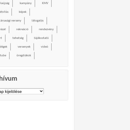
olaújság
kampány
KMV
tivítás
képek
társasági verseny
látogatás
yázat
rekreáció
rendezvény
rt
tehetség
tájékoztató
dégek
versenyek
videó
tube
öregdiákok
hívum
vum