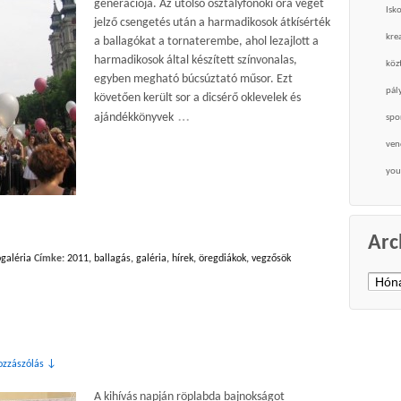
generációja. Az utolsó osztályfőnöki óra végét
Isk
jelző csengetés után a harmadikosok átkísérték
krea
a ballagókat a tornaterembe, ahol lezajlott a
harmadikosok által készített színvonalas,
köz
egyben megható búcsúztató műsor. Ezt
pál
követően került sor a dicsérő oklevelek és
…
ajándékkönyvek
spo
ven
you
Arc
galéria
Címke:
2011
,
ballagás
,
galéria
,
hírek
,
öregdiákok
,
vegzősök
Archí
ozzászólás ↓
A kihívás napján röplabda bajnokságot