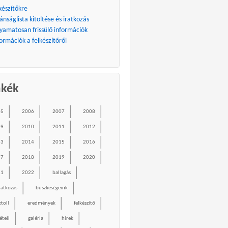
készítőkre
ánságlista kitöltése és iratkozás
lyamatosan frissülő információk
ormációk a felkészítőről
mkék
05
2006
2007
2008
09
2010
2011
2012
13
2014
2015
2016
17
2018
2019
2020
21
2022
ballagás
ratkozás
büszkeségeink
ktoll
eredmények
felkészítő
ételi
galéria
hírek