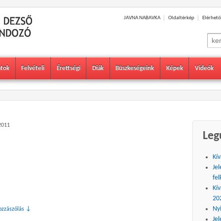
JAVNA NABAVKA
Oldaltérkép
Elérhető
Sear
for:
atok
Felvételi
Érettségi
Diák
Büszkeségeink
Képek
Videók
2011
Leg
Kív
Jel
fel
Kív
20
Ny
ozzászólás ↓
Jel