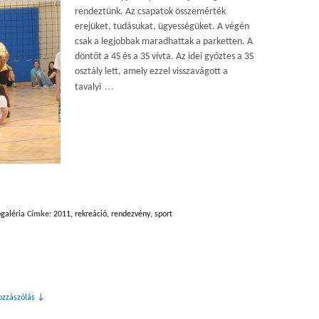
rendeztünk. Az csapatok összemérték
erejüket, tudásukat, ügyességüket. A végén
csak a legjobbak maradhattak a parketten. A
döntőt a 4S és a 3S vívta. Az idei győztes a 3S
osztály lett, amely ezzel visszavágott a
…
tavalyi
galéria
Címke:
2011
,
rekreáció
,
rendezvény
,
sport
ozzászólás ↓