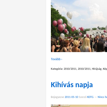
Tovább ›
Kategória:
2010/2011
,
2010/2011
,
Hírújság
,
Kép
Kihívás napja
Bejegyezve
2011-05-10
Szerző
KDTG
—
Nincs h