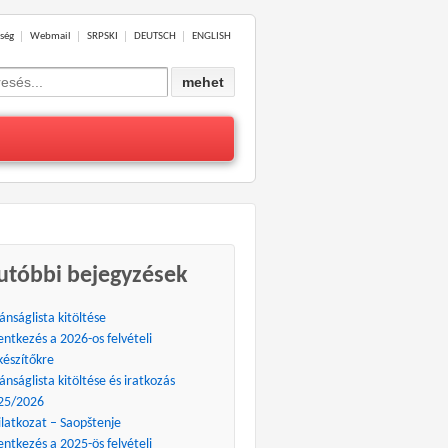
ség
Webmail
SRPSKI
DEUTSCH
ENGLISH
ch
utóbbi bejegyzések
ánságlista kitöltése
entkezés a 2026-os felvételi
készítőkre
ánságlista kitöltése és iratkozás
25/2026
ilatkozat – Saopštenje
entkezés a 2025-ös felvételi