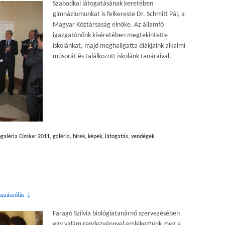
Szabadkai látogatásának keretében
gimnáziumunkat is felkereste Dr. Schmitt Pál, a
Magyar Köztársaság elnöke. Az államfő
igazgatónőnk kíséretében megtekintette
iskolánkat, majd meghallgatta diákjaink alkalmi
műsorát és találkozott iskolánk tanáraival.
galéria
Címke:
2011
,
galéria
,
hírek
,
képek
,
látogatás
,
vendégek
ozzászólás ↓
Faragó Szilvia biológiatanárnő szervezésében
egy vidám rendezvénnyel emlékeztünk meg a