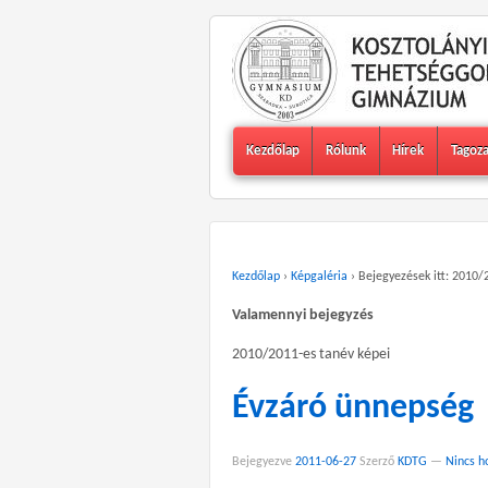
Kezdőlap
Rólunk
Hírek
Tagoz
Kezdőlap
›
Képgaléria
›
Bejegyezések itt: 2010/
Valamennyi bejegyzés
2010/2011-es tanév képei
Évzáró ünnepség
Bejegyezve
2011-06-27
Szerző
KDTG
—
Nincs h