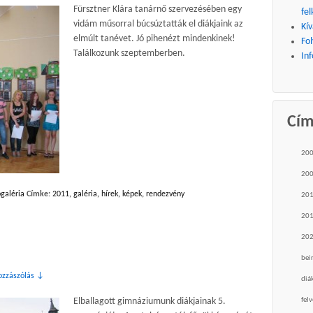
Fürsztner Klára tanárnő szervezésében egy
fel
vidám műsorral búcsúztatták el diákjaink az
Kív
elmúlt tanévet. Jó pihenézt mindenkinek!
Fo
Találkozunk szeptemberben.
Inf
Cí
20
20
galéria
Címke:
2011
,
galéria
,
hírek
,
képek
,
rendezvény
20
20
20
bei
ozzászólás ↓
diá
felv
Elballagott gimnáziumunk diákjainak 5.