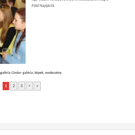
Föld Napjáról.
galéria
Címke:
galéria
,
képek
,
rendezvény
1
2
3
>
»