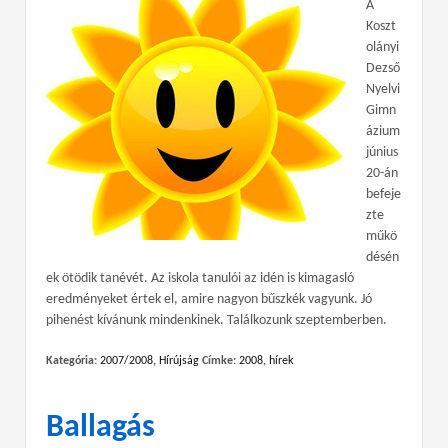
A
Koszt
olányi
Dezső
Nyelvi
Gimn
ázium
június
20-án
befeje
zte
műkö
désén
ek ötödik tanévét. Az iskola tanulói az idén is kimagasló
eredményeket értek el, amire nagyon bűszkék vagyunk. Jó
pihenést kívánunk mindenkinek. Találkozunk szeptemberben.
Kategória:
2007/2008
,
Hírújság
Címke:
2008
,
hírek
Ballagás