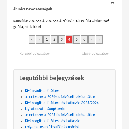
zt
ék Bécs nevezetességeit.
Kategória:
2007/2008
,
2007/2008
,
Hírújság
,
Képgaléria
Címke:
2008
,
galéria
,
hírek
,
képek
«
<
1
2
3
4
5
6
>
»
‹ Korábbi bejegyzések
Újabb bejegyzések ›
Legutóbbi bejegyzések
Kívánságlista kitöltése
Jelentkezés a 2026-os felvételi felkészítőkre
Kívánságlista kitöltése és iratkozás 2025/2026
Nyilatkozat – Saopštenje
Jelentkezés a 2025-ös felvételi felkészítőkre
Kívánságlista kitöltése és iratkozás
Folyamatosan frissülő információk