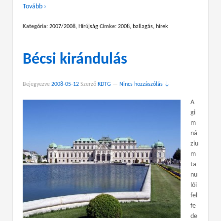
Tovább ›
Kategória:
2007/2008
,
Hírújság
Címke:
2008
,
ballagás
,
hírek
Bécsi kirándulás
Bejegyezve
2008-05-12
Szerző
KDTG
—
Nincs hozzászólás ↓
A
gi
m
ná
ziu
m
ta
nu
lói
fel
fe
de