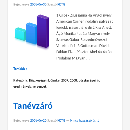
Bejegyezve
2008-06-30
Szerző
KDTG
1 Csipak Zsuzsanna 4a Angol nyelv
American Corner irodalmi pályázat
legjobb írásért járó díj 2 Kiss Anett,
Ágó Mónika 4a, 1a Magyar nyelv
Szarvas Gábor Beszédművészeti
Vetélkedő 1. 3 Gottesman Dávid,
Fábián Elza, Pásztor Ábel 4a 4a 3a
…
Irodalom Magyar
Tovább ›
Kategória:
Büszkeségeink
Címke:
2007
,
2008
,
büszkeségeink
,
eredmények
,
versenyek
Tanévzáró
Bejegyezve
2008-06-20
Szerző
KDTG
—
Nincs hozzászólás ↓