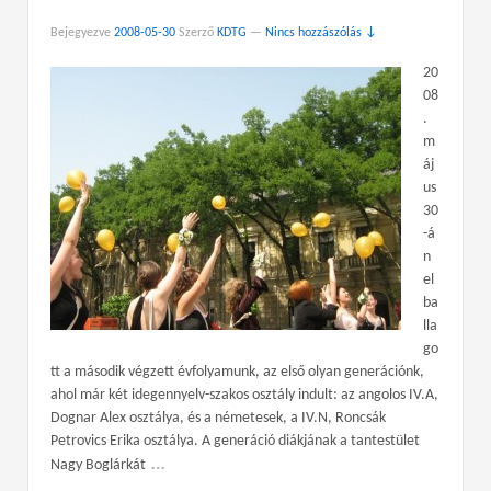
Bejegyezve
2008-05-30
Szerző
KDTG
—
Nincs hozzászólás ↓
20
08
.
m
áj
us
30
-á
n
el
ba
lla
go
tt a második végzett évfolyamunk, az első olyan generációnk,
ahol már két idegennyelv-szakos osztály indult: az angolos IV.A,
Dognar Alex osztálya, és a németesek, a IV.N, Roncsák
Petrovics Erika osztálya. A generáció diákjának a tantestület
…
Nagy Boglárkát