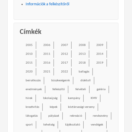
Információk a felkészítőről
Címkék
2005
2006
2007
2008
2009
2010
2011
2012
2013
2014
2015
2016
2017
2018
2019
2020
2021
2022
ballagás
beiratkozás
büszkeségeink
diáktoll
eredmények
felkészítő
felvételi
galéria
hírek
Iskolaújság
kampány
KMV
kreativítás
képek
köztársasági verseny
látogatás
pályázat
rekreáció
rendezvény
sport
tehetség
tájékoztató
vendégek