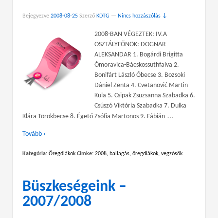
Bejegyezve
2008-08-25
Szerző
KDTG
—
Nincs hozzászólás ↓
2008-BAN VÉGEZTEK: IV.A
OSZTÁLYFŐNÖK: DOGNAR
ALEKSANDAR 1. Bogárdi Brigitta
Ómoravica-Bácskossuthfalva 2.
Bonifárt László Óbecse 3. Bozsoki
Dániel Zenta 4. Cvetanović Martin
Kula 5. Csipak Zsuzsanna Szabadka 6.
Csúszó Viktória Szabadka 7. Dulka
…
Klára Törökbecse 8. Égető Zsófia Martonos 9. Fábián
Tovább ›
Kategória:
Öregdiákok
Címke:
2008
,
ballagás
,
öregdiákok
,
vegzősök
Büszkeségeink –
2007/2008