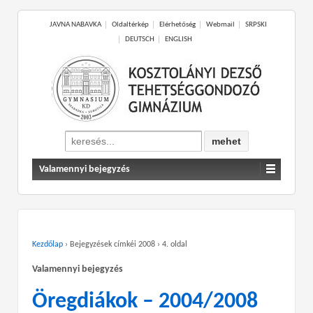
JAVNA NABAVKA
Oldaltérkép
Elérhetőség
Webmail
SRPSKI
DEUTSCH
ENGLISH
Search
for:
Valamennyi bejegyzés
Kezdőlap
›
Bejegyzések címkéi 2008
›
4. oldal
Valamennyi bejegyzés
Öregdiákok – 2004/2008