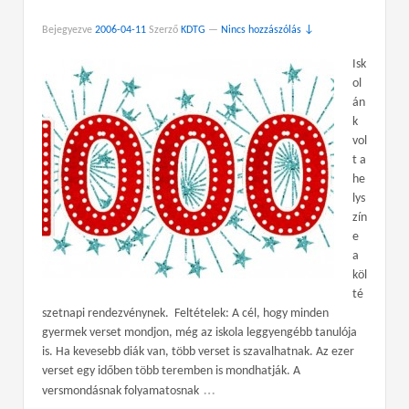
Bejegyezve
2006-04-11
Szerző
KDTG
—
Nincs hozzászólás ↓
Isk
ol
án
k
vol
t a
he
lys
zín
e
a
köl
té
szetnapi rendezvénynek. Feltételek: A cél, hogy minden
gyermek verset mondjon, még az iskola leggyengébb tanulója
is. Ha kevesebb diák van, több verset is szavalhatnak. Az ezer
verset egy időben több teremben is mondhatják. A
…
versmondásnak folyamatosnak