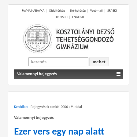
JAVNA NABAVKA
Oldaltérkép
Elérhetőség
Webmail
SRPSKI
DEUTSCH
ENGLISH
Search
for:
Valamennyi bejegyzés
Kezdőlap
›
Bejegyzések címkéi 2006
›
9. oldal
Valamennyi bejegyzés
Ezer vers egy nap alatt