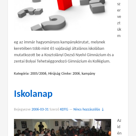
sz
er
ve
zt
ük
m
eg az immár hagyományos kampánykörutat, melynek
keretében több mint 65 vajdasági általános iskolában
mutatkozott be a Kosztolányi Dezső Nyelvi Gimnázium és a
zentai Bolyai Tehetséggondozó Gimnázium és Kollégium.
Kategória:
2005/2006
,
Hírújság
Címke:
2006
,
kampány
Iskolanap
Bejegyezve
2006-03-31
Szerző
KDTG
—
Nincs hozzászólás ↓
Az
id
én