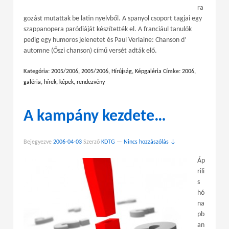
ra
gozást mutattak be latin nyelvből. A spanyol csoport tagjai egy
szappanopera paródiáját készítették el. A franciául tanulók
pedig egy humoros jelenetet és Paul Verlaine: Chanson d’
automne (Őszi chanson) című versét adták elő.
Kategória:
2005/2006
,
2005/2006
,
Hírújság
,
Képgaléria
Címke:
2006
,
galéria
,
hírek
,
képek
,
rendezvény
A kampány kezdete…
Bejegyezve
2006-04-03
Szerző
KDTG
—
Nincs hozzászólás ↓
Áp
rili
s
hó
na
pb
an