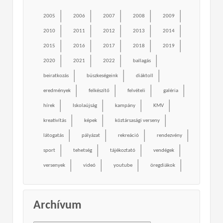
2005
2006
2007
2008
2009
2010
2011
2012
2013
2014
2015
2016
2017
2018
2019
2020
2021
2022
ballagás
beiratkozás
büszkeségeink
diáktoll
eredmények
felkészítő
felvételi
galéria
hírek
Iskolaújság
kampány
KMV
kreativítás
képek
köztársasági verseny
látogatás
pályázat
rekreáció
rendezvény
sport
tehetség
tájékoztató
vendégek
versenyek
videó
youtube
öregdiákok
Archívum