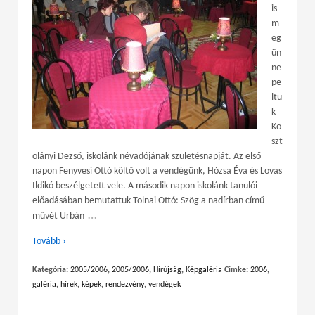
is
m
eg
ün
ne
pe
ltü
k
Ko
szt
olányi Dezső, iskolánk névadójának születésnapját. Az első
napon Fenyvesi Ottó költő volt a vendégünk, Hózsa Éva és Lovas
Ildikó beszélgetett vele. A második napon iskolánk tanulói
előadásában bemutattuk Tolnai Ottó: Szög a nadírban című
…
művét Urbán
Tovább ›
Kategória:
2005/2006
,
2005/2006
,
Hírújság
,
Képgaléria
Címke:
2006
,
galéria
,
hírek
,
képek
,
rendezvény
,
vendégek