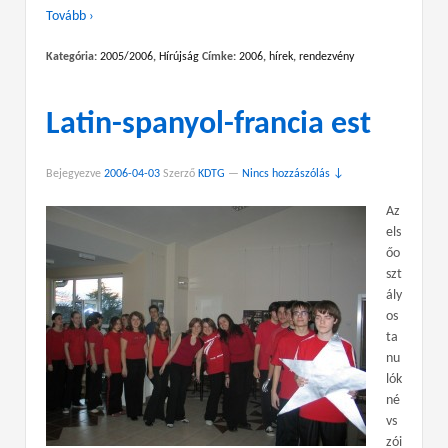
Tovább ›
Kategória:
2005/2006
,
Hírújság
Címke:
2006
,
hírek
,
rendezvény
Latin-spanyol-francia est
Bejegyezve
2006-04-03
Szerző
KDTG
—
Nincs hozzászólás ↓
Az
els
őo
szt
ály
os
ta
nu
lók
né
vs
zói