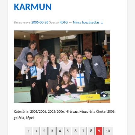
KARMUN
Bejegyezve
2006-03-26
Szerző
KDTG
—
Nincs hozzászólás ↓
Kategória:
2005/2006
,
2005/2006
,
Hírújság
,
Képgaléria
Címke:
2006
,
galéria
,
képek
«
<
2
3
4
5
6
7
8
9
10