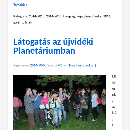
Tovább ›
Kategória:
2014/2015
,
2014/2015
,
Hírújság
,
Képgaléria
Címke:
2014
,
galéria
,
hírek
Látogatás az újvidéki
Planetáriumban
Bejegyezve
2014-10-08
Szerző
FCS
—
Nincs hozzászólás ↓
Els
ős
ei
nk
,
az
I.A
,
I.