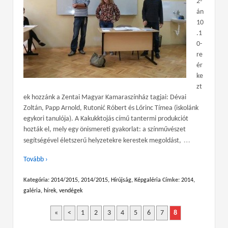
2-
án
10
.1
0-
re
ér
ke
zt
ek hozzánk a Zentai Magyar Kamaraszínház tagjai: Dévai
Zoltán, Papp Arnold, Rutonić Róbert és Lőrinc Tímea (iskolánk
egykori tanulója). A Kakukktojás című tantermi produkciót
hozták el, mely egy önismereti gyakorlat: a színművészet
…
segítségével életszerű helyzetekre kerestek megoldást,
Tovább ›
Kategória:
2014/2015
,
2014/2015
,
Hírújság
,
Képgaléria
Címke:
2014
,
galéria
,
hírek
,
vendégek
«
<
1
2
3
4
5
6
7
8