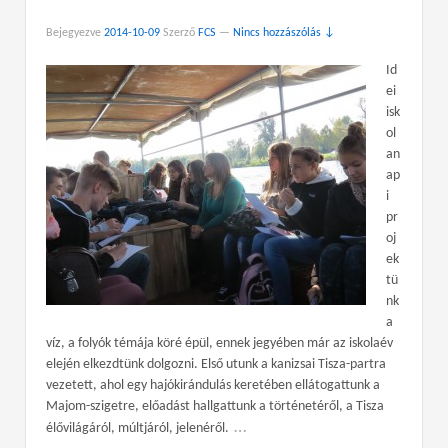
Bejegyezve
2014-10-09
Szerző
FCS
—
Nincs hozzászólás ↓
Id
ei
isk
ol
an
ap
i
pr
oj
ek
tü
nk
a
víz, a folyók témája köré épül, ennek jegyében már az iskolaév
elején elkezdtünk dolgozni. Első utunk a kanizsai Tisza-partra
vezetett, ahol egy hajókirándulás keretében ellátogattunk a
Majom-szigetre, előadást hallgattunk a történetéről, a Tisza
…
élővilágáról, múltjáról, jelenéről.