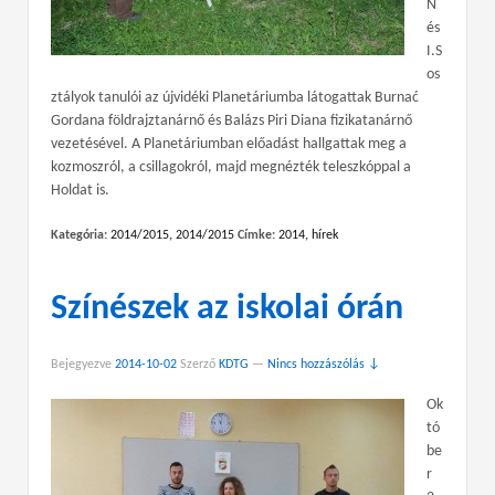
N
és
I.S
os
ztályok tanulói az újvidéki Planetáriumba látogattak Burnać
Gordana földrajztanárnő és Balázs Piri Diana fizikatanárnő
vezetésével. A Planetáriumban előadást hallgattak meg a
kozmoszról, a csillagokról, majd megnézték teleszkóppal a
Holdat is.
Kategória:
2014/2015
,
2014/2015
Címke:
2014
,
hírek
Színészek az iskolai órán
Bejegyezve
2014-10-02
Szerző
KDTG
—
Nincs hozzászólás ↓
Ok
tó
be
r