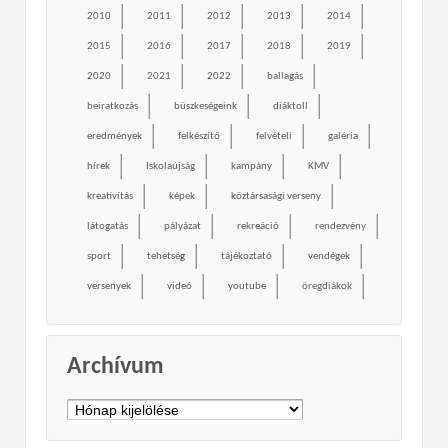
2010
2011
2012
2013
2014
2015
2016
2017
2018
2019
2020
2021
2022
ballagás
beiratkozás
büszkeségeink
diáktoll
eredmények
felkészítő
felvételi
galéria
hírek
Iskolaújság
kampány
KMV
kreativítás
képek
köztársasági verseny
látogatás
pályázat
rekreáció
rendezvény
sport
tehetség
tájékoztató
vendégek
versenyek
videó
youtube
öregdiákok
Archívum
Archívum