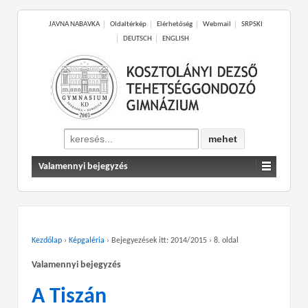
JAVNA NABAVKA
Oldaltérkép
Elérhetőség
Webmail
SRPSKI
DEUTSCH
ENGLISH
Search
for:
Valamennyi bejegyzés
Kezdőlap
›
Képgaléria
›
Bejegyezések itt: 2014/2015
›
8. oldal
Valamennyi bejegyzés
A Tiszán