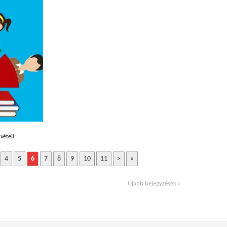
lvételi
4
5
6
7
8
9
10
11
>
»
Újabb bejegyzések ›