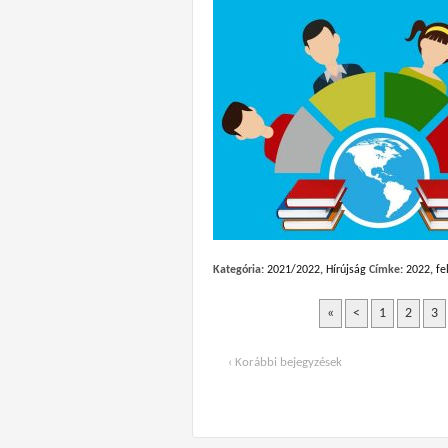
Kategória:
2021/2022
,
Hírújság
Címke:
2022
,
fe
«
<
1
2
3
‹ Korábbi bejegyzések