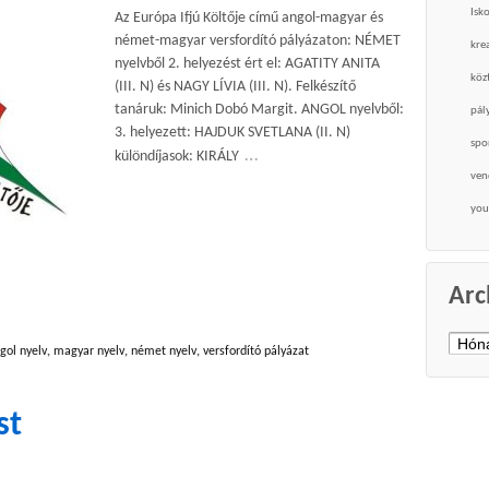
Isk
Az Európa Ifjú Költője című angol-magyar és
német-magyar versfordító pályázaton: NÉMET
krea
nyelvből 2. helyezést ért el: AGATITY ANITA
köz
(III. N) és NAGY LÍVIA (III. N). Felkészítő
tanáruk: Minich Dobó Margit. ANGOL nyelvből:
pál
3. helyezett: HAJDUK SVETLANA (II. N)
spo
…
különdíjasok: KIRÁLY
ven
you
Arc
Archí
gol nyelv
,
magyar nyelv
,
német nyelv
,
versfordító pályázat
st