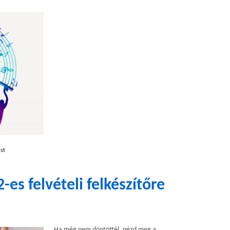
st
-es felvételi felkészítőre
Ha még nem döntöttél, nézd meg a