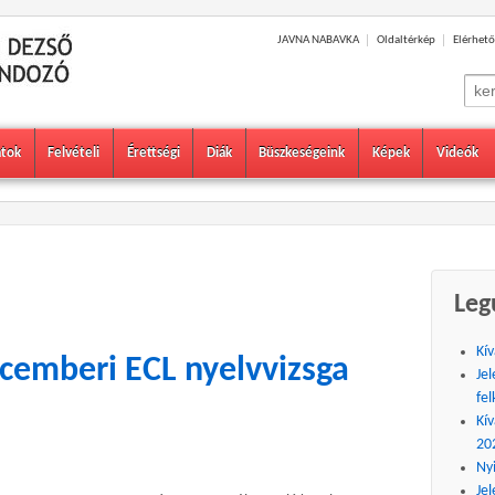
JAVNA NABAVKA
Oldaltérkép
Elérhető
Sear
for:
atok
Felvételi
Érettségi
Diák
Büszkeségeink
Képek
Videók
Leg
Kív
cemberi ECL nyelvvizsga
Jel
fel
Kív
20
Ny
Jel