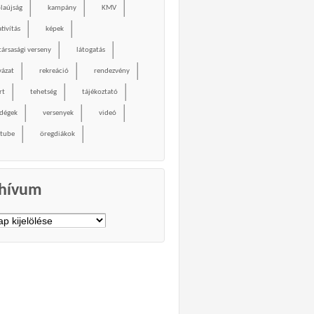
olaújság
kampány
KMV
tivítás
képek
társasági verseny
látogatás
yázat
rekreáció
rendezvény
rt
tehetség
tájékoztató
dégek
versenyek
videó
tube
öregdiákok
hívum
vum