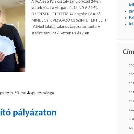
A IV.A és a IV.S osztály tanuló közül 24-en
fel
vettek részt a vizsgán, és MIND A 24-EN
Kív
SIKERESEN LETETTÉK! Az angolos IV.A-ból
Fo
MINDEGYIK VIZSGÁZÓ C1 SZINTET ÉRT EL, a
Inf
IV.S-ből (akik általános tagozatos tanterv
…
szerint tanulnak) ketten C1 és 7-en
Cí
20
20
20
20
gol nyelv
,
ECL nyelvizsga
,
nyelvvizsga
20
dító pályázaton
bei
diá
felv