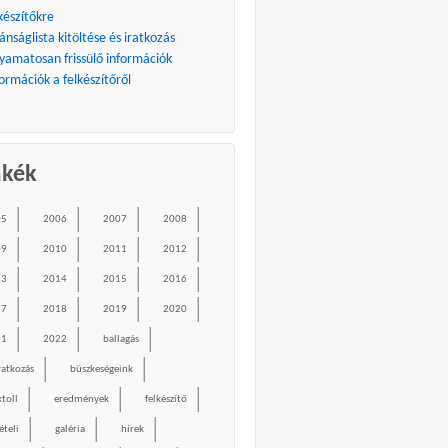
készítőkre
ánságlista kitöltése és iratkozás
lyamatosan frissülő információk
ormációk a felkészítőről
mkék
05
2006
2007
2008
09
2010
2011
2012
13
2014
2015
2016
17
2018
2019
2020
21
2022
ballagás
ratkozás
büszkeségeink
ktoll
eredmények
felkészítő
ételi
galéria
hírek