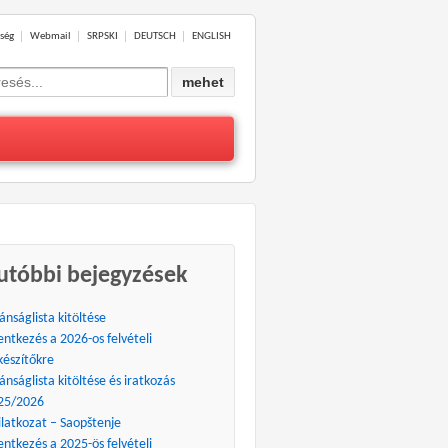
ség
Webmail
SRPSKI
DEUTSCH
ENGLISH
ch
utóbbi bejegyzések
ánságlista kitöltése
entkezés a 2026-os felvételi
készítőkre
ánságlista kitöltése és iratkozás
25/2026
ilatkozat – Saopštenje
entkezés a 2025-ös felvételi